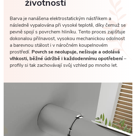
životností
Barva je nanášena elektrostatickým nástřikem a
následně vypalována při vysoké teplotě, díky čemuž se
pevně spojí s povrchem hliníku. Tento proces zajišťuje
dokonalou přilnavost, vysokou mechanickou odolnost
a barevnou stálost i v náročném koupelnovém
prostředí.
Povrch se neolupuje, nešisuje a odolává
vlhkosti, běžné údržbě i každodennímu opotřebení
–
profily si tak zachovávají svůj vzhled po mnoho let.