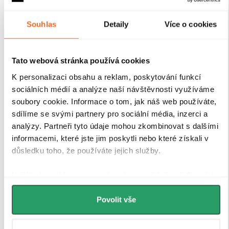
odolnými hliníkovými profily o výšce 200 cm a
tloušťce 1,5 cm
, které zajišťují
pevné uchycení skla a
Souhlas
Detaily
Více o cookies
stabilitu celé konstrukce
. Díky
kompenzaci
drobných nerovností stěn
je instalace rychlá, přesná a
bez nutnosti dalších stavebních zásahů.
Antikorozní
úprava
navíc garantuje dlouhou životnost i při
Tato webová stránka používá cookies
každodenním používání v náročném koupelnovém
K personalizaci obsahu a reklam, poskytování funkcí
prostředí..
sociálních médií a analýze naší návštěvnosti využíváme
soubory cookie. Informace o tom, jak náš web používáte,
sdílíme se svými partnery pro sociální média, inzerci a
analýzy. Partneři tyto údaje mohou zkombinovat s dalšími
informacemi, které jste jim poskytli nebo které získali v
důsledku toho, že používáte jejich služby.
Udělíte-li souhlas, my a vybraní partneři (včetně Googlu)
můžeme používat cookies pro analytiku a
personalizovanou reklamu. Jak Google zpracovává
Povolit vše
osobní údaje najdete na stránkách
Business Data
Responsibility
a
Jak Google používá informace z webů