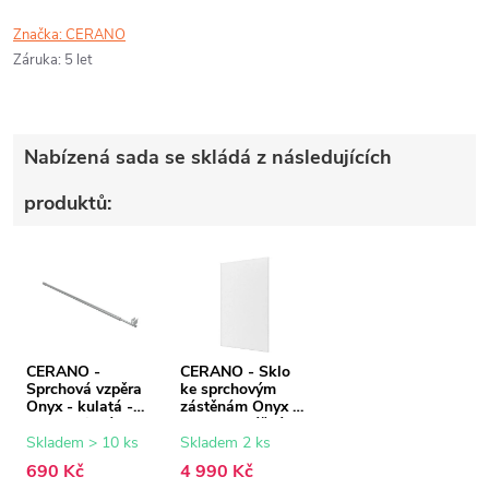
Značka:
CERANO
Záruka
:
5 let
Nabízená sada se skládá z následujících
produktů:
CERANO -
CERANO - Sklo
Sprchová vzpěra
ke sprchovým
Onyx - kulatá -
zástěnám Onyx -
teleskopická -
8 mm - mléčné
chrom - 77-140
sklo - 150x200
Skladem > 10 ks
Skladem 2 ks
cm
cm
690 Kč
4 990 Kč