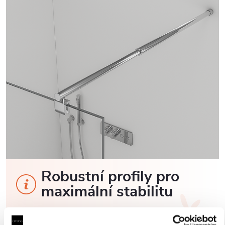
Robustní profily pro
maximální stabilitu
Sprchové kouty a zástěny CERANO jsou vybaveny