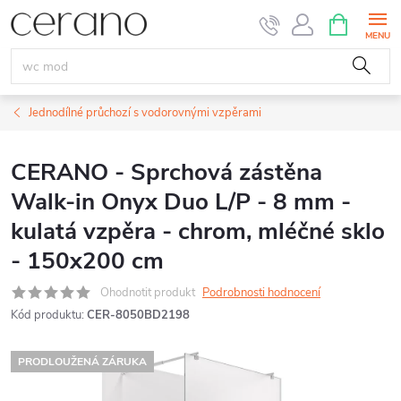
Přejít
NÁKUPNÍ
KOŠÍK
na
obsah
Jednodílné průchozí s vodorovnými vzpěrami
CERANO - Sprchová zástěna
Walk-in Onyx Duo L/P - 8 mm -
kulatá vzpěra - chrom, mléčné sklo
- 150x200 cm
Ohodnotit produkt
Podrobnosti hodnocení
Kód produktu:
CER-8050BD2198
PRODLOUŽENÁ ZÁRUKA