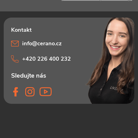
info
@
cerano.cz
+420 226 400 232