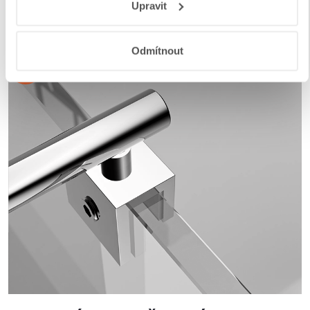
Upravit
a aplikací
.
Odmítnout