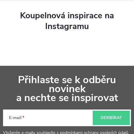
Koupelnová inspirace na
Instagramu
Z
Přihlaste se k odběru
á
novinek
p
a nechte se inspirovat
a
t
E-mail
ODEBÍRAT
í
Vložením e-mailu souhlasíte s
podmínkami ochrany osobních údajů