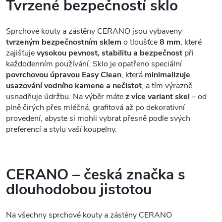
Tvrzené bezpečností sklo
Sprchové kouty a zástěny CERANO jsou vybaveny
tvrzeným bezpečnostním sklem
o tloušťce
8 mm
, které
zajišťuje
vysokou pevnost, stabilitu a bezpečnost
při
každodenním používání. Sklo je opatřeno speciální
povrchovou úpravou Easy Clean
, která
minimalizuje
usazování vodního kamene a nečistot
, a tím výrazně
usnadňuje údržbu. Na výběr máte
z více variant skel
– od
plně čirých přes mléčná, grafitová až po dekorativní
provedení, abyste si mohli vybrat přesně podle svých
preferencí a stylu vaší koupelny.
CERANO – česká značka s
dlouhodobou jistotou
Na všechny sprchové kouty a zástěny CERANO