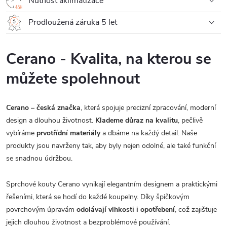
Nutnost aklimatizace
Prodloužená záruka 5 let
Cerano - Kvalita, na kterou se
můžete spolehnout
Cerano – česká značka
, která spojuje precizní zpracování, moderní
design a dlouhou životnost.
Klademe důraz na kvalitu
, pečlivě
vybíráme
prvotřídní materiály
a dbáme na každý detail. Naše
produkty jsou navrženy tak, aby byly nejen odolné, ale také funkční
se snadnou údržbou.
Sprchové kouty Cerano vynikají elegantním designem a praktickými
řešeními, která se hodí do každé koupelny. Díky špičkovým
povrchovým úpravám
odolávají vlhkosti i opotřebení
, což zajišťuje
jejich dlouhou životnost a bezproblémové používání.