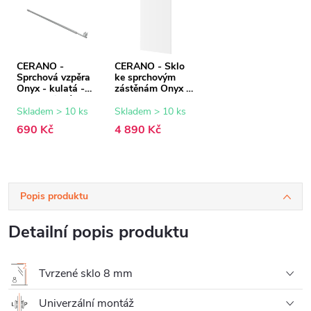
CERANO -
CERANO - Sklo
Sprchová vzpěra
ke sprchovým
Onyx - kulatá -
zástěnám Onyx -
teleskopická -
8 mm -
chrom - 77-140
transparentní sklo
Skladem > 10 ks
Skladem > 10 ks
cm
- 150x200 cm
690 Kč
4 890 Kč
Popis produktu
Detailní popis produktu
Tvrzené sklo 8 mm
Univerzální montáž