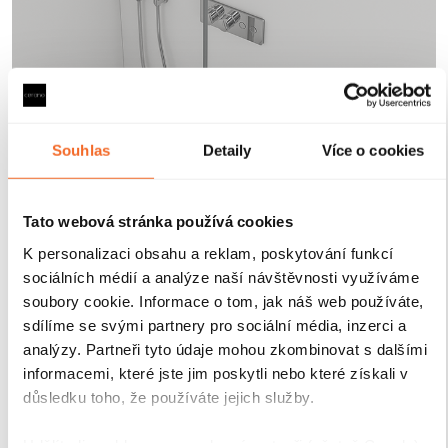
Robustní profily pro
maximální stabilitu
Souhlas
Detaily
Více o cookies
Sprchové kouty a zástěny CERANO jsou vybaveny
odolnými hliníkovými profily o výšce 200 cm a
Tato webová stránka používá cookies
tloušťce 1,5 cm
, které zajišťují
pevné uchycení skla a
stabilitu celé konstrukce
. Díky
kompenzaci
K personalizaci obsahu a reklam, poskytování funkcí
drobných nerovností stěn
je instalace rychlá, přesná a
sociálních médií a analýze naší návštěvnosti využíváme
bez nutnosti dalších stavebních zásahů.
Antikorozní
soubory cookie. Informace o tom, jak náš web používáte,
úprava
navíc garantuje dlouhou životnost i při
sdílíme se svými partnery pro sociální média, inzerci a
každodenním používání v náročném koupelnovém
analýzy. Partneři tyto údaje mohou zkombinovat s dalšími
prostředí..
informacemi, které jste jim poskytli nebo které získali v
důsledku toho, že používáte jejich služby.
Udělíte-li souhlas, my a vybraní partneři (včetně Googlu)