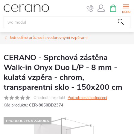
Přejít
NÁKUPNÍ
KOŠÍK
na
obsah
Jednodílné průchozí s vodorovnými vzpěrami
CERANO - Sprchová zástěna
Walk-in Onyx Duo L/P - 8 mm -
kulatá vzpěra - chrom,
transparentní sklo - 150x200 cm
Ohodnotit produkt
Podrobnosti hodnocení
Kód produktu:
CER-8050BD2374
PRODLOUŽENÁ ZÁRUKA