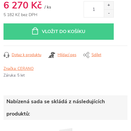
6 270 Kč
/ ks
5 182 Kč bez DPH
Měrná
cena:
VLOŽIT DO KOŠÍKU
Dotaz k produktu
Hlídací pes
Sdílet
Značka:
CERANO
Záruka
:
5 let
Nabízená sada se skládá z následujících
produktů: