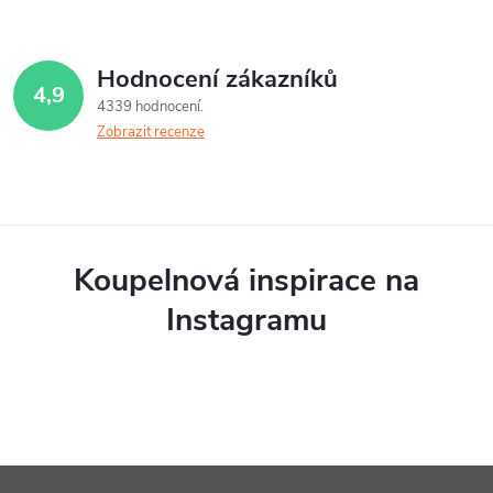
Hodnocení zákazníků
4,9
4339 hodnocení
Zobrazit recenze
Koupelnová inspirace na
Instagramu
Z