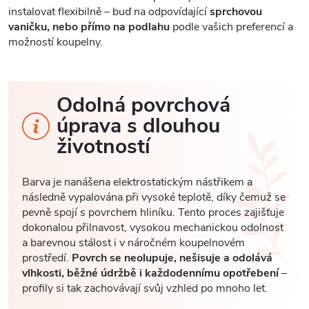
instalovat flexibilně – buď na odpovídající
sprchovou
vaničku, nebo přímo na podlahu
podle vašich preferencí a
možností koupelny.
Odolná povrchová
úprava s dlouhou
životností
Barva je nanášena elektrostatickým nástřikem a
následně vypalována při vysoké teplotě, díky čemuž se
pevně spojí s povrchem hliníku. Tento proces zajišťuje
dokonalou přilnavost, vysokou mechanickou odolnost
a barevnou stálost i v náročném koupelnovém
prostředí.
Povrch se neolupuje, nešisuje a odolává
vlhkosti, běžné údržbě i každodennímu opotřebení
–
profily si tak zachovávají svůj vzhled po mnoho let.