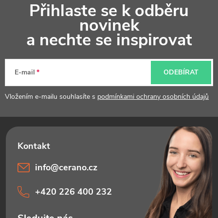
Přihlaste se k odběru
á
novinek
p
a nechte se inspirovat
a
t
E-mail
ODEBÍRAT
í
Vložením e-mailu souhlasíte s
podmínkami ochrany osobních údajů
info
@
cerano.cz
+420 226 400 232