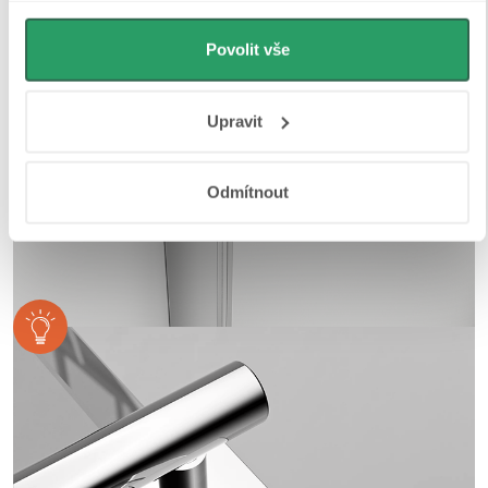
můžeme používat cookies pro analytiku a
personalizovanou reklamu. Jak Google zpracovává
Povolit vše
osobní údaje najdete na stránkách
Business Data
Responsibility
a
Jak Google používá informace z webů
Upravit
a aplikací
.
Odmítnout