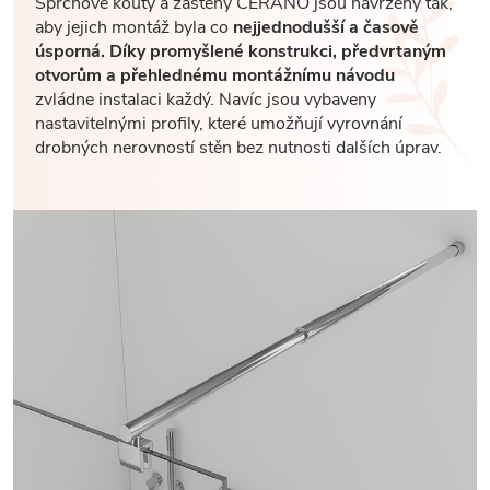
Sprchové kouty a zástěny CERANO jsou navrženy tak,
aby jejich montáž byla co
nejjednodušší a časově
úsporná. Díky promyšlené konstrukci, předvrtaným
otvorům a přehlednému montážnímu návodu
zvládne instalaci každý. Navíc jsou vybaveny
nastavitelnými profily, které umožňují vyrovnání
drobných nerovností stěn bez nutnosti dalších úprav.