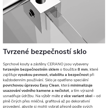
Tvrzené bezpečností sklo
Sprchové kouty a zástěny CERANO jsou vybaveny
tvrzeným bezpečnostním sklem
o tloušťce
8 mm
, které
zajišťuje
vysokou pevnost, stabilitu a bezpečnost
při
každodenním používání. Sklo je opatřeno speciální
povrchovou úpravou Easy Clean
, která
minimalizuje
usazování vodního kamene a nečistot
, a tím výrazně
usnadňuje údržbu. Na výběr máte
z více variant skel
– od
plně čirých přes mléčná, grafitová až po dekorativní
provedení, abyste si mohli vybrat přesně podle svých