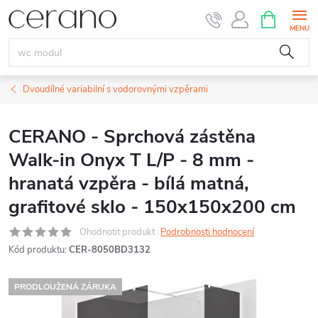
Přejít
NÁKUPNÍ
KOŠÍK
na
obsah
Dvoudílné variabilní s vodorovnými vzpěrami
CERANO - Sprchová zástěna
Walk-in Onyx T L/P - 8 mm -
hranatá vzpěra - bílá matná,
grafitové sklo - 150x150x200 cm
Ohodnotit produkt
Podrobnosti hodnocení
Kód produktu:
CER-8050BD3132
PRODLOUŽENÁ ZÁRUKA