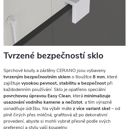
Tvrzené bezpečností sklo
Sprchové kouty a zástěny CERANO jsou vybaveny
tvrzeným bezpečnostním sklem
o tloušťce
8 mm
, které
zajišťuje
vysokou pevnost, stabilitu a bezpečnost
při
každodenním používání. Sklo je opatřeno speciální
povrchovou úpravou Easy Clean
, která
minimalizuje
usazování vodního kamene a nečistot
, a tím výrazně
usnadňuje údržbu. Na výběr máte
z více variant skel
– od
plně čirých přes mléčná, grafitová až po dekorativní
provedení, abyste si mohli vybrat přesně podle svých
preferencí a stylu vaší koupelny.