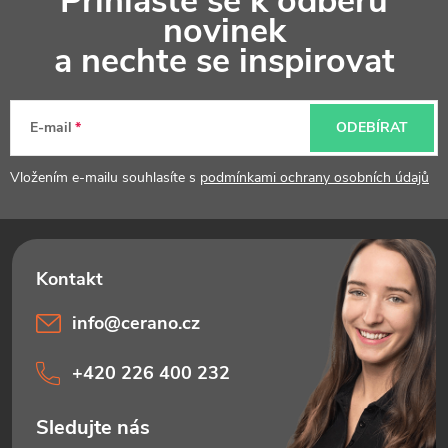
Přihlaste se k odběru
á
novinek
p
a nechte se inspirovat
a
t
E-mail
ODEBÍRAT
í
Vložením e-mailu souhlasíte s
podmínkami ochrany osobních údajů
info
@
cerano.cz
+420 226 400 232