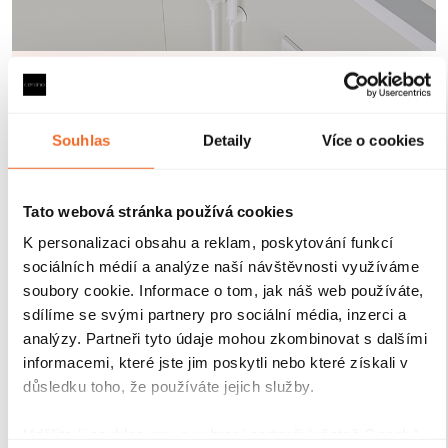
Robustní profily pro
maximální stabilitu
Souhlas
Detaily
Více o cookies
Sprchové kouty a zástěny CERANO jsou vybaveny
odolnými hliníkovými profily o výšce 200 cm a
tloušťce 1,5 cm
, které zajišťují
pevné uchycení skla a
Tato webová stránka používá cookies
stabilitu celé konstrukce
. Díky
kompenzaci
K personalizaci obsahu a reklam, poskytování funkcí
drobných nerovností stěn
je instalace rychlá, přesná a
sociálních médií a analýze naší návštěvnosti využíváme
bez nutnosti dalších stavebních zásahů.
Antikorozní
soubory cookie. Informace o tom, jak náš web používáte,
úprava
navíc garantuje dlouhou životnost i při
sdílíme se svými partnery pro sociální média, inzerci a
každodenním používání v náročném koupelnovém
analýzy. Partneři tyto údaje mohou zkombinovat s dalšími
prostředí..
informacemi, které jste jim poskytli nebo které získali v
důsledku toho, že používáte jejich služby.
Udělíte-li souhlas, my a vybraní partneři (včetně Googlu)