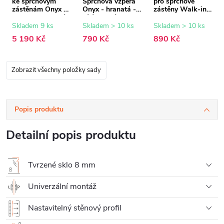
ke sprchovým
Sprchová vzpěra
pro sprchové
zástěnám Onyx -
Onyx - hranatá -
zástěny Walk-in
8 mm - grafitové
bílá matná - 150
Onyx - 8 mm -
sklo - 150x200
cm
bílá matná - 15
Skladem 9 ks
Skladem > 10 ks
Skladem > 10 ks
cm
mm
5 190 Kč
790 Kč
890 Kč
Zobrazit všechny položky sady
Popis produktu
Detailní popis produktu
Tvrzené sklo 8 mm
Univerzální montáž
Nastavitelný stěnový profil