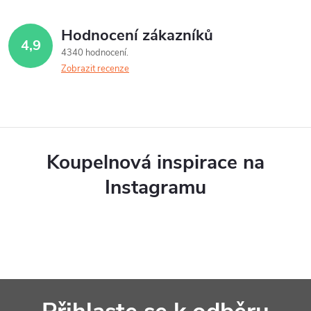
Hodnocení zákazníků
4,9
4340 hodnocení
Zobrazit recenze
Koupelnová inspirace na
Instagramu
Z