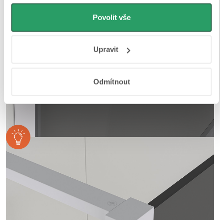
můžeme používat cookies pro analytiku a
personalizovanou reklamu. Jak Google zpracovává
Povolit vše
osobní údaje najdete na stránkách
Business Data
Responsibility
a
Jak Google používá informace z webů
Upravit
a aplikací
.
Odmítnout