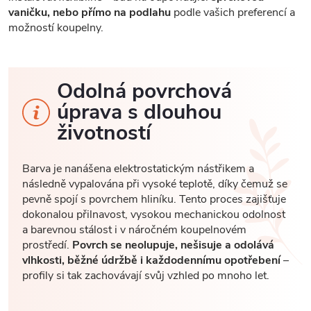
vaničku, nebo přímo na podlahu
podle vašich preferencí a
možností koupelny.
Odolná povrchová
úprava s dlouhou
životností
Barva je nanášena elektrostatickým nástřikem a
následně vypalována při vysoké teplotě, díky čemuž se
pevně spojí s povrchem hliníku. Tento proces zajišťuje
dokonalou přilnavost, vysokou mechanickou odolnost
a barevnou stálost i v náročném koupelnovém
prostředí.
Povrch se neolupuje, nešisuje a odolává
vlhkosti, běžné údržbě i každodennímu opotřebení
–
profily si tak zachovávají svůj vzhled po mnoho let.