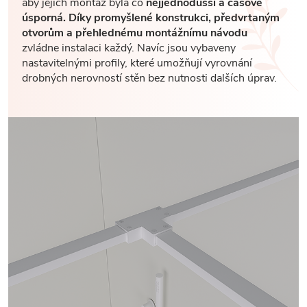
aby jejich montáž byla co
nejjednodušší a časově
úsporná. Díky promyšlené konstrukci, předvrtaným
otvorům a přehlednému montážnímu návodu
zvládne instalaci každý. Navíc jsou vybaveny
nastavitelnými profily, které umožňují vyrovnání
drobných nerovností stěn bez nutnosti dalších úprav.