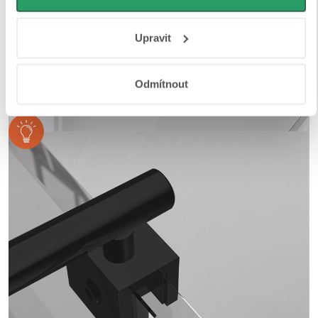
osobní údaje najdete na stránkách
Business Data
Responsibility
a
Jak Google používá informace z webů
Upravit
a aplikací
.
Odmítnout