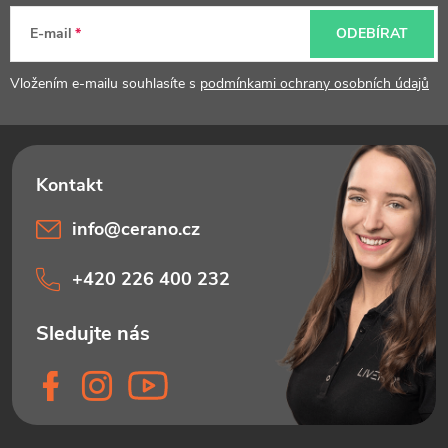
t
E-mail
ODEBÍRAT
í
Vložením e-mailu souhlasíte s
podmínkami ochrany osobních údajů
info
@
cerano.cz
+420 226 400 232