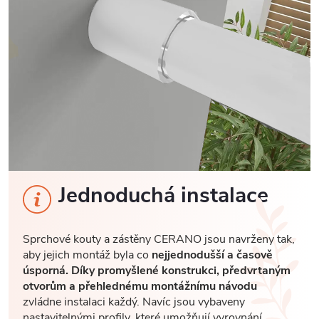
Jednoduchá instalace
Sprchové kouty a zástěny CERANO jsou navrženy tak,
aby jejich montáž byla co
nejjednodušší a časově
úsporná. Díky promyšlené konstrukci, předvrtaným
otvorům a přehlednému montážnímu návodu
zvládne instalaci každý. Navíc jsou vybaveny
nastavitelnými profily, které umožňují vyrovnání