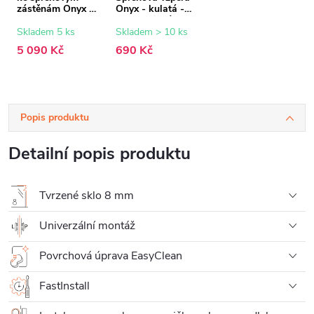
zástěnám Onyx -
Onyx - kulatá -
8 mm -
teleskopická -
transparentní sklo
bílá - 77-140 cm
Skladem 5 ks
Skladem > 10 ks
- 160x200 cm
5 090 Kč
690 Kč
Popis produktu
Detailní popis produktu
Tvrzené sklo 8 mm
Univerzální montáž
Povrchová úprava EasyClean
FastInstall