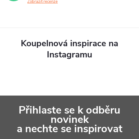
Zobrazit recenze
Koupelnová inspirace na
Instagramu
Z
Přihlaste se k odběru
á
novinek
p
a nechte se inspirovat
a