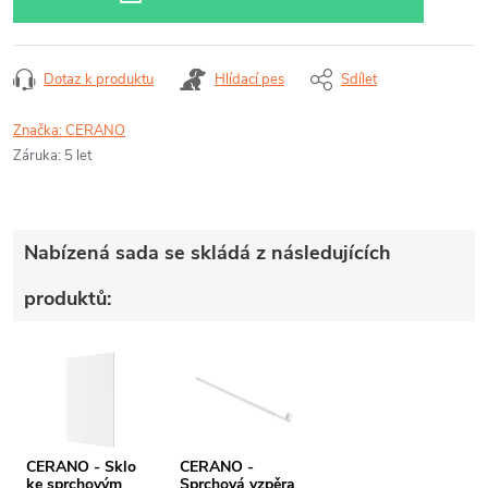
Dotaz k produktu
Hlídací pes
Sdílet
Značka:
CERANO
Záruka
:
5 let
Nabízená sada se skládá z následujících
produktů:
CERANO - Sklo
CERANO -
ke sprchovým
Sprchová vzpěra