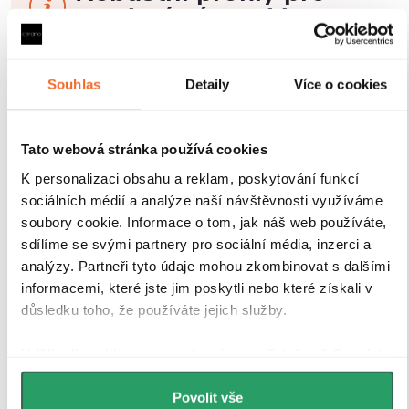
maximální stabilitu
Sprchové kouty a zástěny CERANO jsou vybaveny
odolnými hliníkovými profily o výšce 200 cm a
Souhlas
Detaily
Více o cookies
tloušťce 1,5 cm
, které zajišťují
pevné uchycení skla a
stabilitu celé konstrukce
. Díky
kompenzaci
drobných nerovností stěn
je instalace rychlá, přesná a
Tato webová stránka používá cookies
bez nutnosti dalších stavebních zásahů.
Antikorozní
K personalizaci obsahu a reklam, poskytování funkcí
úprava
navíc garantuje dlouhou životnost i při
sociálních médií a analýze naší návštěvnosti využíváme
každodenním používání v náročném koupelnovém
soubory cookie. Informace o tom, jak náš web používáte,
prostředí..
sdílíme se svými partnery pro sociální média, inzerci a
analýzy. Partneři tyto údaje mohou zkombinovat s dalšími
informacemi, které jste jim poskytli nebo které získali v
důsledku toho, že používáte jejich služby.
Udělíte-li souhlas, my a vybraní partneři (včetně Googlu)
můžeme používat cookies pro analytiku a
personalizovanou reklamu. Jak Google zpracovává
Povolit vše