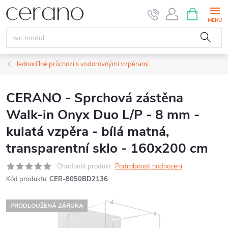
Přejít
NÁKUPNÍ
KOŠÍK
na
obsah
Jednodílné průchozí s vodorovnými vzpěrami
CERANO - Sprchová zástěna
Walk-in Onyx Duo L/P - 8 mm -
kulatá vzpěra - bílá matná,
transparentní sklo - 160x200 cm
Ohodnotit produkt
Podrobnosti hodnocení
Kód produktu:
CER-8050BD2136
PRODLOUŽENÁ ZÁRUKA