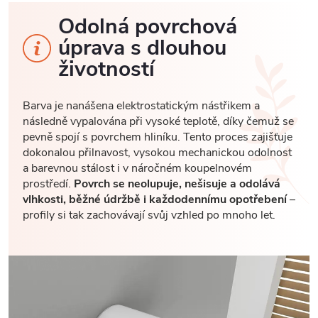
Odolná povrchová
úprava s dlouhou
životností
Barva je nanášena elektrostatickým nástřikem a
následně vypalována při vysoké teplotě, díky čemuž se
pevně spojí s povrchem hliníku. Tento proces zajišťuje
dokonalou přilnavost, vysokou mechanickou odolnost
a barevnou stálost i v náročném koupelnovém
prostředí.
Povrch se neolupuje, nešisuje a odolává
vlhkosti, běžné údržbě i každodennímu opotřebení
–
profily si tak zachovávají svůj vzhled po mnoho let.