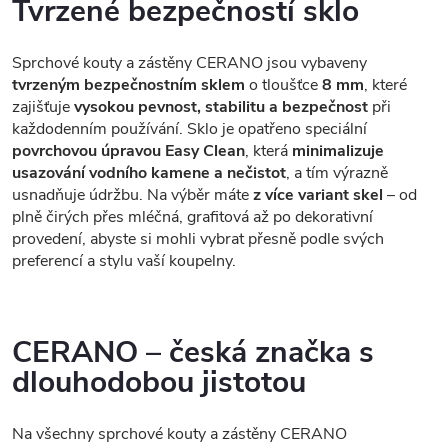
Tvrzené bezpečností sklo
Sprchové kouty a zástěny CERANO jsou vybaveny
tvrzeným bezpečnostním sklem
o tloušťce
8 mm
, které
zajišťuje
vysokou pevnost, stabilitu a bezpečnost
při
každodenním používání. Sklo je opatřeno speciální
povrchovou úpravou Easy Clean
, která
minimalizuje
usazování vodního kamene a nečistot
, a tím výrazně
usnadňuje údržbu. Na výběr máte
z více variant skel
– od
plně čirých přes mléčná, grafitová až po dekorativní
provedení, abyste si mohli vybrat přesně podle svých
preferencí a stylu vaší koupelny.
CERANO – česká značka s
dlouhodobou jistotou
Na všechny sprchové kouty a zástěny CERANO