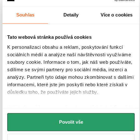
odolnými hliníkovými profily o výšce 200 cm a
tloušťce 1,5 cm
, které zajišťují
pevné uchycení skla a
Souhlas
Detaily
Více o cookies
stabilitu celé konstrukce
. Díky
kompenzaci
drobných nerovností stěn
je instalace rychlá, přesná a
bez nutnosti dalších stavebních zásahů.
Antikorozní
úprava
navíc garantuje dlouhou životnost i při
Tato webová stránka používá cookies
každodenním používání v náročném koupelnovém
K personalizaci obsahu a reklam, poskytování funkcí
prostředí..
sociálních médií a analýze naší návštěvnosti využíváme
soubory cookie. Informace o tom, jak náš web používáte,
sdílíme se svými partnery pro sociální média, inzerci a
analýzy. Partneři tyto údaje mohou zkombinovat s dalšími
informacemi, které jste jim poskytli nebo které získali v
důsledku toho, že používáte jejich služby.
Udělíte-li souhlas, my a vybraní partneři (včetně Googlu)
můžeme používat cookies pro analytiku a
personalizovanou reklamu. Jak Google zpracovává
Povolit vše
osobní údaje najdete na stránkách
Business Data
Responsibility
a
Jak Google používá informace z webů