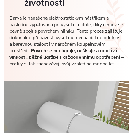
životností
Barva je nanášena elektrostatickým nástřikem a
následně vypalována při vysoké teplotě, díky čemuž se
pevně spojí s povrchem hliníku. Tento proces zajišťuje
dokonalou přilnavost, vysokou mechanickou odolnost
a barevnou stálost i v náročném koupelnovém
prostředí.
Povrch se neolupuje, nešisuje a odolává
vlhkosti, běžné údržbě i každodennímu opotřebení
–
profily si tak zachovávají svůj vzhled po mnoho let.