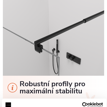
Robustní profily pro
maximální stabilitu
Sprchové kouty a zástěny CERANO jsou vybaveny