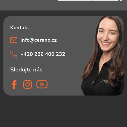
info
@
cerano.cz
+420 226 400 232