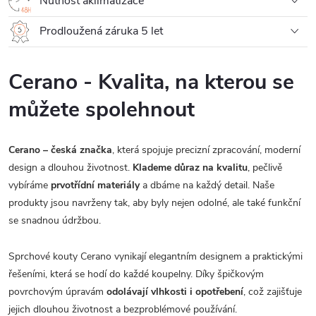
Nutnost aklimatizace
Prodloužená záruka 5 let
Cerano - Kvalita, na kterou se
můžete spolehnout
Cerano – česká značka
, která spojuje precizní zpracování, moderní
design a dlouhou životnost.
Klademe důraz na kvalitu
, pečlivě
vybíráme
prvotřídní materiály
a dbáme na každý detail. Naše
produkty jsou navrženy tak, aby byly nejen odolné, ale také funkční
se snadnou údržbou.
Sprchové kouty Cerano vynikají elegantním designem a praktickými
řešeními, která se hodí do každé koupelny. Díky špičkovým
povrchovým úpravám
odolávají vlhkosti i opotřebení
, což zajišťuje
jejich dlouhou životnost a bezproblémové používání.