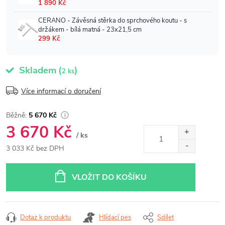
Skladem
(
)
2 ks
Více informací o doručení
5 670 Kč
3 670 Kč
/ ks
3 033 Kč bez DPH
Měrná
cena:
VLOŽIT DO KOŠÍKU
Dotaz k produktu
Hlídací pes
Sdílet