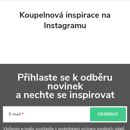
Koupelnová inspirace na
Instagramu
Z
Přihlaste se k odběru
á
novinek
p
a nechte se inspirovat
a
t
E-mail
ODEBÍRAT
í
Vložením e-mailu souhlasíte s
podmínkami ochrany osobních údajů