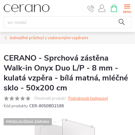
Přejít
NÁKUPNÍ
KOŠÍK
na
obsah
Jednodílné průchozí s vodorovnými vzpěrami
CERANO - Sprchová zástěna
Walk-in Onyx Duo L/P - 8 mm -
kulatá vzpěra - bílá matná, mléčné
sklo - 50x200 cm
Ohodnotit produkt
Podrobnosti hodnocení
Kód produktu:
CER-8050BD2188
PRODLOUŽENÁ ZÁRUKA