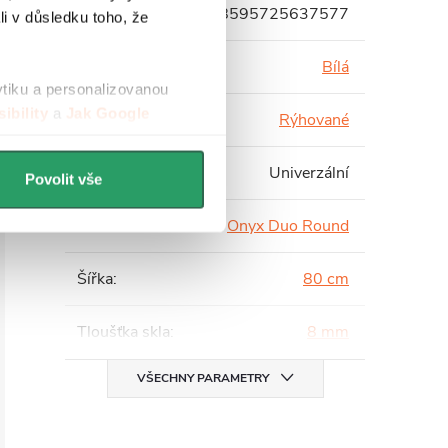
EAN
:
8595725637577
li v důsledku toho, že
Barva profilu
:
Bílá
ytiku a personalizovanou
ibility
a
Jak Google
Barva skla
:
Rýhované
Instalace
:
Univerzální
Povolit vše
Série
:
Onyx Duo Round
Šířka
:
80 cm
Tloušťka skla
:
8 mm
VŠECHNY PARAMETRY