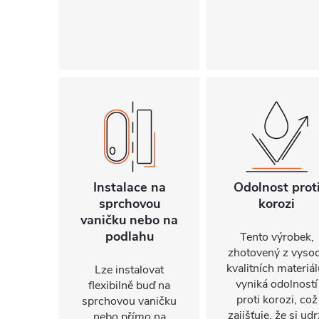
Instalace na
Odolnost prot
sprchovou
korozi
vaničku nebo na
podlahu
Tento výrobek,
zhotovený z vyso
kvalitních materiál
Lze instalovat
vyniká odolností
flexibilně buď na
proti korozi, což
sprchovou vaničku
zajišťuje, že si udr
nebo přímo na