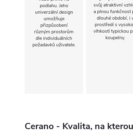
svůj atraktivní vzh
podlahu. Jeho
a plnou funkčnost 
univerzální design
dlouhé období, i 
umožňuje
prostředí s vysok
přizpůsobení
vlhkostí typickou p
různým prostorům
koupelny.
dle individuálních
požadavků uživatele.
Cerano - Kvalita, na kter