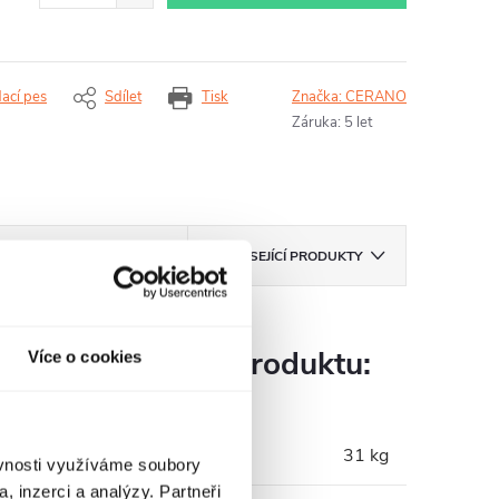
dací pes
Sdílet
Tisk
Značka:
CERANO
Záruka
:
5 let
ZNAČKA
CERANO
SOUVISEJÍCÍ PRODUKTY
Parametry produktu:
Více o cookies
Hmotnost
:
31 kg
ěvnosti využíváme soubory
, inzerci a analýzy. Partneři