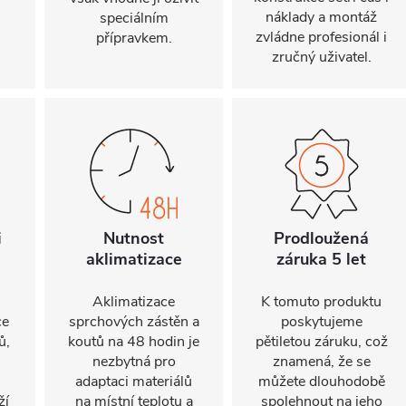
náklady a montáž
speciálním
zvládne profesionál i
přípravkem.
zručný uživatel.
i
Nutnost
Prodloužená
aklimatizace
záruka 5 let
Aklimatizace
K tomuto produktu
ce
sprchových zástěn a
poskytujeme
ů,
koutů na 48 hodin je
pětiletou záruku, což
nezbytná pro
znamená, že se
adaptaci materiálů
můžete dlouhodobě
ží
na místní teplotu a
spolehnout na jeho