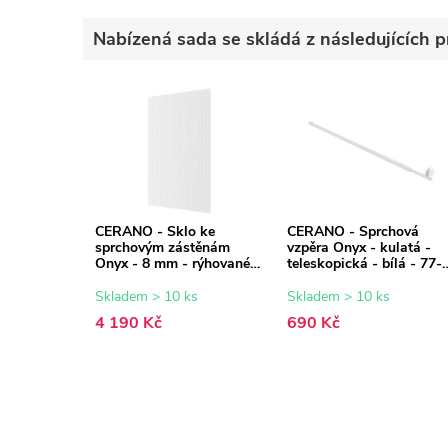
Nabízená sada se skládá z následujících p
CERANO - Sklo ke
CERANO - Sprchová
sprchovým zástěnám
vzpěra Onyx - kulatá -
Onyx - 8 mm - rýhované
teleskopická - bílá - 77-
sklo - 80x200 cm
140 cm
Skladem > 10 ks
Skladem > 10 ks
4 190 Kč
690 Kč