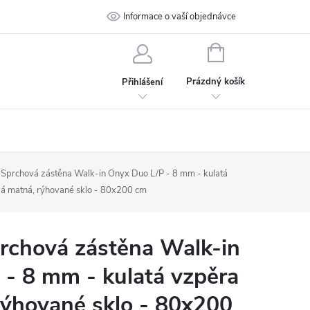
 podmínky
Ochrana osobních údajů
Informace o vaší objednávce
Kontakt
NÁKUPNÍ
KOŠÍK
Prázdný košík
Přihlášení
prchová zástěna Walk-in Onyx Duo L/P - 8 mm - kulatá
ílá matná, rýhované sklo - 80x200 cm
chová zástěna Walk-in
- 8 mm - kulatá vzpěra
 rýhované sklo - 80x200