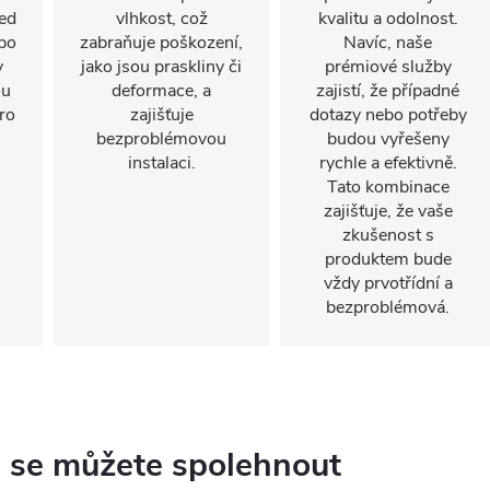
led
vlhkost, což
kvalitu a odolnost.
po
zabraňuje poškození,
Navíc, naše
v
jako jsou praskliny či
prémiové služby
ou
deformace, a
zajistí, že případné
ro
zajišťuje
dotazy nebo potřeby
bezproblémovou
budou vyřešeny
instalaci.
rychle a efektivně.
Tato kombinace
zajišťuje, že vaše
zkušenost s
produktem bude
vždy prvotřídní a
bezproblémová.
ou se můžete spolehnout