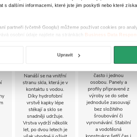
 s dalšími informacemi, které jste jim poskytli nebo které získa
Povrchová úprava
FastInstall
raní partneři (včetně Googlu) můžeme používat cookies pro anal
EasyClean
ává osobní údaje najdete na stránkách
Business Data Respons
FastInstall je
 aplikací
.
montážní systém pro
Úprava EasyClean
rychlé a snadné
Upravit
i
usnadňuje čištění
sestavení
u
skla a omezuje
sprchového koutu,
se
usazování nečistot.
často i jednou
Nanáší se na vnitřní
osobou. Panely a
í
stranu skla, která je v
profily připravené z
kontaktu s vodou.
výroby se do sebe
ny
Díky hydrofobní
jednoduše zasouvají
ým
vrstvě kapky lépe
bez složitého
stékají a sklo se
šroubování či
snadněji udržuje.
vyrovnávání. Stabilní
Vrstva vydrží několik
a vodotěsná
let, po dvou letech je
konstrukce šetří čas i
však vhodné ji oživit