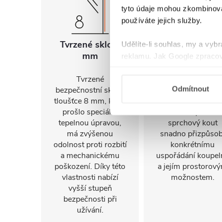
tyto údaje mohou zkombinovat
používáte jejich služby.
Tvrzené sklo 8
Univerzální
Udělíte-li souhlas, my a vyb
mm
montáž
reklamu. Jak Google zpracov
používá informace z webů a
Tvrzené
FlexSide systém
Odmítnout
bezpečnostní sklo o
umožňuje instalac
tloušťce 8 mm, které
na pravou i levo
prošlo speciální
stranu. Díky tomu 
tepelnou úpravou,
sprchový kout
má zvýšenou
snadno přizpůsob
odolnost proti rozbití
konkrétnímu
a mechanickému
uspořádání koupel
poškození. Díky této
a jejím prostorov
vlastnosti nabízí
možnostem.
vyšší stupeň
bezpečnosti při
užívání.