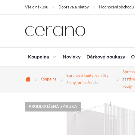
Přejít
Vše o nákupu
Doprava a platby
Hodnocení obchodu
na
obsah
Koupelna
Novinky
Dárkové poukazy
O
Sprcho
Sprchové kouty, vaničky,
Koupelna
zástěn
Domů
žlaby, příslušenství
kouty
PRODLOUŽENÁ ZÁRUKA