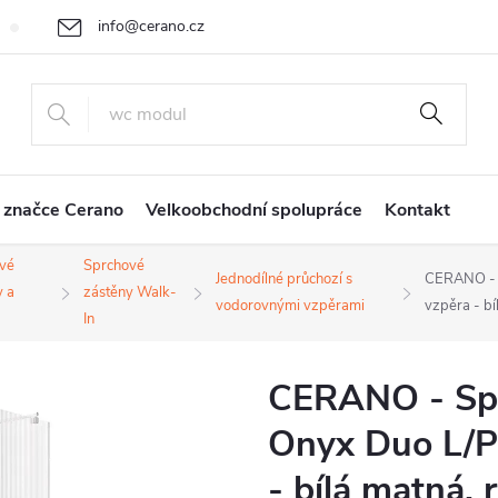
info@cerano.cz
Cenová nabídka na míru
Vrácení zboží a reklamace
Obchodní
+420 226 400 232
 značce Cerano
Velkoobchodní spolupráce
Kontakt
vé
Sprchové
Jednodílné průchozí s
CERANO - S
y a
zástěny Walk-
vodorovnými vzpěrami
vzpěra - b
In
CERANO - Spr
Onyx Duo L/P 
- bílá matná,