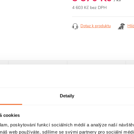
4 603 Kč bez DPH
Měrná
cena:
Dotaz k produktu
Hlí
RECENZE
DISKUZE
Detaily
á cookies
klam, poskytování funkcí sociálních médií a analýze naší návšt
 náš web používáte, sdílíme se svými partnery pro sociální média