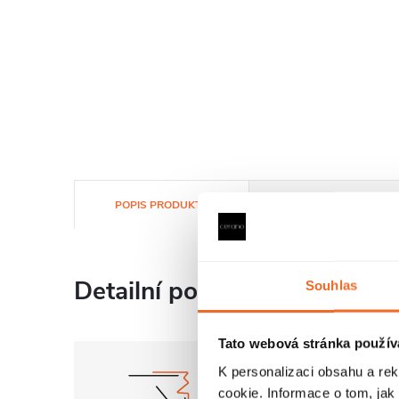
POPIS PRODUKTU
SOUBORY KE STAŽENÍ
Detailní popis produktu
Souhlas
Tato webová stránka použív
K personalizaci obsahu a re
cookie. Informace o tom, jak