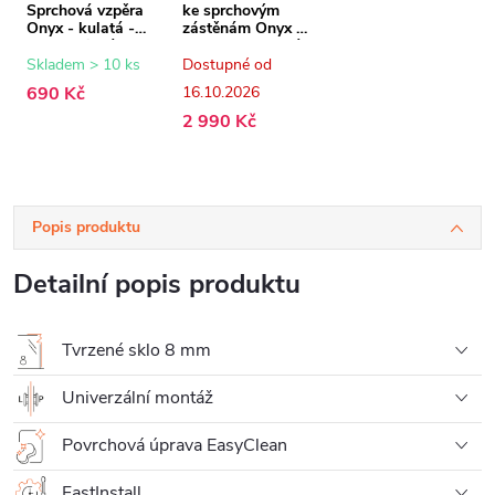
Sprchová vzpěra
ke sprchovým
Onyx - kulatá -
zástěnám Onyx -
teleskopická -
8 mm - grafitové
chrom - 77-140
sklo - 80x200 cm
Skladem > 10 ks
Dostupné od
cm
690 Kč
16.10.2026
2 990 Kč
Popis produktu
Detailní popis produktu
Tvrzené sklo 8 mm
Univerzální montáž
Povrchová úprava EasyClean
FastInstall