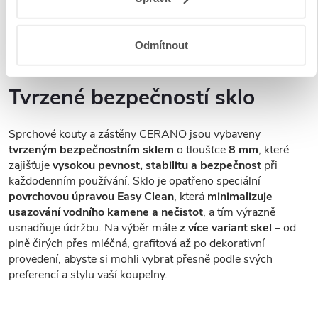
Zjistěte více o tom, jak zpracováváme vaše osobní údaje,
a nastavte si předvolby v
části s podrobnostmi
. Svůj
souhlas můžete kdykoliv změnit nebo odvolat v části
Odmítnout
Prohlášení o souborech cookie.
Tvrzené bezpečností sklo
K personalizaci obsahu a reklam, poskytování funkcí
sociálních médií a analýze naší návštěvnosti využíváme
soubory cookie. Informace o tom, jak náš web používáte,
Sprchové kouty a zástěny CERANO jsou vybaveny
sdílíme se svými partnery pro sociální média, inzerci a
tvrzeným bezpečnostním sklem
o tloušťce
8 mm
, které
analýzy. Partneři tyto údaje mohou zkombinovat s dalšími
zajišťuje
vysokou pevnost, stabilitu a bezpečnost
při
informacemi, které jste jim poskytli nebo které získali v
každodenním používání. Sklo je opatřeno speciální
povrchovou úpravou Easy Clean
, která
minimalizuje
důsledku toho, že používáte jejich služby.
usazování vodního kamene a nečistot
, a tím výrazně
usnadňuje údržbu. Na výběr máte
z více variant skel
– od
Udělíte-li souhlas, my a vybraní partneři (včetně Googlu)
plně čirých přes mléčná, grafitová až po dekorativní
můžeme používat cookies pro analytiku a
provedení, abyste si mohli vybrat přesně podle svých
personalizovanou reklamu. Jak Google zpracovává
preferencí a stylu vaší koupelny.
osobní údaje najdete na stránkách
Business Data
Responsibility
a
Jak Google používá informace z webů
a aplikací
.