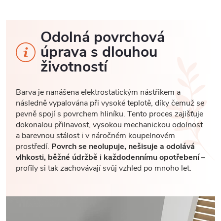
Odolná povrchová
úprava s dlouhou
životností
Barva je nanášena elektrostatickým nástřikem a
následně vypalována při vysoké teplotě, díky čemuž se
pevně spojí s povrchem hliníku. Tento proces zajišťuje
dokonalou přilnavost, vysokou mechanickou odolnost
a barevnou stálost i v náročném koupelnovém
prostředí.
Povrch se neolupuje, nešisuje a odolává
vlhkosti, běžné údržbě i každodennímu opotřebení
–
profily si tak zachovávají svůj vzhled po mnoho let.