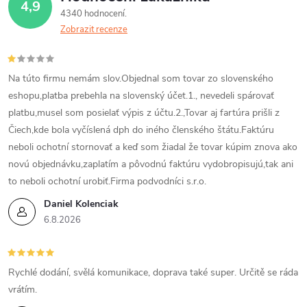
4,9
4340 hodnocení
Zobrazit recenze
Na túto firmu nemám slov.Objednal som tovar zo slovenského
eshopu,platba prebehla na slovenský účet.1., nevedeli spárovať
platbu,musel som posielať výpis z účtu.2.,Tovar aj fartúra prišli z
Čiech,kde bola vyčíslená dph do iného členského štátu.Faktúru
neboli ochotní stornovať a keď som žiadal že tovar kúpim znova ako
novú objednávku,zaplatím a pôvodnú faktúru vydobropisujú,tak ani
to neboli ochotní urobiť.Firma podvodníci s.r.o.
Daniel Kolenciak
6.8.2026
Rychlé dodání, svělá komunikace, doprava také super. Určitě se ráda
vrátím.