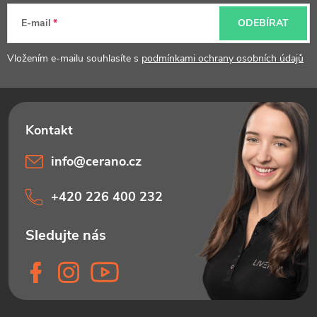
t
E-mail
ODEBÍRAT
í
Vložením e-mailu souhlasíte s
podmínkami ochrany osobních údajů
info
@
cerano.cz
+420 226 400 232