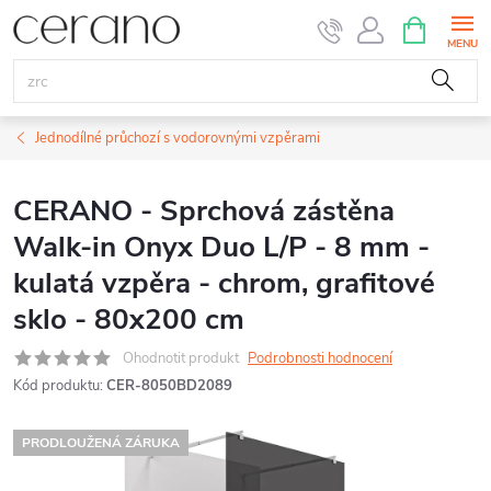
Přejít
NÁKUPNÍ
KOŠÍK
na
obsah
Jednodílné průchozí s vodorovnými vzpěrami
CERANO - Sprchová zástěna
Walk-in Onyx Duo L/P - 8 mm -
kulatá vzpěra - chrom, grafitové
sklo - 80x200 cm
Ohodnotit produkt
Podrobnosti hodnocení
Kód produktu:
CER-8050BD2089
PRODLOUŽENÁ ZÁRUKA