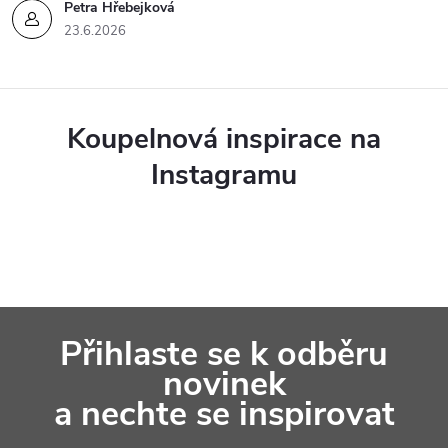
Petra Hřebejková
23.6.2026
Koupelnová inspirace na
Instagramu
Z
Přihlaste se k odběru
á
novinek
p
a nechte se inspirovat
a