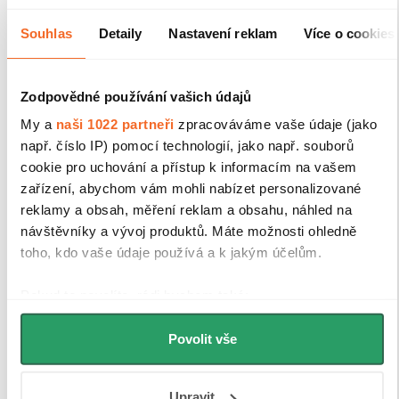
Souhlas
Detaily
Nastavení reklam
Více o cookies
Zodpovědné používání vašich údajů
My a
naši 1022 partneři
zpracováváme vaše údaje (jako
např. číslo IP) pomocí technologií, jako např. souborů
cookie pro uchování a přístup k informacím na vašem
zařízení, abychom vám mohli nabízet personalizované
reklamy a obsah, měření reklam a obsahu, náhled na
návštěvníky a vývoj produktů. Máte možnosti ohledně
toho, kdo vaše údaje používá a k jakým účelům.
Pokud to povolíte, rádi bychom také:
Shromažďovali informace o vaší geografické
Povolit vše
poloze, které mohou být přesné na několik metrů
Identifikovali vaše zařízení pomocí aktivního
skenování pro konkrétní charakteristiky (otisk prstu)
Upravit