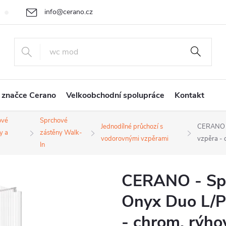
info@cerano.cz
Cenová nabídka na míru
Vrácení zboží a reklamace
Obchodní
+420 226 400 232
 značce Cerano
Velkoobchodní spolupráce
Kontakt
ové
Sprchové
Jednodílné průchozí s
CERANO -
y a
zástěny Walk-
vodorovnými vzpěrami
vzpěra - 
In
CERANO - Spr
Onyx Duo L/P 
- chrom, rýho