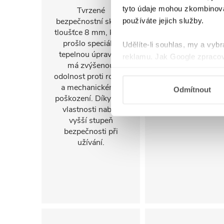
tyto údaje mohou zkombinovat
Tvrzené
FlexSide systém
bezpečnostní sklo o
umožňuje instalac
používáte jejich služby.
tloušťce 8 mm, které
na pravou i levo
prošlo speciální
stranu. Díky tomu 
Udělíte-li souhlas, my a vyb
tepelnou úpravou,
sprchový kout
reklamu. Jak Google zpracov
má zvýšenou
snadno přizpůsob
používá informace z webů a
odolnost proti rozbití
konkrétnímu
a mechanickému
uspořádání koupel
Odmítnout
poškození. Díky této
a jejím prostorov
vlastnosti nabízí
možnostem.
vyšší stupeň
bezpečnosti při
užívání.