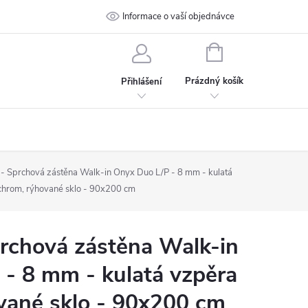
 podmínky
Ochrana osobních údajů
Informace o vaší objednávce
Kontakt
NÁKUPNÍ
KOŠÍK
Prázdný košík
Přihlášení
 Sprchová zástěna Walk-in Onyx Duo L/P - 8 mm - kulatá
chrom, rýhované sklo - 90x200 cm
chová zástěna Walk-in
- 8 mm - kulatá vzpěra
vané sklo - 90x200 cm