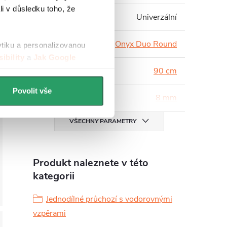
li v důsledku toho, že
Instalace
:
Univerzální
Série
:
Onyx Duo Round
ytiku a personalizovanou
ibility
a
Jak Google
Šířka
:
90 cm
Povolit vše
Tloušťka skla
:
8 mm
VŠECHNY PARAMETRY
Produkt naleznete v této
kategorii
Jednodílné průchozí s vodorovnými
vzpěrami