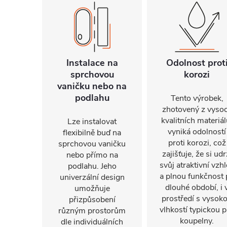
Instalace na
Odolnost prot
sprchovou
korozi
vaničku nebo na
podlahu
Tento výrobek,
zhotovený z vyso
kvalitních materiál
Lze instalovat
vyniká odolností
flexibilně buď na
proti korozi, což
sprchovou vaničku
zajišťuje, že si udr
nebo přímo na
svůj atraktivní vzh
podlahu. Jeho
a plnou funkčnost 
univerzální design
dlouhé období, i 
umožňuje
prostředí s vysok
přizpůsobení
vlhkostí typickou p
různým prostorům
koupelny.
dle individuálních