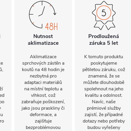
i
Nutnost
Prodloužená
aklimatizace
záruka 5 let
Aklimatizace
K tomuto produktu
ce
sprchových zástěn a
poskytujeme
ů,
koutů na 48 hodin je
pětiletou záruku, což
nezbytná pro
znamená, že se
adaptaci materiálů
můžete dlouhodobě
ží
na místní teplotu a
spolehnout na jeho
led
vlhkost, což
kvalitu a odolnost.
po
zabraňuje poškození,
Navíc, naše
v
jako jsou praskliny či
prémiové služby
ou
deformace, a
zajistí, že případné
ro
zajišťuje
dotazy nebo potřeby
bezproblémovou
budou vyřešeny