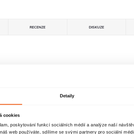
RECENZE
DISKUZE
Detaily
á cookies
Povrchová úprava
FastInstall
klam, poskytování funkcí sociálních médií a analýze naší návšt
EasyClean
 náš web používáte, sdílíme se svými partnery pro sociální média
FastInstall je