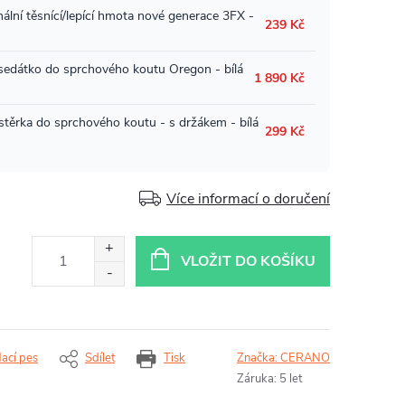
Více informací o doručení
VLOŽIT DO KOŠÍKU
dací pes
Sdílet
Tisk
Značka:
CERANO
Záruka
:
5 let