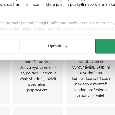
 s dalšími informacemi, které jste jim poskytli nebo které získa
montážní systém pro
Úprava EasyClean
rychlé a snadné
i
usnadňuje čištění
sestavení
u
skla a omezuje
sprchového koutu,
se
usazování nečistot.
raní partneři (včetně Googlu) můžeme používat cookies pro anal
často i jednou
Nanáší se na vnitřní
ává osobní údaje najdete na stránkách
Business Data Respons
osobou. Panely a
í
stranu skla, která je v
 aplikací
.
profily připravené z
kontaktu s vodou.
výroby se do sebe
ny
Díky hydrofobní
Upravit
jednoduše zasouvají
ým
vrstvě kapky lépe
bez složitého
stékají a sklo se
šroubování či
snadněji udržuje.
vyrovnávání. Stabilní
Vrstva vydrží několik
a vodotěsná
let, po dvou letech je
konstrukce šetří čas i
však vhodné ji oživit
náklady a montáž
speciálním
zvládne profesionál i
přípravkem.
zručný uživatel.