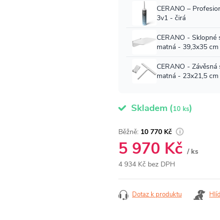
Skladem
(
)
10 ks
10 770 Kč
5 970 Kč
/ ks
4 934 Kč bez DPH
Měrná
cena:
Dotaz k produktu
Hlí