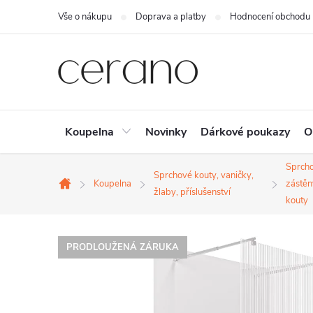
Přejít
Vše o nákupu
Doprava a platby
Hodnocení obchodu
na
obsah
Koupelna
Novinky
Dárkové poukazy
O
Sprch
Sprchové kouty, vaničky,
Koupelna
zástěn
Domů
žlaby, příslušenství
kouty
PRODLOUŽENÁ ZÁRUKA