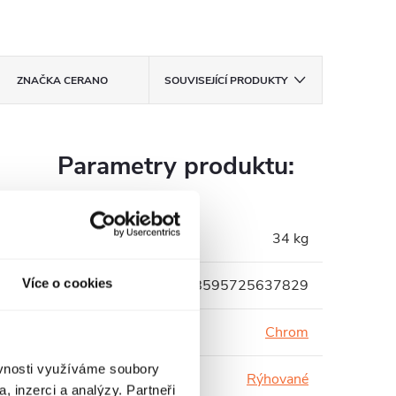
ZNAČKA
CERANO
SOUVISEJÍCÍ PRODUKTY
Parametry produktu:
Hmotnost
:
34 kg
Více o cookies
EAN
:
8595725637829
Barva profilu
:
Chrom
ěvnosti využíváme soubory
Barva skla
:
Rýhované
, inzerci a analýzy. Partneři