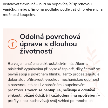
instalovat flexibilně – buď na odpovídající
sprchovou
vaničku, nebo přímo na podlahu
podle vašich preferencí a
možností koupelny.
Odolná povrchová
úprava s dlouhou
životností
Barva je nanášena elektrostatickým nástřikem a
následně vypalována při vysoké teplotě, díky čemuž se
pevně spojí s povrchem hliníku. Tento proces zajišťuje
dokonalou přilnavost, vysokou mechanickou odolnost
a barevnou stálost i v náročném koupelnovém
prostředí.
Povrch se neolupuje, nešisuje a odolává
vlhkosti, běžné údržbě i každodennímu opotřebení
–
profily si tak zachovávají svůj vzhled po mnoho let.