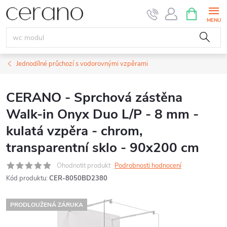
Přejít
NÁKUPNÍ
KOŠÍK
na
obsah
Jednodílné průchozí s vodorovnými vzpěrami
CERANO - Sprchová zástěna
Walk-in Onyx Duo L/P - 8 mm -
kulatá vzpěra - chrom,
transparentní sklo - 90x200 cm
Ohodnotit produkt
Podrobnosti hodnocení
Kód produktu:
CER-8050BD2380
PRODLOUŽENÁ ZÁRUKA