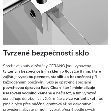
Tvrzené bezpečností sklo
Sprchové kouty a zástěny CERANO jsou vybaveny
tvrzeným bezpečnostním sklem
o tloušťce
8 mm
, které
zajišťuje
vysokou pevnost, stabilitu a bezpečnost
při
každodenním používání. Sklo je opatřeno speciální
povrchovou úpravou Easy Clean
, která
minimalizuje
usazování vodního kamene a nečistot
, a tím výrazně
usnadňuje údržbu. Na výběr máte
z více variant skel
– od
plně čirých přes mléčná, grafitová až po dekorativní
provedení, abyste si mohli vybrat přesně podle svých