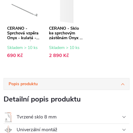
CERANO -
CERANO - Sklo
Sprchová vzpěra
ke sprchovým
Onyx - kulatá -
zástěnám Onyx -
teleskopická -
8 mm -
chrom - 77-140
transparentní sklo
Skladem > 10 ks
Skladem > 10 ks
cm
- 90x200 cm
690 Kč
2 890 Kč
Popis produktu
Detailní popis produktu
Tvrzené sklo 8 mm
Univerzální montáž