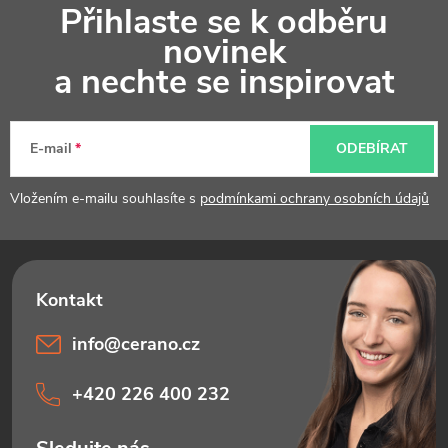
Přihlaste se k odběru
á
novinek
p
a nechte se inspirovat
a
t
E-mail
ODEBÍRAT
í
Vložením e-mailu souhlasíte s
podmínkami ochrany osobních údajů
info
@
cerano.cz
+420 226 400 232