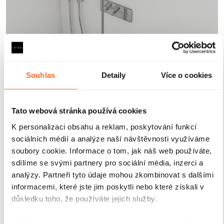
Robustní profily pro
maximální stabilitu
Souhlas
Detaily
Více o cookies
Sprchové kouty a zástěny CERANO jsou vybaveny
odolnými hliníkovými profily o výšce 200 cm a
Tato webová stránka používá cookies
tloušťce 1,5 cm
, které zajišťují
pevné uchycení skla a
stabilitu celé konstrukce
. Díky
kompenzaci
K personalizaci obsahu a reklam, poskytování funkcí
drobných nerovností stěn
je instalace rychlá, přesná a
sociálních médií a analýze naší návštěvnosti využíváme
bez nutnosti dalších stavebních zásahů.
Antikorozní
soubory cookie. Informace o tom, jak náš web používáte,
úprava
navíc garantuje dlouhou životnost i při
sdílíme se svými partnery pro sociální média, inzerci a
každodenním používání v náročném koupelnovém
analýzy. Partneři tyto údaje mohou zkombinovat s dalšími
prostředí..
informacemi, které jste jim poskytli nebo které získali v
důsledku toho, že používáte jejich služby.
Udělíte-li souhlas, my a vybraní partneři (včetně Googlu)