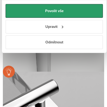
můžeme používat cookies pro analytiku a
personalizovanou reklamu. Jak Google zpracovává
Povolit vše
osobní údaje najdete na stránkách
Business Data
Responsibility
a
Jak Google používá informace z webů
Upravit
a aplikací
.
Odmítnout