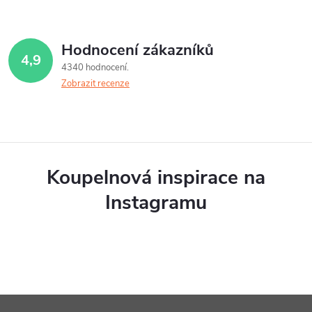
Hodnocení zákazníků
4,9
4340 hodnocení
Zobrazit recenze
Koupelnová inspirace na
Instagramu
Z