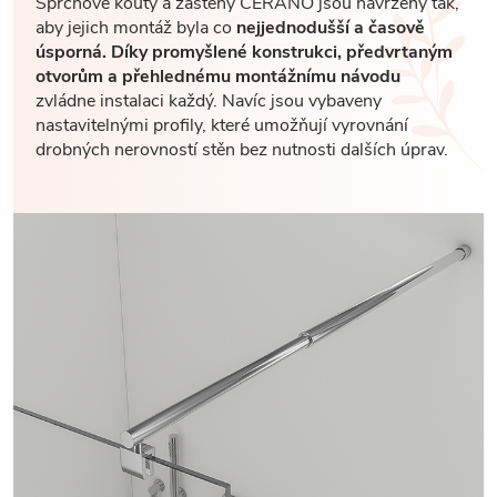
Sprchové kouty a zástěny CERANO jsou navrženy tak,
aby jejich montáž byla co
nejjednodušší a časově
úsporná. Díky promyšlené konstrukci, předvrtaným
otvorům a přehlednému montážnímu návodu
zvládne instalaci každý. Navíc jsou vybaveny
nastavitelnými profily, které umožňují vyrovnání
drobných nerovností stěn bez nutnosti dalších úprav.