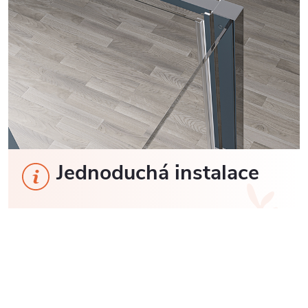
Jednoduchá instalace
Instalace je velmi jednoduchá
a lze ji zvládnout v
jednom až dvou lidech do hodiny s minimálním
použitím nářadí.
Před montáží se doporučuje aklimatizace skleněných
panelů po dobu minimálně 48 hodin, zejména v