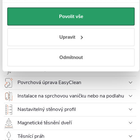
Udělíte-li souhlas, my a vybraní partneři (včetně Googlu)
můžeme používat cookies pro analytiku a
Tvrzené sklo 6 mm
personalizovanou reklamu. Jak Google zpracovává
Povolit vše
osobní údaje najdete na stránkách
Business Data
Univerzální montáž
Responsibility
a
Jak Google používá informace z webů
Upravit
a aplikací
.
Pivotové dveře
FastInstall
Odmítnout
Kovová rukojeť
Povrchová úprava EasyClean
Instalace na sprchovou vaničku nebo na podlahu
Nastavitelný stěnový profil
Magnetické těsnění dveří
Těsnící práh