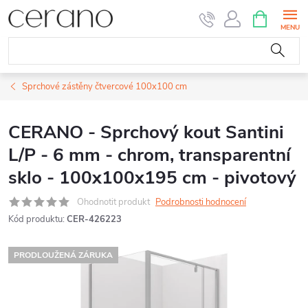
Přejít
NÁKUPNÍ
KOŠÍK
na
obsah
Sprchové zástěny čtvercové 100x100 cm
CERANO - Sprchový kout Santini
L/P - 6 mm - chrom, transparentní
sklo - 100x100x195 cm - pivotový
Ohodnotit produkt
Podrobnosti hodnocení
Kód produktu:
CER-426223
PRODLOUŽENÁ ZÁRUKA