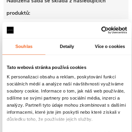
Nabízená sada se skládá z následujících
produktů:
Souhlas
Detaily
Více o cookies
CERANO - Boční
CERANO -
stěna Santini a
Sprchové pivotové
Tato webová stránka používá cookies
Ferri L/P - 6 mm -
dveře Santini L/P
chrom,
- 6 mm - chrom,
K personalizaci obsahu a reklam, poskytování funkcí
transparentní sklo
transparentní sklo
Skladem > 10 ks
Skladem 6 ks
- 100x195 cm
- 100x195 cm
sociálních médií a analýze naší návštěvnosti využíváme
3 090 Kč
4 790 Kč
soubory cookie. Informace o tom, jak náš web používáte,
sdílíme se svými partnery pro sociální média, inzerci a
analýzy. Partneři tyto údaje mohou zkombinovat s dalšími
informacemi, které jste jim poskytli nebo které získali v
Popis produktu
důsledku toho, že používáte jejich služby.
Detailní popis produktu