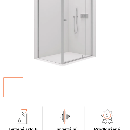
Tvrzené sklo 6
Univerzální
Prodloužená