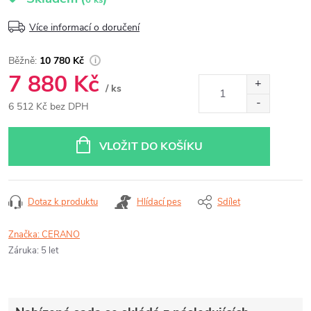
6 ks
Více informací o doručení
10 780 Kč
7 880 Kč
/ ks
6 512 Kč bez DPH
Měrná
cena:
VLOŽIT DO KOŠÍKU
Dotaz k produktu
Hlídací pes
Sdílet
Značka:
CERANO
Záruka
:
5 let