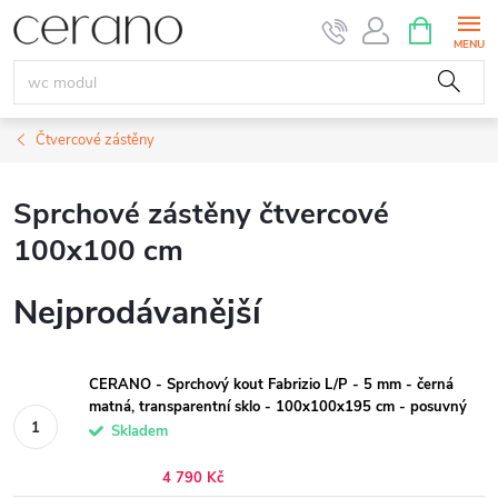
Přejít
NÁKUPNÍ
KOŠÍK
na
obsah
Čtvercové zástěny
Sprchové zástěny čtvercové
100x100 cm
Nejprodávanější
CERANO - Sprchový kout Fabrizio L/P - 5 mm - černá
matná, transparentní sklo - 100x100x195 cm - posuvný
Skladem
4 790 Kč