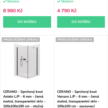
Skladem
Skladem
u
k
8 980 Kč
4 790 Kč
k
t
DO KOŠÍKU
DO KOŠÍKU
t
ů
ů
PRODLOUŽENÁ ZÁRUKA
PRODLOUŽENÁ ZÁRUKA
CERANO - Sprchový kout
CERANO - Sprchový kout
Antelo L/P - 6 mm - černá
Versaro L/P - 6 mm - černá
matná, transparentní sklo -
matná, transparentní sklo -
100x100x190 cm - otočný
100x100 cm - zasouvací