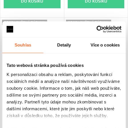
DO KOŠÍKU
DO KOŠÍKU
PRODLOUŽENÁ ZÁRUKA
PRODLOUŽENÁ ZÁRUKA
Souhlas
Detaily
Více o cookies
Tato webová stránka používá cookies
K personalizaci obsahu a reklam, poskytování funkcí
sociálních médií a analýze naší návštěvnosti využíváme
CERANO - Sprchový kout
CERANO - Sprchový kout
soubory cookie. Informace o tom, jak náš web používáte,
Volpe L/P - 6 mm - černá
Porte L/P - 8 mm - černá
sdílíme se svými partnery pro sociální média, inzerci a
matná, transparentní sklo -
matná, transparentní sklo -
100x100x190 cm - zalamovací
100x100x195 cm - otočný
analýzy. Partneři tyto údaje mohou zkombinovat s
dalšími informacemi, které jste jim poskytli nebo které
získali v důsledku toho, že používáte jejich služby.
Skladem
Na cestě
7 980 Kč
8 980 Kč