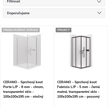
Filtrovat
Ř
Doporučujeme
a
Nejlevnější
V
z
PRODLOUŽENÁ ZÁRUKA
PROJECT
Nejdražší
ý
e
Nejprodávanější
p
n
Abecedně
i
í
s
p
p
r
CERANO - Sprchový kout
CERANO - Sprchový kout
r
o
Porte L/P - 8 mm - chrom,
Fabrizio L/P - 5 mm - černá
transparentní sklo -
matná, transparentní sklo -
o
d
100x100x195 cm - otočný
100x100x195 cm - posuvný
d
u