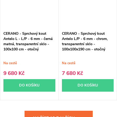
CERANO - Sprchový kout
CERANO - Sprchový kout
Antelo L - L/P - 6 mm - černá
Antelo L/P - 6 mm - chrom,
matná, transparentní sklo -
transparentní sklo -
100x100 cm - otočný
100x100x190 cm - otočný
Na cestě
Na cestě
9 680 Kč
7 680 Kč
DO KOŠÍKU
DO KOŠÍKU
O