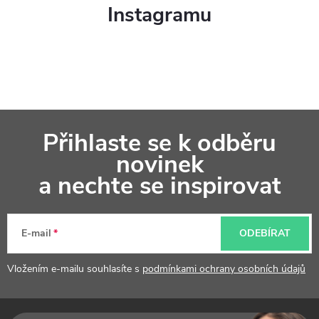
v
Instagramu
ý
p
i
s
Z
u
Přihlaste se k odběru
á
novinek
p
a nechte se inspirovat
a
t
E-mail
ODEBÍRAT
í
Vložením e-mailu souhlasíte s
podmínkami ochrany osobních údajů