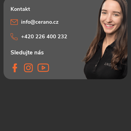
info
@
cerano.cz
+420 226 400 232