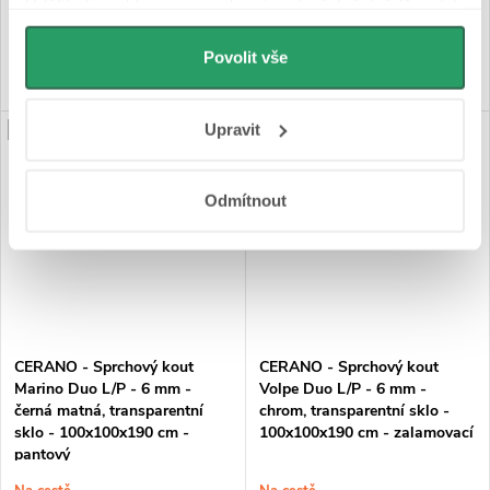
Udělíte-li souhlas, my a vybraní partneři (včetně Googlu)
můžeme používat cookies pro analytiku a
DO KOŠÍKU
DO KOŠÍKU
personalizovanou reklamu. Jak Google zpracovává
Povolit vše
osobní údaje najdete na stránkách
Business Data
Responsibility
a
Jak Google používá informace z
Upravit
PRODLOUŽENÁ ZÁRUKA
PRODLOUŽENÁ ZÁRUKA
webů a aplikací
.
Odmítnout
CERANO - Sprchový kout
CERANO - Sprchový kout
Marino Duo L/P - 6 mm -
Volpe Duo L/P - 6 mm -
černá matná, transparentní
chrom, transparentní sklo -
sklo - 100x100x190 cm -
100x100x190 cm - zalamovací
pantový