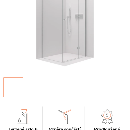
Tvrzené sklo 6
Vzpěra součástí
Prodloužená