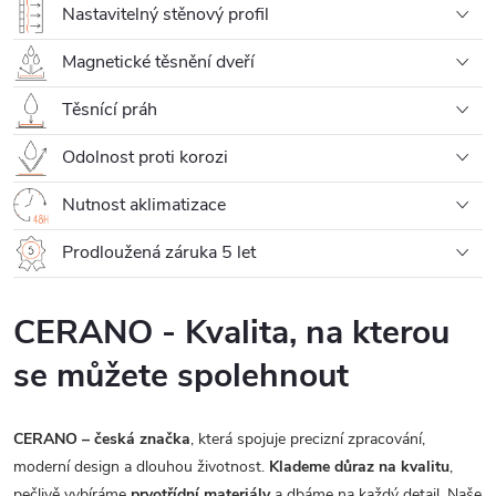
Nastavitelný stěnový profil
Magnetické těsnění dveří
Těsnící práh
Odolnost proti korozi
Nutnost aklimatizace
Prodloužená záruka 5 let
CERANO - Kvalita, na kterou
se můžete spolehnout
CERANO – česká značka
, která spojuje precizní zpracování,
moderní design a dlouhou životnost.
Klademe důraz na kvalitu
,
pečlivě vybíráme
prvotřídní materiály
a dbáme na každý detail. Naše