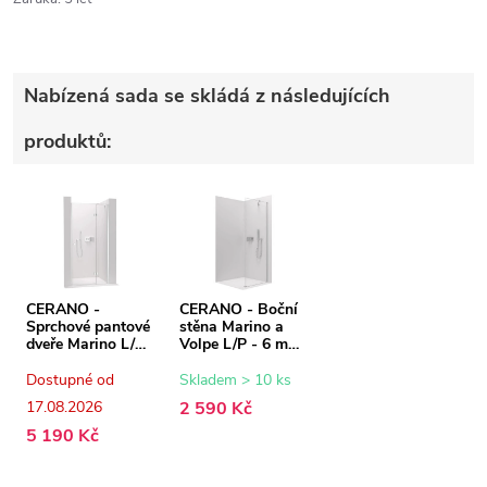
Nabízená sada se skládá z následujících
produktů:
CERANO -
CERANO - Boční
Sprchové pantové
stěna Marino a
dveře Marino L/P
Volpe L/P - 6 mm
- 6 mm - chrom,
- chrom,
transparentní sklo
transparentní sklo
Dostupné od
Skladem > 10 ks
- 110x190 cm
- 70x190 cm
17.08.2026
2 590 Kč
5 190 Kč