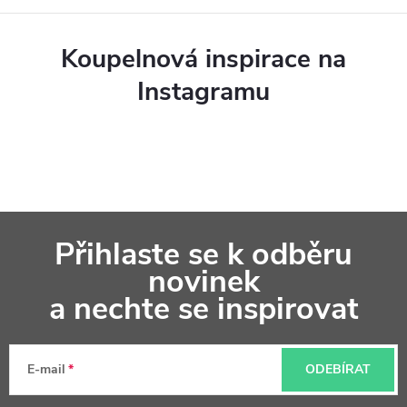
Koupelnová inspirace na
Instagramu
Z
Přihlaste se k odběru
á
novinek
p
a nechte se inspirovat
a
t
E-mail
ODEBÍRAT
í