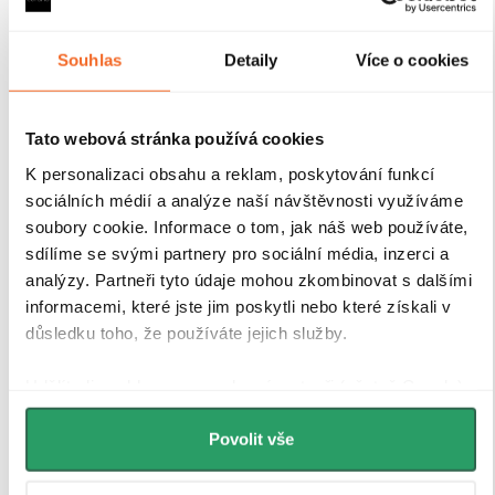
Souhlas
Detaily
Více o cookies
Magnetické lišty
Tato webová stránka používá cookies
K personalizaci obsahu a reklam, poskytování funkcí
Zavírání pomocí magnetických lišt
pevně drží
sociálních médií a analýze naší návštěvnosti využíváme
sprchové dveře a zabraňuje jejich samovolnému
soubory cookie. Informace o tom, jak náš web používáte,
otevírání. Lišty jsou umístěny na hraně dveří a rámu
sdílíme se svými partnery pro sociální média, inzerci a
nebo mezi dvěma skleněnými křídly, kde magnety
zajišťují jejich bezpečné přilnutí.
analýzy. Partneři tyto údaje mohou zkombinovat s dalšími
informacemi, které jste jim poskytli nebo které získali v
důsledku toho, že používáte jejich služby.
Udělíte-li souhlas, my a vybraní partneři (včetně Googlu)
můžeme používat cookies pro analytiku a
personalizovanou reklamu. Jak Google zpracovává
Povolit vše
osobní údaje najdete na stránkách
Business Data
Responsibility
a
Jak Google používá informace z webů