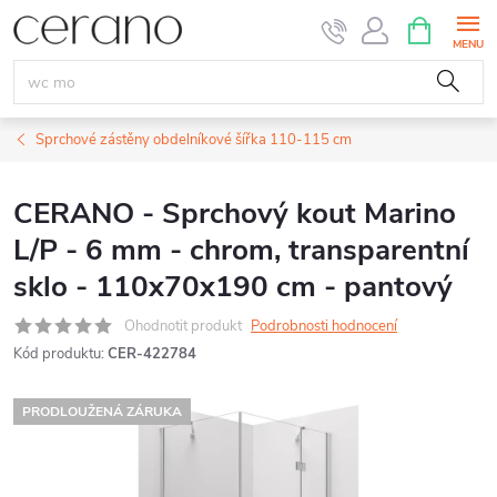
Přejít
NÁKUPNÍ
KOŠÍK
na
obsah
Sprchové zástěny obdelníkové šířka 110-115 cm
CERANO - Sprchový kout Marino
L/P - 6 mm - chrom, transparentní
sklo - 110x70x190 cm - pantový
Ohodnotit produkt
Podrobnosti hodnocení
Kód produktu:
CER-422784
PRODLOUŽENÁ ZÁRUKA