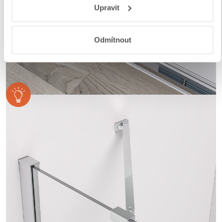
Upravit
a aplikací
.
Odmítnout