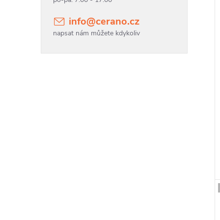
info
@
cerano.cz