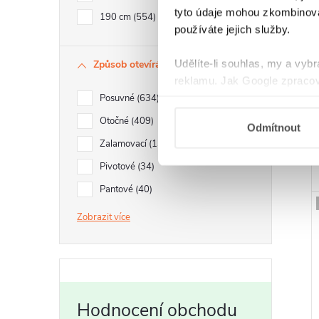
tyto údaje mohou zkombinovat
190 cm
554
používáte jejich služby.
Udělíte-li souhlas, my a vyb
Způsob otevírání
reklamu. Jak Google zpracov
používá informace z webů a
Posuvné
634
Otočné
409
Odmítnout
Zalamovací
132
Pivotové
34
Pantové
40
Zobrazit