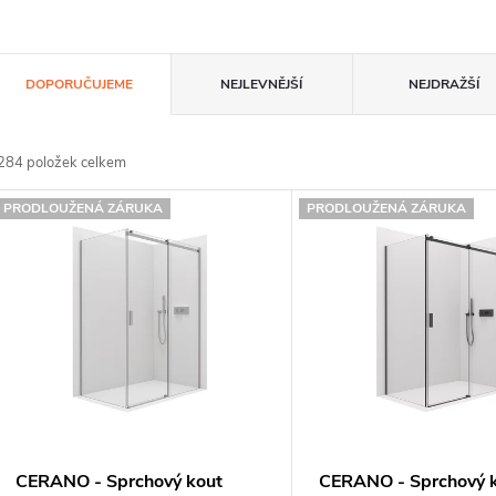
Ř
DOPORUČUJEME
NEJLEVNĚJŠÍ
NEJDRAŽŠÍ
a
z
284
položek celkem
e
V
PRODLOUŽENÁ ZÁRUKA
PRODLOUŽENÁ ZÁRUKA
n
ý
p
p
s
o
p
d
CERANO - Sprchový kout
CERANO - Sprchový 