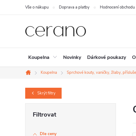
Přejít
Vše o nákupu
Doprava a platby
Hodnocení obchodu
na
obsah
Koupelna
Novinky
Dárkové poukazy
O
Koupelna
Sprchové kouty, vaničky, žlaby, přísluše
Domů
Skrýt
filtry
P
o
s
Dle ceny