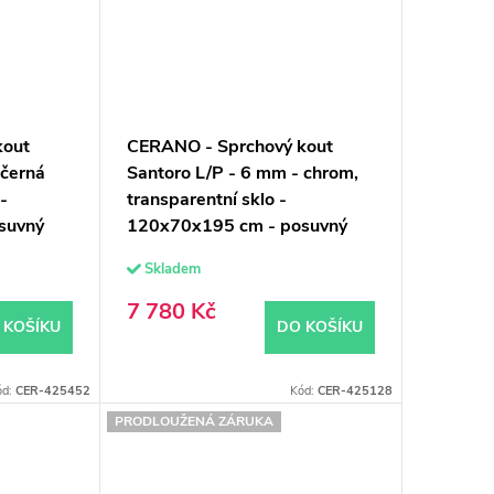
kout
CERANO - Sprchový kout
 černá
Santoro L/P - 6 mm - chrom,
 -
transparentní sklo -
suvný
120x70x195 cm - posuvný
Skladem
7 780 Kč
 KOŠÍKU
DO KOŠÍKU
ód:
CER-425452
Kód:
CER-425128
PRODLOUŽENÁ ZÁRUKA