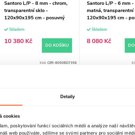
u
o
Santoro L/P - 8 mm - chrom,
Santoro L/P - 6 mm -
transparentní sklo -
matná, transparentní 
k
d
120x90x195 cm - posuvný
120x90x195 cm - po
u
Skladem
Skladem
ů
k
10 380 Kč
8 080 Kč
DO KOŠÍKU
DO
ů
Kód:
CER-8050BD7356
K
PRODLOUŽENÁ ZÁRUKA
PRODLOUŽENÁ ZÁRUKA
Detaily
á cookies
klam, poskytování funkcí sociálních médií a analýze naší návšt
 náš web používáte, sdílíme se svými partnery pro sociální média