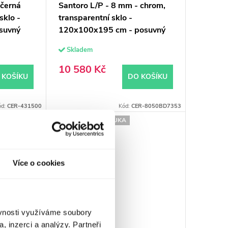
 černá
Santoro L/P - 8 mm - chrom,
sklo -
transparentní sklo -
suvný
120x100x195 cm - posuvný
Skladem
10 580 Kč
 KOŠÍKU
DO KOŠÍKU
ód:
CER-431500
Kód:
CER-8050BD7353
PRODLOUŽENÁ ZÁRUKA
Více o cookies
ěvnosti využíváme soubory
, inzerci a analýzy. Partneři