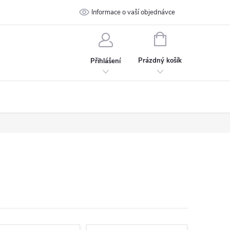
 podmínky
Ochrana osobních údajů
Informace o vaší objednávce
Kontakt
NÁKUPNÍ
KOŠÍK
Prázdný košík
Přihlášení