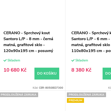
CERANO - Sprchový kout
CERANO - Sprchový 
Santoro L/P - 8 mm - černá
Santoro L/P - 6 mm -
matná, grafitové sklo -
matná, grafitové sklo
120x90x195 cm - posuvný
110x80x195 cm - po
Skladem
Skladem
10 680 Kč
8 380 Kč
DO KOŠÍKU
DO
Kód:
CER-8050BD7300
K
PRODLOUŽENÁ ZÁRUKA
PRODLOUŽENÁ ZÁRUKA
PREMIUM