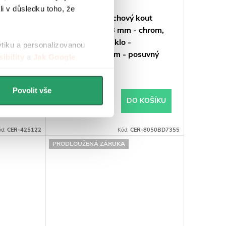
li v důsledku toho, že
kout
CERANO - Sprchový kout
 chrom,
Santoro L/P - 8 mm - chrom,
transparentní sklo -
ytiku a personalizovanou
suvný
120x80x195 cm - posuvný
ibility
a
Jak Google
Skladem
Povolit vše
10 080 Kč
 KOŠÍKU
DO KOŠÍKU
ód:
CER-425122
Kód:
CER-8050BD7355
PRODLOUŽENÁ ZÁRUKA