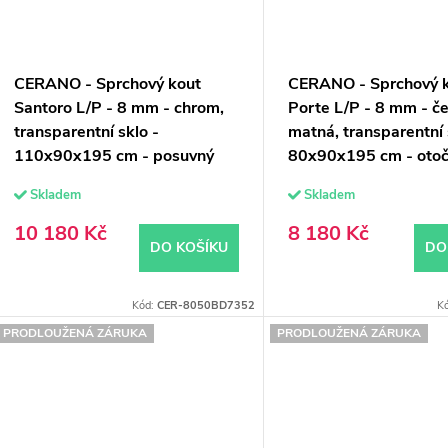
CERANO - Sprchový kout
CERANO - Sprchový 
Santoro L/P - 8 mm - chrom,
Porte L/P - 8 mm - č
transparentní sklo -
matná, transparentní 
110x90x195 cm - posuvný
80x90x195 cm - oto
Skladem
Skladem
10 180 Kč
8 180 Kč
DO KOŠÍKU
DO
Kód:
CER-8050BD7352
K
PRODLOUŽENÁ ZÁRUKA
PRODLOUŽENÁ ZÁRUKA