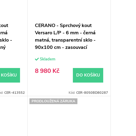
kout
CERANO - Sprchový kout
erná
Versaro L/P - 6 mm - černá
sklo -
matná, transparentní sklo -
čný
90x100 cm - zasouvací
Skladem
8 980 Kč
 KOŠÍKU
DO KOŠÍKU
ód:
CER-413552
Kód:
CER-8050BD80287
PRODLOUŽENÁ ZÁRUKA