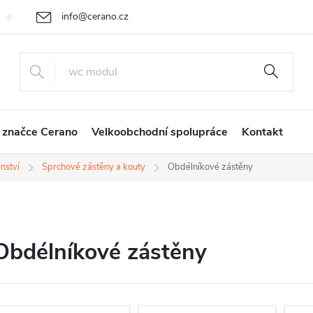
info@cerano.cz
Cenová nabídka na míru
Vrácení zboží a reklamace
Obchodní
+420 226 400 232
 značce Cerano
Velkoobchodní spolupráce
Kontakt
nství
Sprchové zástěny a kouty
Obdélníkové zástěny
Obdélníkové zástěny