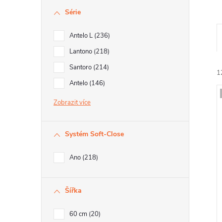
Série
Antelo L
236
Lantono
218
Santoro
214
1
Antelo
146
Zobrazit
í
Systém Soft-Close
i
Ano
218
r
Šířka
r
60 cm
20