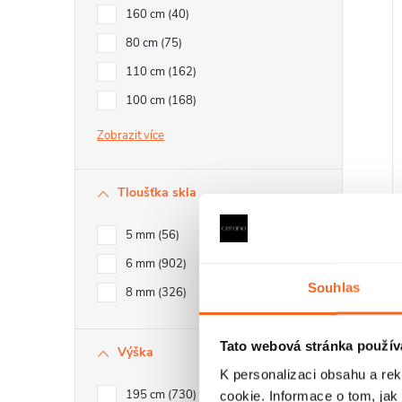
160 cm
40
80 cm
75
t
110 cm
162
100 cm
168
Zobrazit
t
Tloušťka skla
5 mm
56
6 mm
902
Souhlas
8 mm
326
Tato webová stránka použív
Výška
K personalizaci obsahu a re
195 cm
730
cookie. Informace o tom, jak