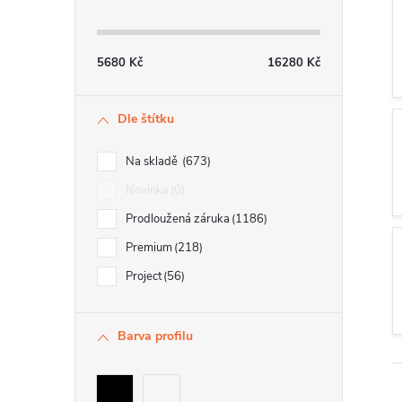
t
r
5680
Kč
16280
Kč
a
Dle štítku
n
n
Na skladě
673
í
Novinka
0
Prodloužená záruka
1186
p
Premium
218
a
Project
56
n
e
Barva profilu
l