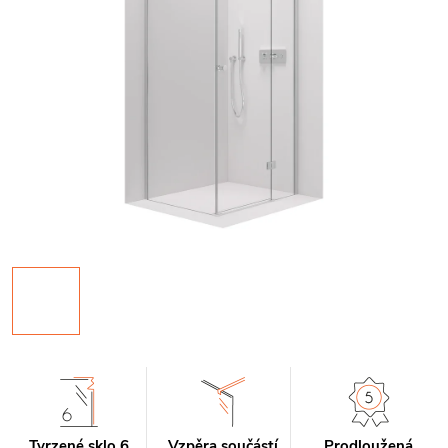
Tvrzené sklo 6
Vzpěra součástí
Prodloužená