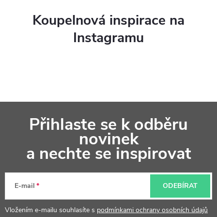
Koupelnová inspirace na
Instagramu
Z
Přihlaste se k odběru
á
novinek
p
a nechte se inspirovat
a
t
E-mail
ODEBÍRAT
í
Vložením e-mailu souhlasíte s
podmínkami ochrany osobních údajů