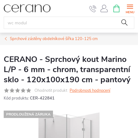
Přejít
NÁKUPNÍ
KOŠÍK
na
obsah
Sprchové zástěny obdelníkové šířka 120-125 cm
CERANO - Sprchový kout Marino
L/P - 6 mm - chrom, transparentní
sklo - 120x100x190 cm - pantový
Ohodnotit produkt
Podrobnosti hodnocení
Kód produktu:
CER-422841
PRODLOUŽENÁ ZÁRUKA