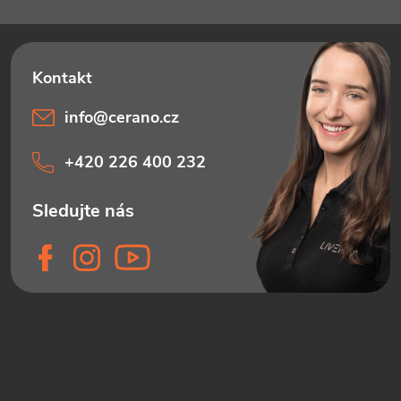
info
@
cerano.cz
+420 226 400 232