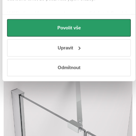
Udělíte-li souhlas, my a vybraní partneři (včetně Googlu)
můžeme používat cookies pro analytiku a
personalizovanou reklamu. Jak Google zpracovává
Povolit vše
osobní údaje najdete na stránkách
Business Data
Responsibility
a
Jak Google používá informace z webů
Upravit
a aplikací
.
Odmítnout