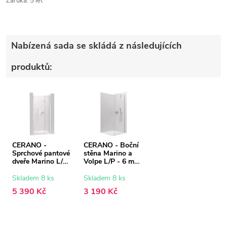
Záruka
:
5 let
Nabízená sada se skládá z následujících
produktů:
CERANO -
CERANO - Boční
Sprchové pantové
stěna Marino a
dveře Marino L/P
Volpe L/P - 6 mm
- 6 mm - chrom,
- chrom,
transparentní sklo
transparentní sklo
Skladem 8 ks
Skladem 8 ks
- 120x190 cm
- 100x190 cm
5 390 Kč
3 190 Kč