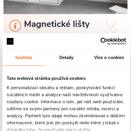
Magnetické lišty
Zavírání pomocí magnetických lišt
pevně drží
sprchové dveře a zabraňuje jejich samovolnému
otevírání. Lišty jsou umístěny na hraně dveří a rámu
Souhlas
Detaily
Více o cookies
nebo mezi dvěma skleněnými křídly, kde magnety
zajišťují jejich bezpečné přilnutí.
Tato webová stránka používá cookies
K personalizaci obsahu a reklam, poskytování funkcí
sociálních médií a analýze naší návštěvnosti využíváme
soubory cookie. Informace o tom, jak náš web používáte,
sdílíme se svými partnery pro sociální média, inzerci a
analýzy. Partneři tyto údaje mohou zkombinovat s dalšími
informacemi, které jste jim poskytli nebo které získali v
důsledku toho, že používáte jejich služby.