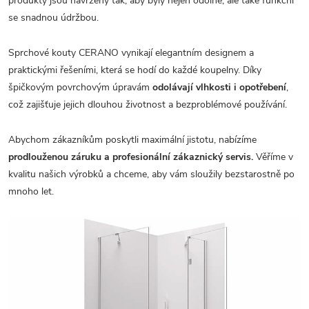
produkty jsou navrženy tak, aby byly nejen odolné, ale také funkční
se snadnou údržbou.
Sprchové kouty CERANO vynikají elegantním designem a
praktickými řešeními, která se hodí do každé koupelny. Díky
špičkovým povrchovým úpravám
odolávají vlhkosti i opotřebení
,
což zajišťuje jejich dlouhou životnost a bezproblémové používání.
Abychom zákazníkům poskytli maximální jistotu, nabízíme
prodlouženou záruku a profesionální zákaznický servis.
Věříme v
kvalitu našich výrobků a chceme, aby vám sloužily bezstarostně po
mnoho let.