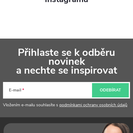
Z
Přihlaste se k odběru
á
novinek
p
a nechte se inspirovat
a
t
E-mail
ODEBÍRAT
í
Vložením e-mailu souhlasíte s
podmínkami ochrany osobních údajů