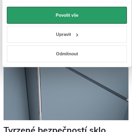
Udělíte-li souhlas, my a vybraní partneři (včetně Googlu)
můžeme používat cookies pro analytiku a
personalizovanou reklamu. Jak Google zpracovává
Povolit vše
osobní údaje najdete na stránkách
Business Data
Responsibility
a
Jak Google používá informace z webů
Upravit
a aplikací
.
Odmítnout
Tvrzené bezpečností sklo