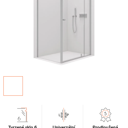
Tvrzené sklo 6
Univerzální
Prodloužená