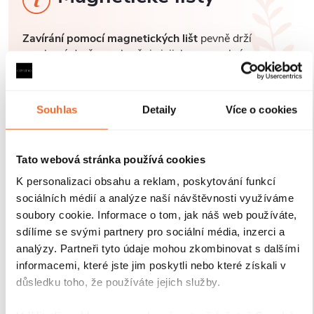
Zavírání pomocí magnetických lišt
pevně drží
sprchové dveře a zabraňuje jejich samovolnému
otevírání. Lišty jsou umístěny na hraně dveří a rámu
nebo mezi dvěma skleněnými křídly, kde magnety
zajišťují jejich bezpečné přilnutí.
Souhlas
Detaily
Více o cookies
Tato webová stránka používá cookies
K personalizaci obsahu a reklam, poskytování funkcí
sociálních médií a analýze naší návštěvnosti využíváme
soubory cookie. Informace o tom, jak náš web používáte,
sdílíme se svými partnery pro sociální média, inzerci a
analýzy. Partneři tyto údaje mohou zkombinovat s dalšími
informacemi, které jste jim poskytli nebo které získali v
důsledku toho, že používáte jejich služby.