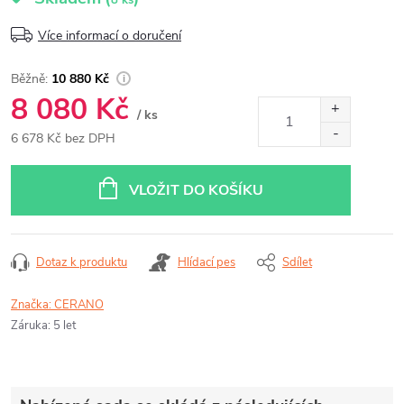
8 ks
Více informací o doručení
10 880 Kč
8 080 Kč
/ ks
6 678 Kč bez DPH
Měrná
cena:
VLOŽIT DO KOŠÍKU
Dotaz k produktu
Hlídací pes
Sdílet
Značka:
CERANO
Záruka
:
5 let