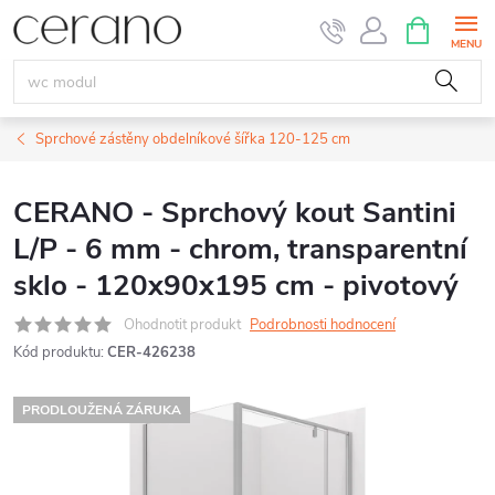
Přejít
NÁKUPNÍ
KOŠÍK
na
obsah
Sprchové zástěny obdelníkové šířka 120-125 cm
CERANO - Sprchový kout Santini
L/P - 6 mm - chrom, transparentní
sklo - 120x90x195 cm - pivotový
Ohodnotit produkt
Podrobnosti hodnocení
Kód produktu:
CER-426238
PRODLOUŽENÁ ZÁRUKA