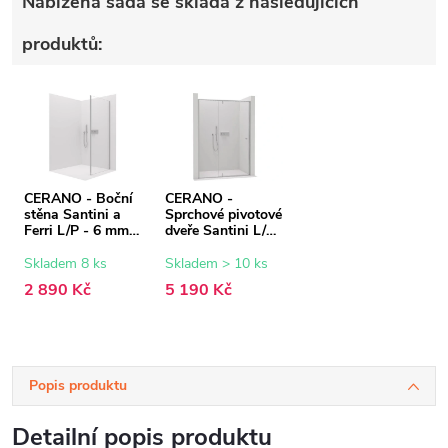
Nabízená sada se skládá z následujících
produktů:
CERANO - Boční
CERANO -
stěna Santini a
Sprchové pivotové
Ferri L/P - 6 mm -
dveře Santini L/P
chrom,
- 6 mm - chrom,
transparentní sklo
transparentní sklo
Skladem 8 ks
Skladem > 10 ks
- 90x195 cm
- 120x195 cm
2 890 Kč
5 190 Kč
Popis produktu
Detailní popis produktu