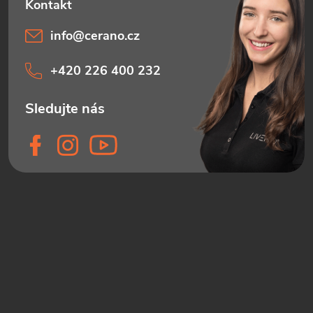
info
@
cerano.cz
+420 226 400 232