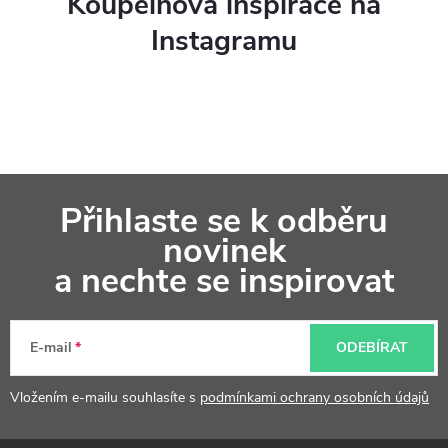
Koupelnová inspirace na
v
Instagramu
ý
p
i
s
Z
u
Přihlaste se k odběru
á
novinek
p
a nechte se inspirovat
a
t
E-mail
ODEBÍRAT
í
Vložením e-mailu souhlasíte s
podmínkami ochrany osobních údajů