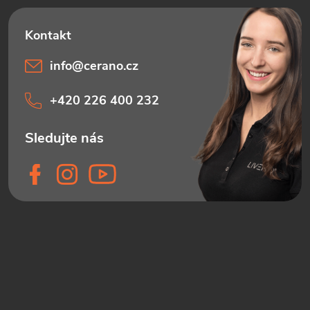
info
@
cerano.cz
+420 226 400 232