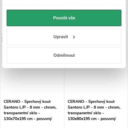
Udělíte-li souhlas, my a vybraní partneři (včetně Googlu)
11 380 Kč
10 980 Kč
můžeme používat cookies pro analytiku a
personalizovanou reklamu. Jak Google zpracovává
Povolit vše
DO KOŠÍKU
DO KOŠÍKU
osobní údaje najdete na stránkách
Business Data
Responsibility
a
Jak Google používá informace z
Upravit
webů a aplikací
.
PRODLOUŽENÁ ZÁRUKA
PRODLOUŽENÁ ZÁRUKA
Odmítnout
CERANO - Sprchový kout
CERANO - Sprchový kout
Santoro L/P - 8 mm - chrom,
Santoro L/P - 8 mm - chrom,
transparentní sklo -
transparentní sklo -
130x70x195 cm - posuvný
130x80x195 cm - posuvný