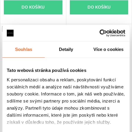
DO KOŠÍKU
DO KOŠÍKU
PRODLOUŽENÁ ZÁRUKA
PRODLOUŽENÁ ZÁRUKA
Souhlas
Detaily
Více o cookies
Tato webová stránka používá cookies
K personalizaci obsahu a reklam, poskytování funkcí
sociálních médií a analýze naší návštěvnosti využíváme
CERANO - Sprchový kout
CERANO - Sprchový kout
soubory cookie. Informace o tom, jak náš web používáte,
Santoro L/P - 8 mm - černá
Santoro L/P - 8 mm - černá
sdílíme se svými partnery pro sociální média, inzerci a
matná, grafitové sklo -
matná, grafitové sklo -
analýzy. Partneři tyto údaje mohou zkombinovat s
130x100x195 cm - posuvný
130x90x195 cm - posuvný
dalšími informacemi, které jste jim poskytli nebo které
získali v důsledku toho, že používáte jejich služby.
Skladem
Skladem