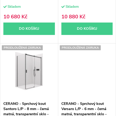
d
u
Skladem
Skladem
u
k
10 680 Kč
10 880 Kč
k
t
DO KOŠÍKU
DO KOŠÍKU
t
ů
ů
PRODLOUŽENÁ ZÁRUKA
PRODLOUŽENÁ ZÁRUKA
CERANO - Sprchový kout
CERANO - Sprchový kout
Santoro L/P - 8 mm - černá
Versaro L/P - 6 mm - černá
matná, transparentní sklo -
matná, transparentní sklo -