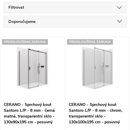
Filtrovat
Ř
Doporučujeme
a
Nejlevnější
V
z
PRODLOUŽENÁ ZÁRUKA
PRODLOUŽENÁ ZÁRUKA
Nejdražší
ý
e
Nejprodávanější
p
n
Abecedně
i
í
s
p
p
r
CERANO - Sprchový kout
CERANO - Sprchový kout
r
o
Santoro L/P - 8 mm - černá
Santoro L/P - 8 mm - chrom,
matná, transparentní sklo -
transparentní sklo -
o
d
130x90x195 cm - posuvný
130x100x195 cm - posuvný