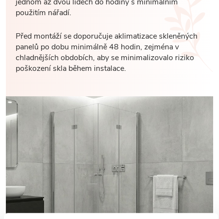
jednom až dvou lidech do hodiny s minimálním
použitím nářadí.
Před montáží se doporučuje aklimatizace skleněných
panelů po dobu minimálně 48 hodin, zejména v
chladnějších obdobích, aby se minimalizovalo riziko
poškození skla během instalace.