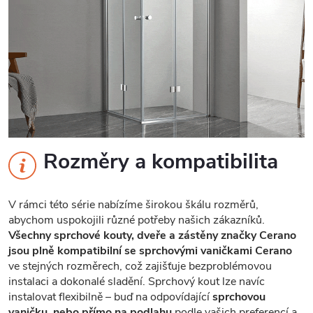
Rozměry a kompatibilita
V rámci této série nabízíme širokou škálu rozměrů,
abychom uspokojili různé potřeby našich zákazníků.
Všechny sprchové kouty, dveře a zástěny značky Cerano
jsou plně kompatibilní se sprchovými vaničkami Cerano
ve stejných rozměrech, což zajišťuje bezproblémovou
instalaci a dokonalé sladění. Sprchový kout lze navíc
instalovat flexibilně – buď na odpovídající
sprchovou
vaničku, nebo přímo na podlahu
podle vašich preferencí a