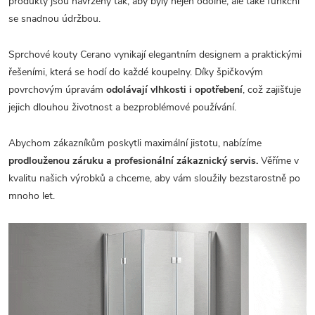
produkty jsou navrženy tak, aby byly nejen odolné, ale také funkční
se snadnou údržbou.
Sprchové kouty Cerano vynikají elegantním designem a praktickými
řešeními, která se hodí do každé koupelny. Díky špičkovým
povrchovým úpravám
odolávají vlhkosti i opotřebení
, což zajišťuje
jejich dlouhou životnost a bezproblémové používání.
Abychom zákazníkům poskytli maximální jistotu, nabízíme
prodlouženou záruku a profesionální zákaznický servis.
Věříme v
kvalitu našich výrobků a chceme, aby vám sloužily bezstarostně po
mnoho let.