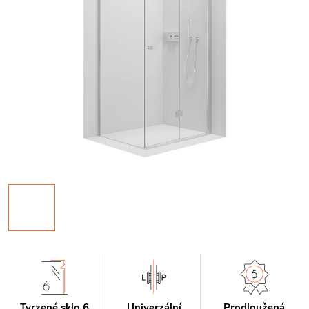
Tvrzené sklo 6
Univerzální
Prodloužená