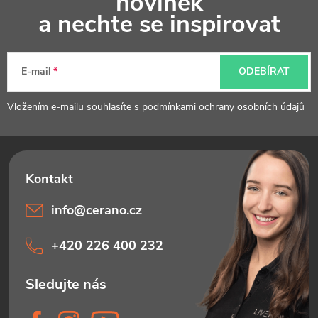
novinek
p
a nechte se inspirovat
a
t
E-mail
ODEBÍRAT
í
Vložením e-mailu souhlasíte s
podmínkami ochrany osobních údajů
info
@
cerano.cz
+420 226 400 232