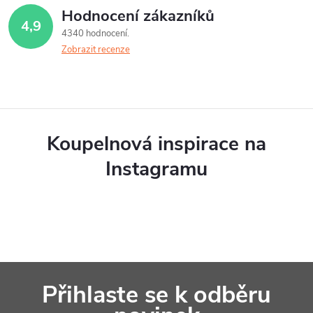
Hodnocení zákazníků
4,9
4340 hodnocení
Zobrazit recenze
Koupelnová inspirace na
Instagramu
Z
Přihlaste se k odběru
á