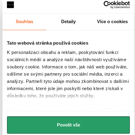
Souhlas
Detaily
Více o cookies
Magnetické lišty
Tato webová stránka používá cookies
Zavírání pomocí magnetických lišt
pevně drží
K personalizaci obsahu a reklam, poskytování funkcí
sprchové dveře a zabraňuje jejich samovolnému
sociálních médií a analýze naší návštěvnosti využíváme
otevírání. Lišty jsou umístěny na hraně dveří a rámu
soubory cookie. Informace o tom, jak náš web používáte,
nebo mezi dvěma skleněnými křídly, kde magnety
sdílíme se svými partnery pro sociální média, inzerci a
zajišťují jejich bezpečné přilnutí.
analýzy. Partneři tyto údaje mohou zkombinovat s dalšími
informacemi, které jste jim poskytli nebo které získali v
důsledku toho, že používáte jejich služby.
Udělíte-li souhlas, my a vybraní partneři (včetně Googlu)
můžeme používat cookies pro analytiku a
personalizovanou reklamu. Jak Google zpracovává
Povolit vše
osobní údaje najdete na stránkách
Business Data