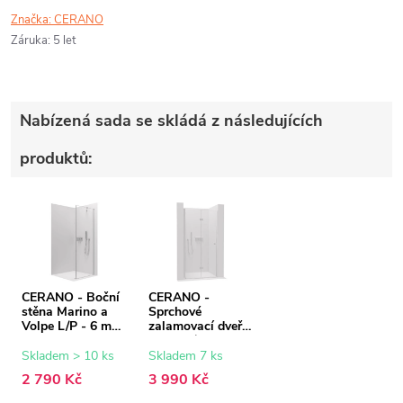
Značka:
CERANO
Záruka
:
5 let
Nabízená sada se skládá z následujících
produktů:
CERANO - Boční
CERANO -
stěna Marino a
Sprchové
Volpe L/P - 6 mm
zalamovací dveře
- chrom,
Volpe L/P - 6 mm
transparentní sklo
- chrom,
Skladem > 10 ks
Skladem 7 ks
- 80x190 cm
transparentní sklo
2 790 Kč
3 990 Kč
- 60x190 cm