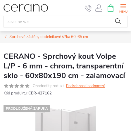
Přejít
NÁKUPNÍ
KOŠÍK
na
obsah
Sprchové zástěny obdelníkové šířka 60-65 cm
CERANO - Sprchový kout Volpe
L/P - 6 mm - chrom, transparentní
sklo - 60x80x190 cm - zalamovací
Ohodnotit produkt
Podrobnosti hodnocení
Kód produktu:
CER-427162
PRODLOUŽENÁ ZÁRUKA