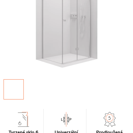
Tvrzené sklo 6
Univerzální
Prodloužená