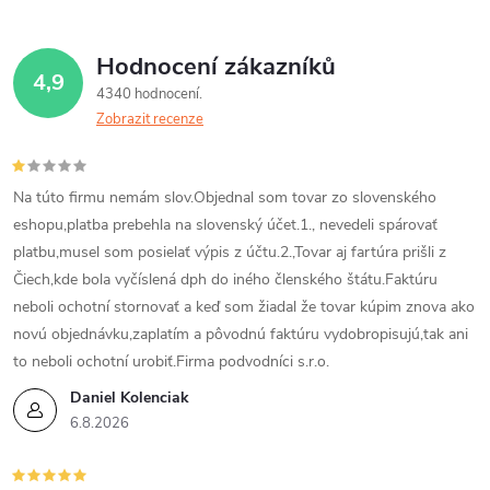
Hodnocení zákazníků
4,9
4340 hodnocení
Zobrazit recenze
Na túto firmu nemám slov.Objednal som tovar zo slovenského
eshopu,platba prebehla na slovenský účet.1., nevedeli spárovať
platbu,musel som posielať výpis z účtu.2.,Tovar aj fartúra prišli z
Čiech,kde bola vyčíslená dph do iného členského štátu.Faktúru
neboli ochotní stornovať a keď som žiadal že tovar kúpim znova ako
novú objednávku,zaplatím a pôvodnú faktúru vydobropisujú,tak ani
to neboli ochotní urobiť.Firma podvodníci s.r.o.
Daniel Kolenciak
6.8.2026