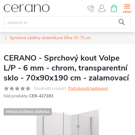
Přejít
NÁKUPNÍ
KOŠÍK
na
obsah
Sprchové zástěny obdelníkové šířka 70-75 cm
CERANO - Sprchový kout Volpe
L/P - 6 mm - chrom, transparentní
sklo - 70x90x190 cm - zalamovací
Ohodnotit produkt
Podrobnosti hodnocení
Kód produktu:
CER-427183
PRODLOUŽENÁ ZÁRUKA