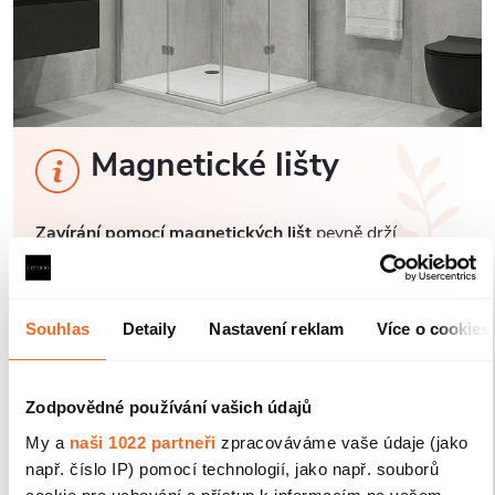
Magnetické lišty
Zavírání pomocí magnetických lišt
pevně drží
sprchové dveře a zabraňuje jejich samovolnému
otevírání. Lišty jsou umístěny na hraně dveří a rámu
nebo mezi dvěma skleněnými křídly, kde magnety
zajišťují jejich bezpečné přilnutí.
Souhlas
Detaily
Nastavení reklam
Více o cookies
Zodpovědné používání vašich údajů
My a
naši 1022 partneři
zpracováváme vaše údaje (jako
např. číslo IP) pomocí technologií, jako např. souborů
cookie pro uchování a přístup k informacím na vašem