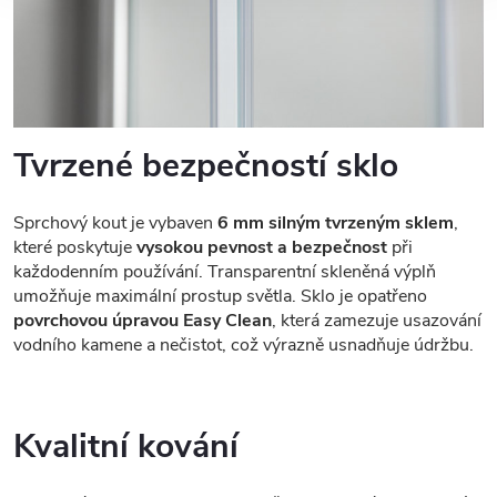
sdílíme se svými partnery pro sociální média, inzerci a
analýzy. Partneři tyto údaje mohou zkombinovat s dalšími
informacemi, které jste jim poskytli nebo které získali v
důsledku toho, že používáte jejich služby.
Udělíte-li souhlas, my a vybraní partneři (včetně Googlu)
Tvrzené bezpečností sklo
můžeme používat cookies pro analytiku a
personalizovanou reklamu. Jak Google zpracovává
Sprchový kout je vybaven
6 mm silným tvrzeným sklem
,
osobní údaje najdete na stránkách
Business Data
které poskytuje
vysokou pevnost a bezpečnost
při
Responsibility
a
Jak Google používá informace z webů
každodenním používání. Transparentní skleněná výplň
a aplikací
.
umožňuje maximální prostup světla. Sklo je opatřeno
povrchovou úpravou Easy Clean
, která zamezuje usazování
vodního kamene a nečistot, což výrazně usnadňuje údržbu.
Kvalitní kování