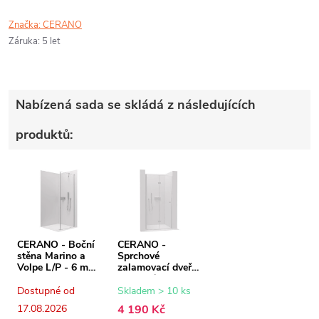
Značka:
CERANO
Záruka
:
5 let
Nabízená sada se skládá z následujících
produktů:
CERANO - Boční
CERANO -
stěna Marino a
Sprchové
Volpe L/P - 6 mm
zalamovací dveře
- chrom,
Volpe L/P - 6 mm
transparentní sklo
- chrom,
Dostupné od
Skladem > 10 ks
- 90x190 cm
transparentní sklo
17.08.2026
4 190 Kč
- 70x190 cm