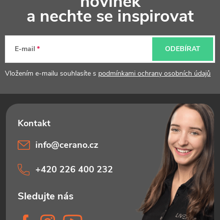
novinek
p
a nechte se inspirovat
a
t
E-mail
ODEBÍRAT
í
Vložením e-mailu souhlasíte s
podmínkami ochrany osobních údajů
info
@
cerano.cz
+420 226 400 232