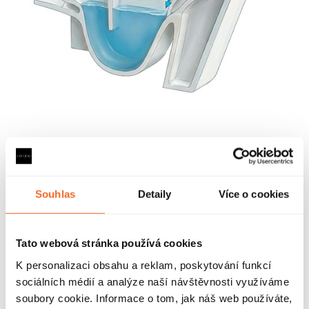
Co je to Rimless
Tento inovativní bezokrajový (Rimless) systém
Souhlas
Detaily
Více o cookies
splachování představuje konstrukční řešení keramické
WC mísy, které zcela eliminuje tradiční splachovací okraj.
Tím se zásadně mění průběh proudění vody, způsob údržby
Tato webová stránka používá cookies
i hygienické vlastnosti toalety.
K personalizaci obsahu a reklam, poskytování funkcí
Díky chybějícímu okraji proudí voda rovnoměrně po celém
sociálních médií a analýze naší návštěvnosti využíváme
vnitřním povrchu mísy a zanechává jej dokonale čistý – bez
soubory cookie. Informace o tom, jak náš web používáte,