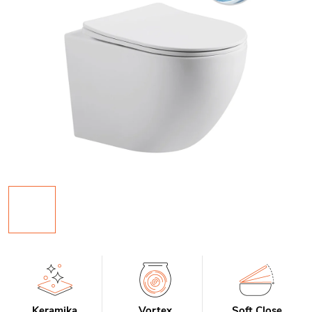
Keramika
Vortex
Soft Close