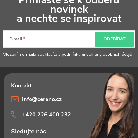
Přihlaste se k odběru
á
novinek
p
a nechte se inspirovat
a
t
E-mail
ODEBÍRAT
í
Vložením e-mailu souhlasíte s
podmínkami ochrany osobních údajů
info
@
cerano.cz
+420 226 400 232