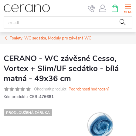
Přejít
NÁKUPNÍ
KOŠÍK
na
obsah
Toalety, WC sedátka, Moduly pro závěsná WC
CERANO - WC závěsné Cesso,
Vortex + Slim/UF sedátko - bílá
matná - 49x36 cm
Ohodnotit produkt
Podrobnosti hodnocení
Kód produktu:
CER-476681
PRODLOUŽENÁ ZÁRUKA