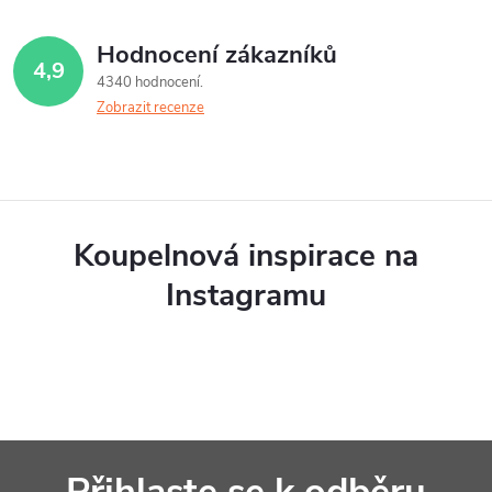
Hodnocení zákazníků
4,9
4340 hodnocení
Zobrazit recenze
Koupelnová inspirace na
Instagramu
Z