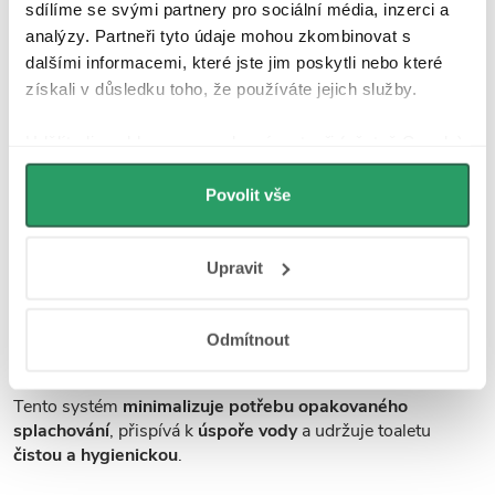
záhybů a míst, kam se běžně nedostane ani kartáč.
Tato
sdílíme se svými partnery pro sociální média, inzerci a
technologie posouvá hygienu i komfort na vyšší úroveň a
analýzy. Partneři tyto údaje mohou zkombinovat s
mění způsob, jakým vnímáte čistotu a péči o vaši toaletu.
dalšími informacemi, které jste jim poskytli nebo které
získali v důsledku toho, že používáte jejich služby.
Co je to Vortex?
Udělíte-li souhlas, my a vybraní partneři (včetně Googlu)
můžeme používat cookies pro analytiku a
personalizovanou reklamu. Jak Google zpracovává
Povolit vše
Vortex splachování (vířivé splachování)
je moderní
osobní údaje najdete na stránkách
Business Data
technologie, která zajišťuje
efektivní a tiché spláchnutí
Responsibility
a
Jak Google používá informace z
WC.
Upravit
webů a aplikací
.
Voda se při splachování pohybuje
ve vířivém pohybu po
celém obvodu mísy
, což zvyšuje účinnost splachování a
Odmítnout
zajišťuje
důkladnější oplachování povrchu mísy
.
Tento systém
minimalizuje potřebu opakovaného
splachování
, přispívá k
úspoře vody
a udržuje toaletu
čistou a hygienickou
.