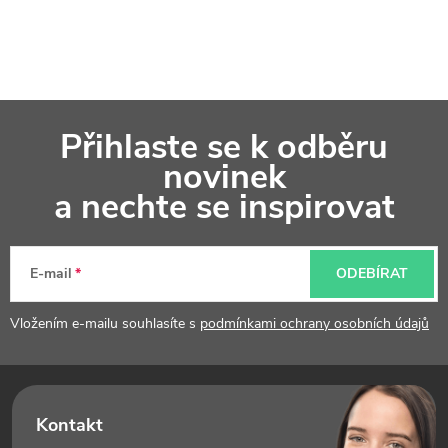
k
y
v
Z
ý
Přihlaste se k odběru
á
p
novinek
p
a nechte se inspirovat
i
a
s
t
u
E-mail
ODEBÍRAT
í
Vložením e-mailu souhlasíte s
podmínkami ochrany osobních údajů