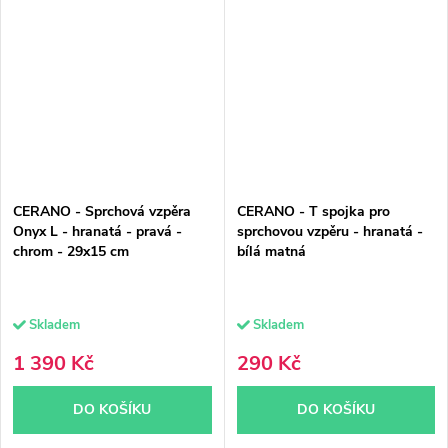
CERANO - Sprchová vzpěra
CERANO - T spojka pro
Onyx L - hranatá - pravá -
sprchovou vzpěru - hranatá -
chrom - 29x15 cm
bílá matná
Skladem
Skladem
1 390 Kč
290 Kč
DO KOŠÍKU
DO KOŠÍKU