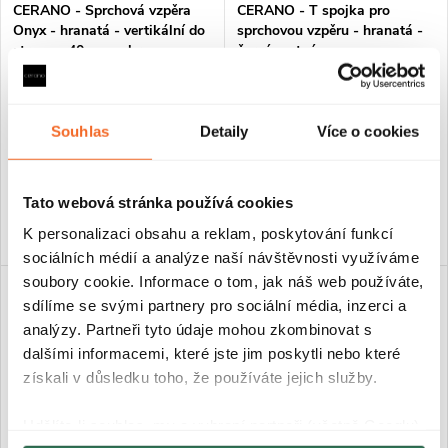
CERANO - Sprchová vzpěra
CERANO - T spojka pro
Onyx - hranatá - vertikální do
sprchovou vzpěru - hranatá -
stropu - 40 cm - chrom
černá matná
Skladem
Skladem
Souhlas
Detaily
Více o cookies
690 Kč
290 Kč
Tato webová stránka používá cookies
DO KOŠÍKU
DO KOŠÍKU
K personalizaci obsahu a reklam, poskytování funkcí
sociálních médií a analýze naší návštěvnosti využíváme
soubory cookie. Informace o tom, jak náš web používáte,
sdílíme se svými partnery pro sociální média, inzerci a
analýzy. Partneři tyto údaje mohou zkombinovat s
dalšími informacemi, které jste jim poskytli nebo které
získali v důsledku toho, že používáte jejich služby.
Udělíte-li souhlas, my a vybraní partneři (včetně Googlu)