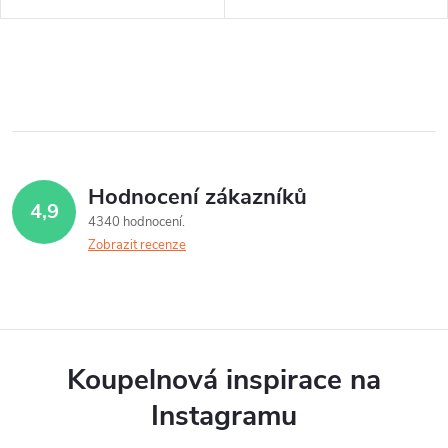
O
v
l
á
Hodnocení zákazníků
4,9
d
4340 hodnocení
Zobrazit recenze
a
c
í
p
Koupelnová inspirace na
r
Instagramu
v