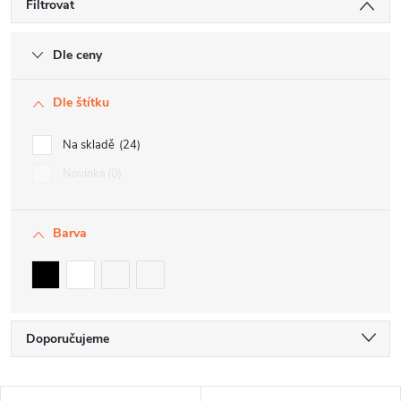
Filtrovat
Dle ceny
Dle štítku
Na skladě
24
Novinka
0
Barva
Ř
Doporučujeme
a
Nejlevnější