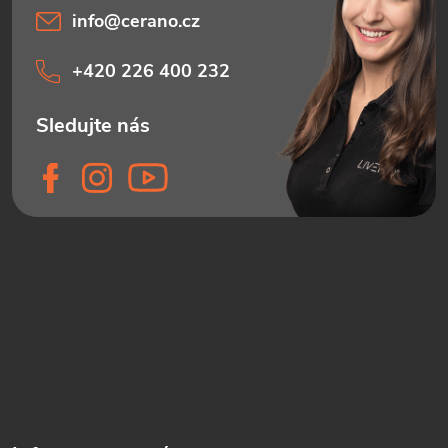
info
@
cerano.cz
+420 226 400 232