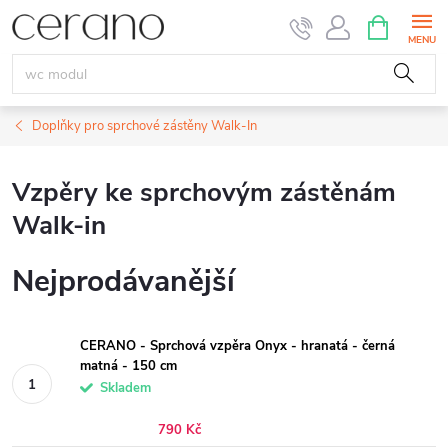
Přejít
NÁKUPNÍ
KOŠÍK
na
obsah
Doplňky pro sprchové zástěny Walk-In
Vzpěry ke sprchovým zástěnám
Walk-in
Nejprodávanější
CERANO - Sprchová vzpěra Onyx - hranatá - černá
matná - 150 cm
Skladem
790 Kč