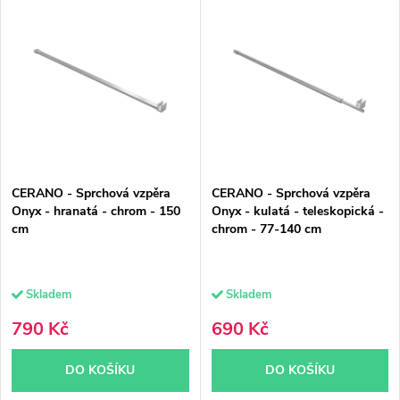
V
z
Nejdražší
ý
e
Nejprodávanější
p
n
Abecedně
i
í
s
p
p
r
CERANO - Sprchová vzpěra
CERANO - Sprchová vzpěra
r
o
Onyx - hranatá - chrom - 150
Onyx - kulatá - teleskopická -
cm
chrom - 77-140 cm
o
d
d
u
Skladem
Skladem
u
k
790 Kč
690 Kč
k
t
DO KOŠÍKU
DO KOŠÍKU
t
ů