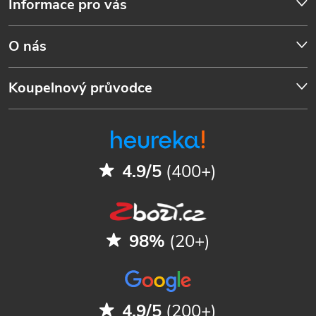
Informace pro vás
O nás
Koupelnový průvodce
4.9/5
(400+)
98%
(20+)
4.9/5
(200+)