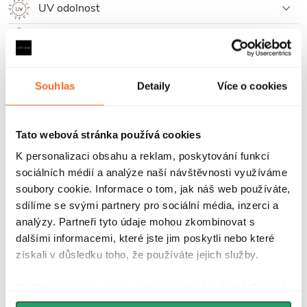
UV odolnost
Prodloužená záruka 5 let
Souhlas
Detaily
Více o cookies
Tato webová stránka používá cookies
K personalizaci obsahu a reklam, poskytování funkcí
Co je to Rimless
sociálních médií a analýze naší návštěvnosti využíváme
soubory cookie. Informace o tom, jak náš web používáte,
sdílíme se svými partnery pro sociální média, inzerci a
Tento inovativní bezokrajový (Rimless) systém splachování
analýzy. Partneři tyto údaje mohou zkombinovat s
představuje konstrukční řešení keramické WC mísy, které
dalšími informacemi, které jste jim poskytli nebo které
zcela eliminuje tradiční splachovací okraj.
Tím se zásadně
získali v důsledku toho, že používáte jejich služby.
mění průběh proudění vody, způsob údržby i hygienické
vlastnosti toalety.
Udělíte-li souhlas, my a vybraní partneři (včetně Googlu)
můžeme používat cookies pro analytiku a