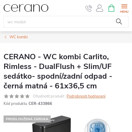
Přejít
NÁKUPNÍ
KOŠÍK
na
obsah
WC kombi
CERANO - WC kombi Carlito,
Rimless - DualFlush + Slim/UF
sedátko- spodní/zadní odpad -
černá matná - 61x36,5 cm
Ohodnotit produkt
Podrobnosti hodnocení
Kód produktu:
CER-433866
PRODLOUŽENÁ ZÁRUKA