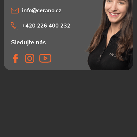
info
@
cerano.cz
+420 226 400 232