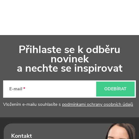
Z
Přihlaste se k odběru
á
novinek
p
a nechte se inspirovat
a
t
E-mail
ODEBÍRAT
í
Vložením e-mailu souhlasíte s
podmínkami ochrany osobních údajů