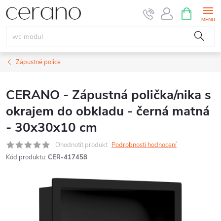
Přejít
NÁKUPNÍ
KOŠÍK
na
obsah
Zápustné police
CERANO - Zápustná polička/nika s
okrajem do obkladu - černá matná
- 30x30x10 cm
Ohodnotit produkt
Podrobnosti hodnocení
Kód produktu:
CER-417458