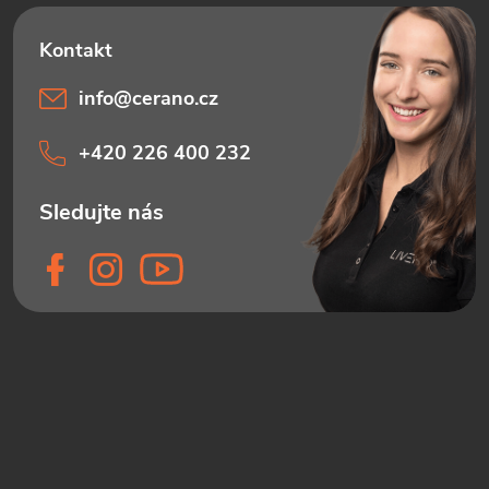
info
@
cerano.cz
+420 226 400 232