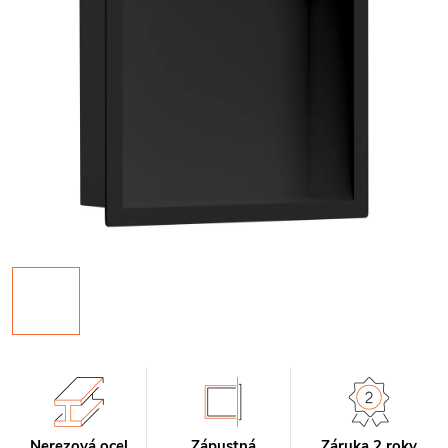
Nerezová ocel
Zápustná
Záruka 2 roky