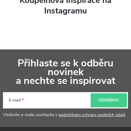
Koupelnová inspirace na
Instagramu
Z
Přihlaste se k odběru
á
novinek
p
a nechte se inspirovat
a
t
E-mail
ODEBÍRAT
í
Vložením e-mailu souhlasíte s
podmínkami ochrany osobních údajů