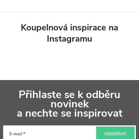
c
í
p
Koupelnová inspirace na
r
Instagramu
v
k
y
v
Z
ý
Přihlaste se k odběru
á
p
novinek
p
a nechte se inspirovat
i
a
s
t
u
E-mail
ODEBÍRAT