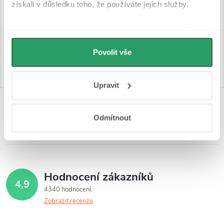
získali v důsledku toho, že používáte jejich služby.
Skladem
Skladem
Udělíte-li souhlas, my a vybraní partneři (včetně Googlu)
990 Kč
1 190 Kč
můžeme používat cookies pro analytiku a
personalizovanou reklamu. Jak Google zpracovává
Povolit vše
DO KOŠÍKU
DO KOŠÍKU
osobní údaje najdete na stránkách
Business Data
Responsibility
a
Jak Google používá informace z
Upravit
webů a aplikací
.
O
Odmítnout
v
l
á
Hodnocení zákazníků
4,9
d
4340 hodnocení
Zobrazit recenze
a