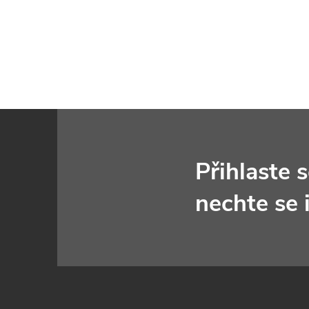
Z
á
Přihlaste 
p
nechte se 
a
t
í