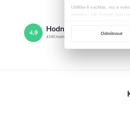
Udělíte-li souhlas, my a vyb
reklamu. Jak Google zpracov
používá informace z webů a
Hodnocení zákazníků
4,9
Odmítnout
4340 hodnocení
Zobrazit recenze