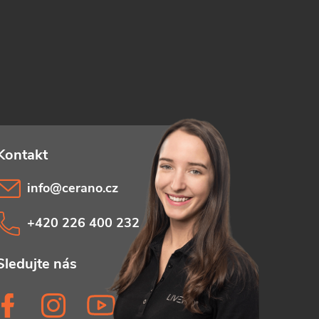
info
@
cerano.cz
+420 226 400 232