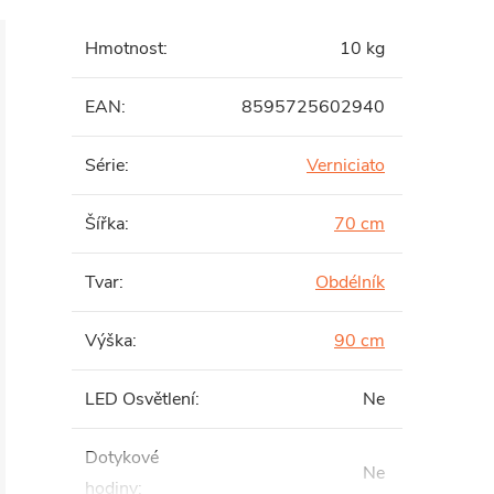
Hmotnost
:
10 kg
EAN
:
8595725602940
Série
:
Verniciato
Šířka
:
70 cm
Tvar
:
Obdélník
Výška
:
90 cm
LED Osvětlení
:
Ne
Dotykové
Ne
hodiny
: