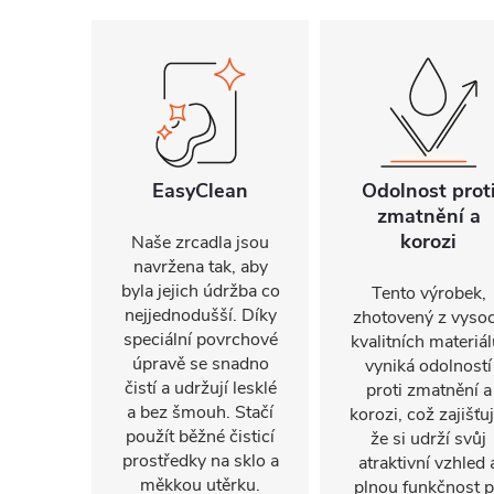
EasyClean
Odolnost prot
zmatnění a
korozi
Naše zrcadla jsou
navržena tak, aby
byla jejich údržba co
Tento výrobek,
nejjednodušší. Díky
zhotovený z vyso
speciální povrchové
kvalitních materiál
úpravě se snadno
vyniká odolností
čistí a udržují lesklé
proti zmatnění a
a bez šmouh. Stačí
korozi, což zajišťuj
použít běžné čisticí
že si udrží svůj
prostředky na sklo a
atraktivní vzhled 
měkkou utěrku.
plnou funkčnost 