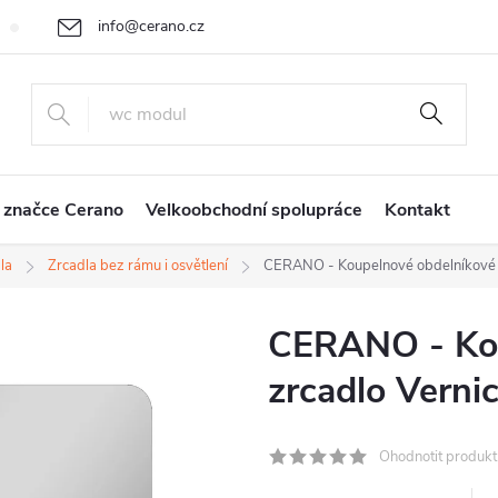
info@cerano.cz
Cenová nabídka na míru
Vrácení zboží a reklamace
Obchodní
+420 226 400 232
 značce Cerano
Velkoobchodní spolupráce
Kontakt
la
Zrcadla bez rámu i osvětlení
CERANO - Koupelnové obdelníkové z
CERANO - Kou
zrcadlo Verni
Ohodnotit produkt