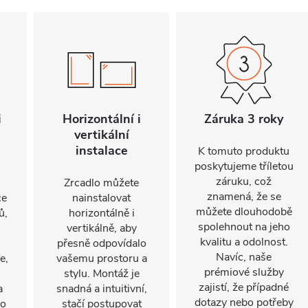
i
Horizontální i
Záruka 3 roky
vertikální
instalace
K tomuto produktu
poskytujeme tříletou
záruku, což
Zrcadlo můžete
znamená, že se
ce
nainstalovat
můžete dlouhodobě
ů,
horizontálně i
spolehnout na jeho
vertikálně, aby
kvalitu a odolnost.
přesně odpovídalo
Navíc, naše
e,
vašemu prostoru a
prémiové služby
stylu. Montáž je
zajistí, že případné
a
snadná a intuitivní,
dotazy nebo potřeby
po
stačí postupovat