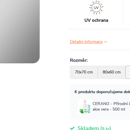
UV ochrana
Detailní informace
Skladem
(
)
8 ks