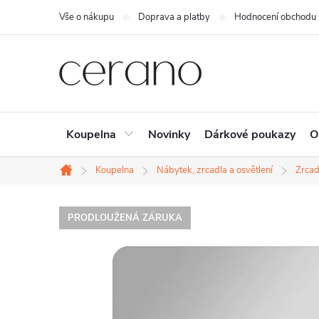
Přejít
Vše o nákupu
Doprava a platby
Hodnocení obchodu
na
obsah
Koupelna
Novinky
Dárkové poukazy
O
Koupelna
Nábytek, zrcadla a osvětlení
Zrcad
Domů
PRODLOUŽENÁ ZÁRUKA