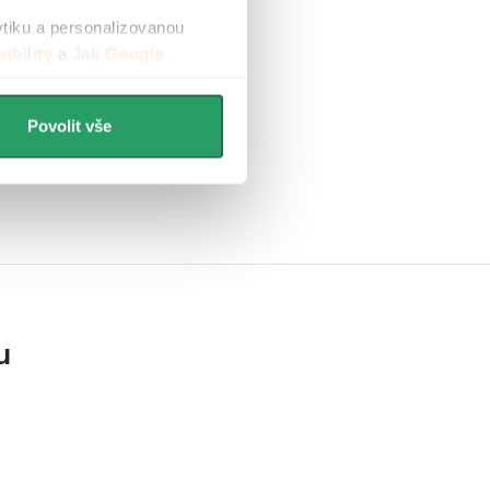
ytiku a personalizovanou
ibility
a
Jak Google
Povolit vše
u