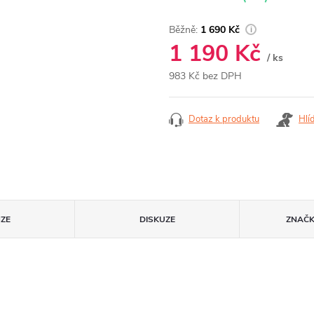
1 690 Kč
1 190 Kč
/ ks
983 Kč bez DPH
Měrná
cena:
Dotaz k produktu
Hlí
ZE
DISKUZE
ZNAČ