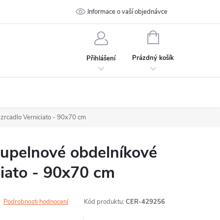
 podmínky
Ochrana osobních údajů
Informace o vaší objednávce
Kontakt
NÁKUPNÍ
KOŠÍK
Prázdný košík
Přihlášení
rcadlo Verniciato - 90x70 cm
pelnové obdelníkové
ciato - 90x70 cm
Podrobnosti hodnocení
Kód produktu:
CER-429256