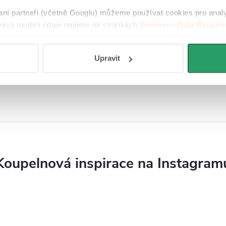
raní partneři (včetně Googlu) můžeme používat cookies pro anal
ává osobní údaje najdete na stránkách
Business Data Respons
 aplikací
.
Upravit
Koupelnová inspirace na Instagram