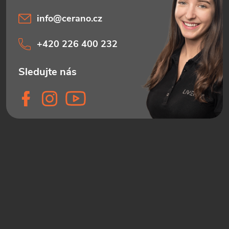
info
@
cerano.cz
+420 226 400 232