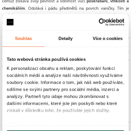
čemuž získává svoji pevnost a odolnost vůči
poškrábání, vlhkosti a
chemikáliím
. Odolává i pádu předmětů na povrch vaničky. Tím je
zajištěna dlouhá životnost. P
ovrch je velmi snadný na údržbu a k
čištění vám postačí běžné čistící prostředky a měkká houbička.
Nepropouští vodu a jiné tekutiny, které se nedostávají do povrchu
vaničky, kde by mohlo docházet k výskytu mikroorganismů, plísní a
Souhlas
Detaily
Více o cookies
usazování nečistot. Povrch je velmi odolný vůči změnám teploty,
tudíž vám vanička bude sloužit po dobu mnoha let bez nutnosti
Tato webová stránka používá cookies
výměny.
Povrch je protiskluzový, což je jedním z nejdůležitějších
faktorů při výběru vaniček.
K personalizaci obsahu a reklam, poskytování funkcí
sociálních médií a analýze naší návštěvnosti využíváme
Možnosti instalace:
soubory cookie. Informace o tom, jak náš web používáte,
sdílíme se svými partnery pro sociální média, inzerci a
analýzy. Partneři tyto údaje mohou zkombinovat s
pozice:
pravá i levá
dalšími informacemi, které jste jim poskytli nebo které
usazení na podlahu:
položení přímo na zem a sifon zapustit do
získali v důsledku toho, že používáte jejich služby.
podlahy + fixace pomocí silikonu přímo na podlahu
zapuštění do podlahy:
zapuštění vaničky a sifonu do podlahy v
Udělíte-li souhlas, my a vybraní partneři (včetně Googlu)
úrovni podlahy + fixace pomocí silikonu přímo na