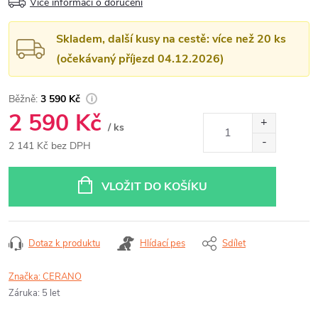
Více informací o doručení
Skladem, další kusy na cestě: více než 20 ks
(očekávaný příjezd 04.12.2026)
3 590 Kč
2 590 Kč
/ ks
2 141 Kč bez DPH
Měrná
cena:
VLOŽIT DO KOŠÍKU
Dotaz k produktu
Hlídací pes
Sdílet
Značka:
CERANO
Záruka
:
5 let