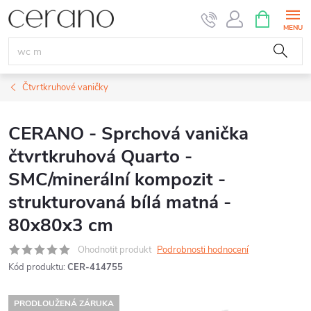
Přejít
NÁKUPNÍ
KOŠÍK
na
obsah
Čtvrtkruhové vaničky
CERANO - Sprchová vanička
čtvrtkruhová Quarto -
SMC/minerální kompozit -
strukturovaná bílá matná -
80x80x3 cm
Ohodnotit produkt
Podrobnosti hodnocení
Kód produktu:
CER-414755
PRODLOUŽENÁ ZÁRUKA