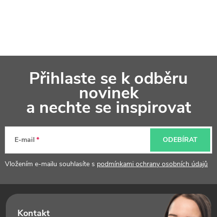
Z
Přihlaste se k odběru
á
novinek
p
a nechte se inspirovat
a
t
E-mail
ODEBÍRAT
í
Vložením e-mailu souhlasíte s
podmínkami ochrany osobních údajů