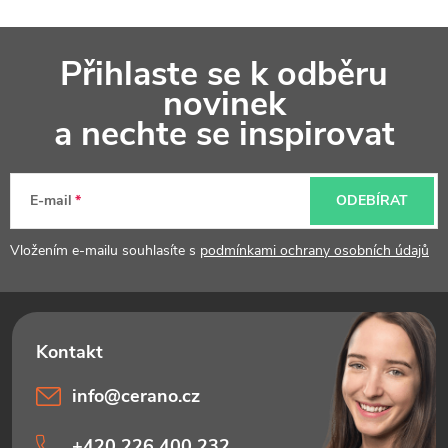
Z
Přihlaste se k odběru
á
novinek
p
a nechte se inspirovat
a
t
E-mail
ODEBÍRAT
í
Vložením e-mailu souhlasíte s
podmínkami ochrany osobních údajů
info
@
cerano.cz
+420 226 400 232