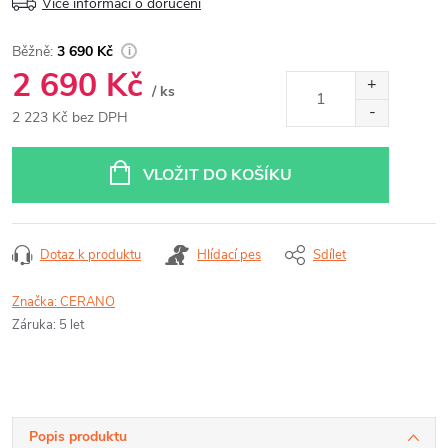
Více informací o doručení
3 690 Kč
2 690 Kč
/ ks
2 223 Kč bez DPH
Měrná
cena:
VLOŽIT DO KOŠÍKU
Dotaz k produktu
Hlídací pes
Sdílet
Značka:
CERANO
Záruka
:
5 let
Popis produktu