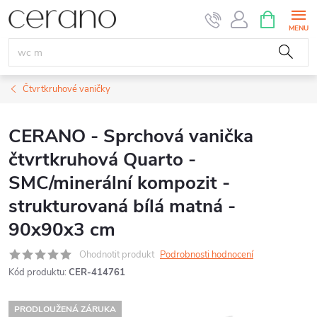
Přejít
NÁKUPNÍ
KOŠÍK
na
obsah
Čtvrtkruhové vaničky
CERANO - Sprchová vanička
čtvrtkruhová Quarto -
SMC/minerální kompozit -
strukturovaná bílá matná -
90x90x3 cm
Ohodnotit produkt
Podrobnosti hodnocení
Kód produktu:
CER-414761
PRODLOUŽENÁ ZÁRUKA