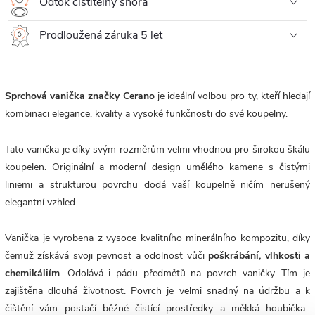
Odtok čistitelný shora
Prodloužená záruka 5 let
Sprchová vanička značky Cerano
je ideální volbou pro ty, kteří hledají
kombinaci elegance, kvality a vysoké funkčnosti do své koupelny.
Tato vanička je díky svým rozměrům velmi vhodnou pro širokou škálu
koupelen. Originální a moderní design umělého kamene s čistými
liniemi a strukturou povrchu dodá vaší koupelně ničím nerušený
elegantní vzhled.
Vanička je vyrobena z vysoce kvalitního minerálního kompozitu, díky
čemuž získává svoji pevnost a odolnost vůči
poškrábání, vlhkosti a
chemikáliím
. Odolává i pádu předmětů na povrch vaničky. Tím je
zajištěna dlouhá životnost. P
ovrch je velmi snadný na údržbu a k
čištění vám postačí běžné čistící prostředky a měkká houbička.