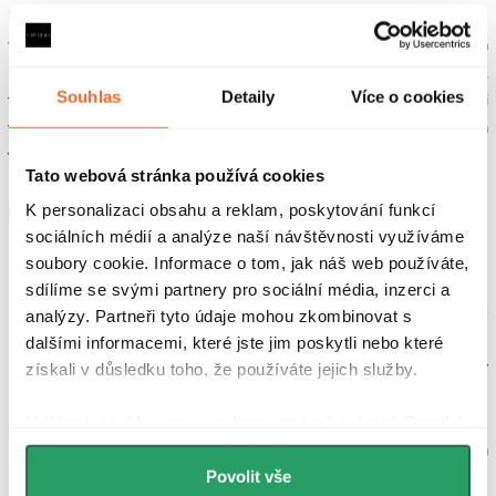
Nepropouští vodu a jiné tekutiny, které se nedostávají do povrchu
vaničky, kde by mohlo docházet k výskytu mikroorganismů, plísní a
usazování nečistot. Povrch je velmi odolný vůči změnám teploty,
Souhlas
Detaily
Více o cookies
tudíž vám vanička bude sloužit po dobu mnoha let bez nutnosti
výměny.
Povrch je protiskluzový, což je jedním z nejdůležitějších
faktorů při výběru vaniček.
Tato webová stránka používá cookies
K personalizaci obsahu a reklam, poskytování funkcí
Možnosti instalace:
sociálních médií a analýze naší návštěvnosti využíváme
soubory cookie. Informace o tom, jak náš web používáte,
pozice:
pravá i levá
sdílíme se svými partnery pro sociální média, inzerci a
usazení na podlahu:
položení přímo na zem a sifon zapustit do
analýzy. Partneři tyto údaje mohou zkombinovat s
podlahy + fixace pomocí silikonu přímo na podlahu
dalšími informacemi, které jste jim poskytli nebo které
zapuštění do podlahy:
zapuštění vaničky a sifonu do podlahy v
získali v důsledku toho, že používáte jejich služby.
úrovni podlahy + fixace pomocí silikonu přímo na
podlahu
Udělíte-li souhlas, my a vybraní partneři (včetně Googlu)
na podezdívku:
na připravenou podezdívku umístěte vaničku a
můžeme používat cookies pro analytiku a
personalizovanou reklamu. Jak Google zpracovává
Povolit vše
upevněte dle instalačních pokynů