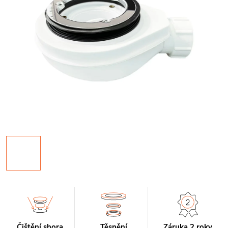
Čištění shora
Těsnění
Záruka 2 roky