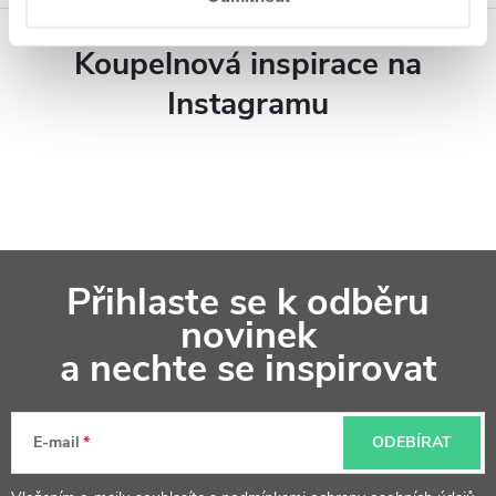
Koupelnová inspirace na
Instagramu
Z
Přihlaste se k odběru
á
novinek
p
a nechte se inspirovat
a
t
E-mail
ODEBÍRAT
í