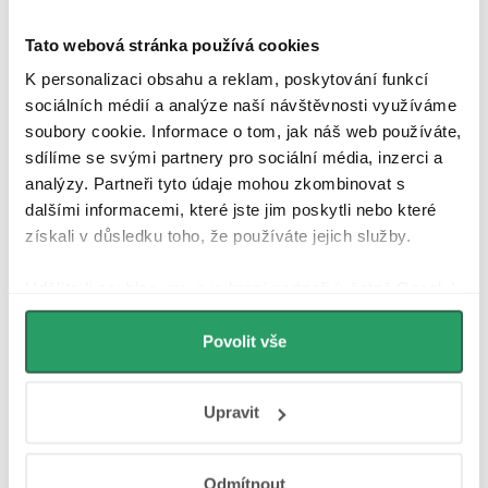
Diskuse
Tato webová stránka používá cookies
Značka
K personalizaci obsahu a reklam, poskytování funkcí
sociálních médií a analýze naší návštěvnosti využíváme
soubory cookie. Informace o tom, jak náš web používáte,
Další inspirace
sdílíme se svými partnery pro sociální média, inzerci a
analýzy. Partneři tyto údaje mohou zkombinovat s
dalšími informacemi, které jste jim poskytli nebo které
získali v důsledku toho, že používáte jejich služby.
Udělíte-li souhlas, my a vybraní partneři (včetně Googlu)
můžeme používat cookies pro analytiku a
personalizovanou reklamu. Jak Google zpracovává
Povolit vše
Hodnocení zákazníků
4,9
osobní údaje najdete na stránkách
Business Data
4340 hodnocení
Responsibility
a
Jak Google používá informace z
Zobrazit recenze
Upravit
webů a aplikací
.
Odmítnout