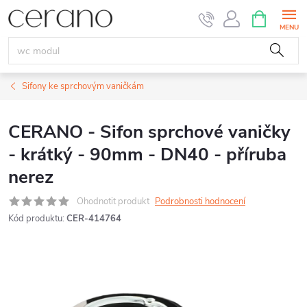
Přejít
NÁKUPNÍ
KOŠÍK
na
obsah
Sifony ke sprchovým vaničkám
CERANO - Sifon sprchové vaničky
- krátký - 90mm - DN40 - příruba
nerez
Ohodnotit produkt
Podrobnosti hodnocení
Kód produktu:
CER-414764