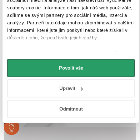
nebo mezi dvěma skleněnými křídly, kde magnety
sociálních médií a analýze naší návštěvnosti využíváme
zajišťují jejich bezpečné přilnutí.
soubory cookie. Informace o tom, jak náš web používáte,
sdílíme se svými partnery pro sociální média, inzerci a
analýzy. Partneři tyto údaje mohou zkombinovat s dalšími
informacemi, které jste jim poskytli nebo které získali v
důsledku toho, že používáte jejich služby.
Udělíte-li souhlas, my a vybraní partneři (včetně Googlu)
můžeme používat cookies pro analytiku a
personalizovanou reklamu. Jak Google zpracovává
Povolit vše
osobní údaje najdete na stránkách
Business Data
Responsibility
a
Jak Google používá informace z webů
Upravit
a aplikací
.
Odmítnout