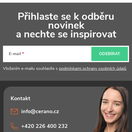
Z
Přihlaste se k odběru
á
novinek
p
a nechte se inspirovat
a
t
E-mail
ODEBÍRAT
í
Vložením e-mailu souhlasíte s
podmínkami ochrany osobních údajů
info
@
cerano.cz
+420 226 400 232