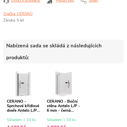
Dotaz k produktu
Hlídací pes
Sdílet
Značka:
CERANO
Záruka
:
5 let
Nabízená sada se skládá z následujících
produktů:
CERANO -
CERANO - Boční
Sprchové křídlové
stěna Antelo L/P -
dveře Antelo L/P -
6 mm - černá
6 mm - černá
matná,
matná,
transparentní sklo
Skladem > 10 ks
Skladem > 10 ks
transparentní sklo
- 40x190 cm