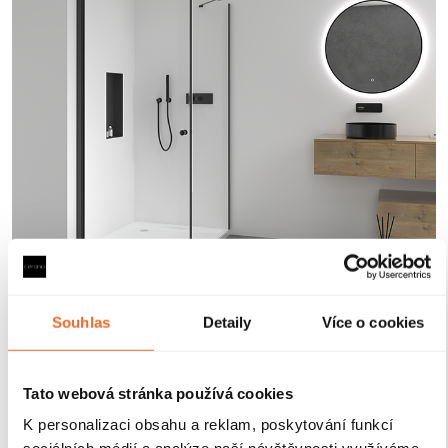
Magnetické lišty
Souhlas
Detaily
Více o cookies
Zavírání pomocí magnetických lišt
pevně drží
Tato webová stránka používá cookies
sprchové dveře a zabraňuje jejich samovolnému
otevírání. Lišty jsou umístěny na hraně dveří a rámu
K personalizaci obsahu a reklam, poskytování funkcí