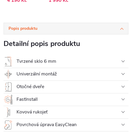
4 190 Kč
1 990 Kč
- 80x190 cm
Popis produktu
Detailní popis produktu
Tvrzené sklo 6 mm
Univerzální montáž
Otočné dveře
FastInstall
Kovová rukojeť
Povrchová úprava EasyClean