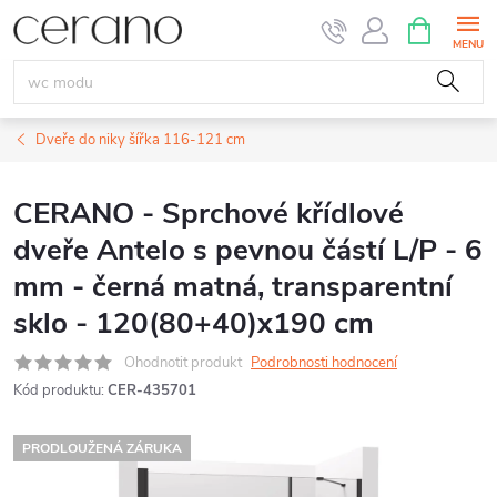
Přejít
NÁKUPNÍ
KOŠÍK
na
obsah
Dveře do niky šířka 116-121 cm
CERANO - Sprchové křídlové
dveře Antelo s pevnou částí L/P - 6
mm - černá matná, transparentní
sklo - 120(80+40)x190 cm
Ohodnotit produkt
Podrobnosti hodnocení
Kód produktu:
CER-435701
PRODLOUŽENÁ ZÁRUKA