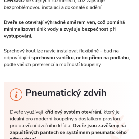
CERANO
ve stejných rozměrech, což zajišťuje
bezproblémovou instalaci a dokonalé sladění.
Dveře se otevírají výhradně směrem ven, což pomáhá
minimalizovat únik vody a zvyšuje bezpečnost při
vystupování.
Sprchový kout lze navíc instalovat flexibilně – buď na
odpovídající
sprchovou vaničku, nebo přímo na podlahu
,
podle vašich preferencí a možností koupelny.
Pneumatický zdvih
Dveře využívají
křídlový systém otevírání
, který je
ideální pro moderní koupelny s dostatkem prostoru
pro otevření dveřního křídla.
Dveře jsou zavěšeny na
zapuštěných pantech se systémem pneumatického