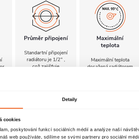
Průměr připojení
Maximální
teplota
Standartní připojení
radiátoru je 1/2" ,
í
Maximální teplota
což zajišťuje
or
dosažená radiátorem
kompatibilitu s
í
za provozu je 95°C.
ventily a přípojnými
y
Umožňuje efektivní
sadami Cerano ,i od
vytápění místnosti a
jiných výrobců.
e
zároveň zajišťuje
Detaily
Ujistěte se, že
ti
bezpečnost uživatelů
všechny součásti
u
a povrchu
odpovídají tomuto
ro
obklopujícího
á cookies
průměru, aby byl
ít
radiátor.
zajištěn bezpečný a
klam, poskytování funkcí sociálních médií a analýze naší návšt
efektivní provoz.
 náš web používáte, sdílíme se svými partnery pro sociální média