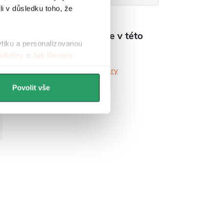
li v důsledku toho, že
Produkt naleznete v této
ytiku a personalizovanou
kategorii
ibility
a
Jak Google
Koupelnové radiátory
Povolit vše