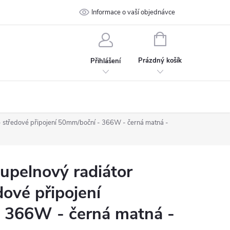
 podmínky
Ochrana osobních údajů
Informace o vaší objednávce
Kontakt
NÁKUPNÍ
KOŠÍK
Prázdný košík
Přihlášení
- středové připojení 50mm/boční - 366W - černá matná -
pelnový radiátor
dové připojení
 366W - černá matná -