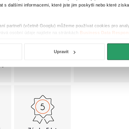
ní
 s dalšími informacemi, které jste jim poskytli nebo které získa
ho
raní partneři (včetně Googlu) můžeme používat cookies pro anal
u.
ává osobní údaje najdete na stránkách
Business Data Respons
ou
 aplikací
.
Upravit
ch
15
 o
.