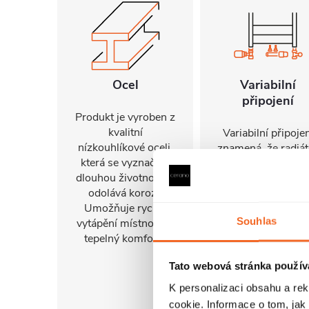
Ocel
Variabilní
připojení
Produkt je vyroben z
kvalitní
Variabilní připojen
nízkouhlíkové oceli,
znamená, že radiát
která se vyznačuje
umožňuje napojen
dlouhou životností a
přívodu i zpátečk
odolává korozi.
buď v bočních
Umožňuje rychlé
stojnách, nebo v
Souhlas
vytápění místností a
střední spodní čás
tepelný komfort..
radiátoru s osovo
roztečí 50 mm. P
Tato webová stránka použív
připojení lze použ
sadu pro boční
K personalizaci obsahu a re
napojení nebo
cookie. Informace o tom, jak