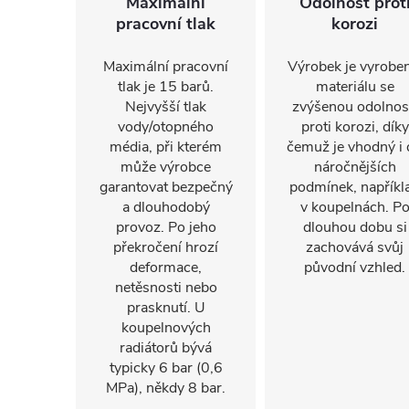
Maximální
Odolnost prot
pracovní tlak
korozi
Maximální pracovní
Výrobek je vyroben
tlak je 15 barů.
materiálu se
Nejvyšší tlak
zvýšenou odolnos
vody/otopného
proti korozi, díky
média, při kterém
čemuž je vhodný i
může výrobce
náročnějších
garantovat bezpečný
podmínek, napříkl
a dlouhodobý
v koupelnách. P
provoz. Po jeho
dlouhou dobu si
překročení hrozí
zachovává svůj
deformace,
původní vzhled.
netěsnosti nebo
prasknutí. U
koupelnových
radiátorů bývá
typicky 6 bar (0,6
MPa), někdy 8 bar.