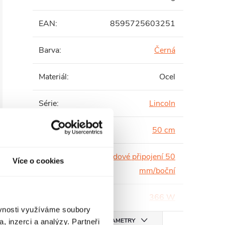
EAN
:
8595725603251
Barva
:
Černá
Materiál
:
Ocel
Série
:
Lincoln
Šířka
:
50 cm
Středové připojení 50
Více o cookies
Typ
:
mm/boční
Výkon
:
366 W
ěvnosti využíváme soubory
VŠECHNY PARAMETRY
, inzerci a analýzy. Partneři