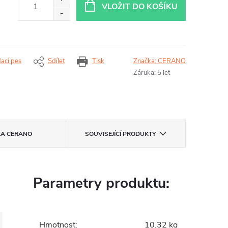
VLOŽIT DO KOŠÍKU
dací pes
Sdílet
Tisk
Značka:
CERANO
Záruka
:
5 let
KA
CERANO
SOUVISEJÍCÍ PRODUKTY
Parametry produktu:
Hmotnost
:
10.32 kg