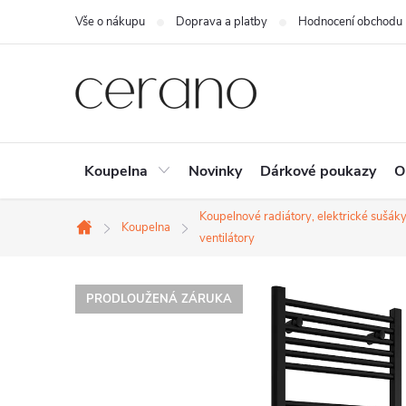
Přejít
Vše o nákupu
Doprava a platby
Hodnocení obchodu
na
obsah
Koupelna
Novinky
Dárkové poukazy
O
Koupelnové radiátory, elektrické sušáky
Koupelna
Domů
ventilátory
PRODLOUŽENÁ ZÁRUKA