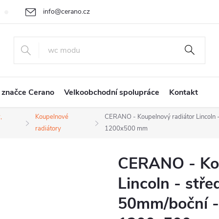
info@cerano.cz
Cenová nabídka na míru
Vrácení zboží a reklamace
Obchodní
+420 226 400 232
 značce Cerano
Velkoobchodní spolupráce
Kontakt
,
Koupelnové
CERANO - Koupelnový radiátor Lincoln 
radiátory
1200x500 mm
CERANO - Kou
Lincoln - stře
50mm/boční -