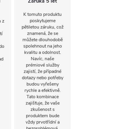
i
Záruka 5 let
K tomuto produktu
poskytujeme
 z
pětiletou záruku, což
znamená, že se
tí
můžete dlouhodobě
spolehnout na jeho
 do
kvalitu a odolnost.
Navíc, naše
ad
prémiové služby
o
zajistí, že případné
dotazy nebo potřeby
budou vyřešeny
rychle a efektivně.
Tato kombinace
zajišťuje, že vaše
zkušenost s
produktem bude
vždy prvotřídní a
bezproblémová.