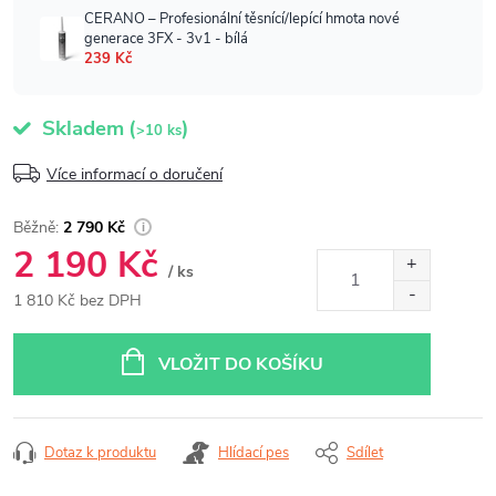
Skladem
(
)
>10 ks
Více informací o doručení
2 790 Kč
2 190 Kč
/ ks
1 810 Kč bez DPH
Měrná
cena:
VLOŽIT DO KOŠÍKU
Dotaz k produktu
Hlídací pes
Sdílet