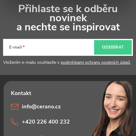
Z
Přihlaste se k odběru
á
novinek
p
a nechte se inspirovat
a
t
E-mail
ODEBÍRAT
í
Vložením e-mailu souhlasíte s
podmínkami ochrany osobních údajů
info
@
cerano.cz
+420 226 400 232