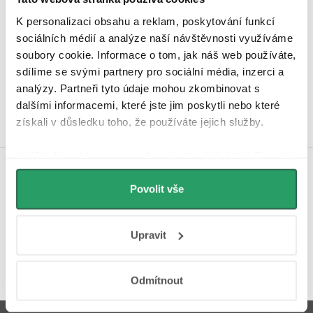
K personalizaci obsahu a reklam, poskytování funkcí
sociálních médií a analýze naší návštěvnosti využíváme
Hodnocení zákazníků
soubory cookie. Informace o tom, jak náš web používáte,
4,9
sdílíme se svými partnery pro sociální média, inzerci a
4340 hodnocení
analýzy. Partneři tyto údaje mohou zkombinovat s
Zobrazit recenze
dalšími informacemi, které jste jim poskytli nebo které
získali v důsledku toho, že používáte jejich služby.
Udělíte-li souhlas, my a vybraní partneři (včetně Googlu)
můžeme používat cookies pro analytiku a
Koupelnová inspirace na
personalizovanou reklamu. Jak Google zpracovává
Povolit vše
Instagramu
osobní údaje najdete na stránkách
Business Data
Responsibility
a
Jak Google používá informace z
Upravit
webů a aplikací
.
Odmítnout