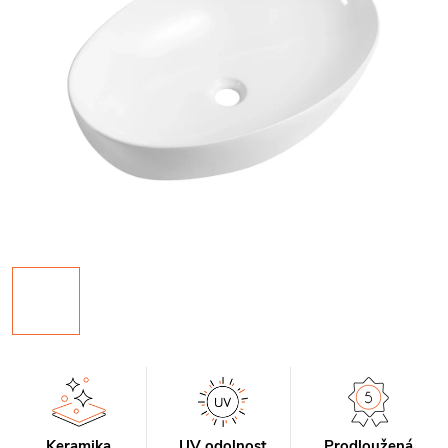
Keramika
UV odolnost
Prodloužená