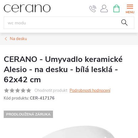
Přejít
NÁKUPNÍ
KOŠÍK
na
obsah
Na desku
CERANO - Umyvadlo keramické
Alesio - na desku - bílá lesklá -
62x42 cm
Ohodnotit produkt
Podrobnosti hodnocení
Kód produktu:
CER-417176
PRODLOUŽENÁ ZÁRUKA