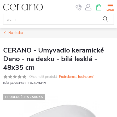
Přejít
NÁKUPNÍ
KOŠÍK
na
obsah
Na desku
CERANO - Umyvadlo keramické
Deno - na desku - bílá lesklá -
48x35 cm
Ohodnotit produkt
Podrobnosti hodnocení
Kód produktu:
CER-428419
PRODLOUŽENÁ ZÁRUKA