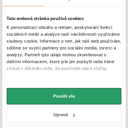
Další inspirace
Tato webová stránka používá cookies
K personalizaci obsahu a reklam, poskytování funkcí
sociálních médií a analýze naší návštěvnosti využíváme
soubory cookie. Informace o tom, jak náš web používáte,
sdílíme se svými partnery pro sociální média, inzerci a
analýzy. Partneři tyto údaje mohou zkombinovat s
Hodnocení zákazníků
dalšími informacemi, které jste jim poskytli nebo které
4,9
4340 hodnocení
získali v důsledku toho, že používáte jejich služby.
Zobrazit recenze
Udělíte-li souhlas, my a vybraní partneři (včetně Googlu)
můžeme používat cookies pro analytiku a
personalizovanou reklamu. Jak Google zpracovává
Povolit vše
osobní údaje najdete na stránkách
Business Data
Koupelnová inspirace na
Responsibility
a
Jak Google používá informace z
Upravit
webů a aplikací
.
Instagramu