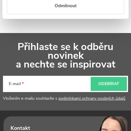
Odmítnout
Z
Přihlaste se k odběru
á
novinek
p
a nechte se inspirovat
a
t
E-mail
ODEBÍRAT
í
Vložením e-mailu souhlasíte s
podmínkami ochrany osobních údajů