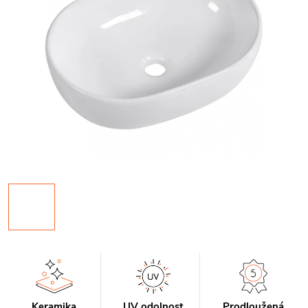
Keramika
UV odolnost
Prodloužená