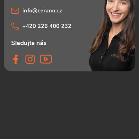
info
@
cerano.cz
+420 226 400 232