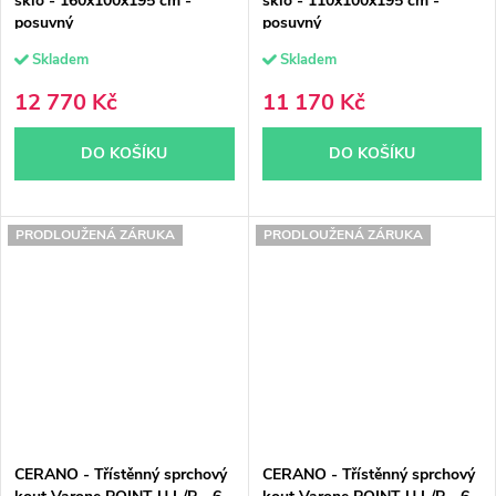
sklo - 160x100x195 cm -
sklo - 110x100x195 cm -
posuvný
posuvný
Skladem
Skladem
12 770 Kč
11 170 Kč
DO KOŠÍKU
DO KOŠÍKU
PRODLOUŽENÁ ZÁRUKA
PRODLOUŽENÁ ZÁRUKA
CERANO - Třístěnný sprchový
CERANO - Třístěnný sprchový