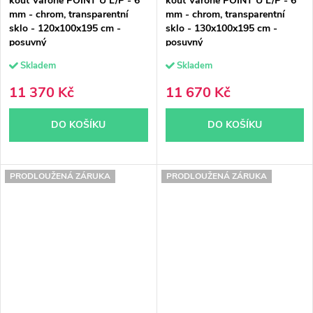
kout Varone POINT U L/P - 6
kout Varone POINT U L/P - 6
mm - chrom, transparentní
mm - chrom, transparentní
sklo - 120x100x195 cm -
sklo - 130x100x195 cm -
posuvný
posuvný
Skladem
Skladem
11 370 Kč
11 670 Kč
DO KOŠÍKU
DO KOŠÍKU
PRODLOUŽENÁ ZÁRUKA
PRODLOUŽENÁ ZÁRUKA