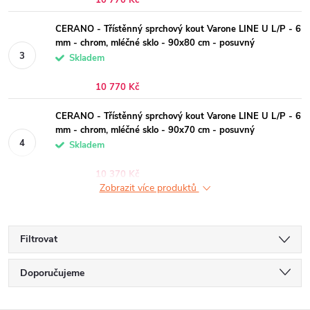
10 770 Kč
CERANO - Třístěnný sprchový kout Varone LINE U L/P - 6
mm - chrom, mléčné sklo - 90x80 cm - posuvný
Skladem
10 770 Kč
CERANO - Třístěnný sprchový kout Varone LINE U L/P - 6
mm - chrom, mléčné sklo - 90x70 cm - posuvný
Skladem
10 370 Kč
Zobrazit více produktů
Filtrovat
Ř
Doporučujeme
a
Nejlevnější