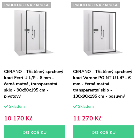
V
z
PRODLOUŽENÁ ZÁRUKA
PRODLOUŽENÁ ZÁRUKA
Nejdražší
ý
e
Nejprodávanější
p
n
Abecedně
i
í
s
p
p
r
CERANO - Třístěnný sprchový
CERANO - Třístěnný sprchový
r
o
kout Ferri U L/P - 6 mm -
kout Varone POINT U L/P - 6
černá matná, transparentní
mm - černá matná,
o
d
sklo - 90x80x195 cm -
transparentní sklo -
pivotový
130x90x195 cm - posuvný
d
u
Skladem
Skladem
u
k
10 170 Kč
11 270 Kč
k
t
DO KOŠÍKU
DO KOŠÍKU
t