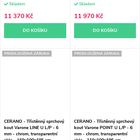
Skladem
Skladem
11 370 Kč
11 970 Kč
DO KOŠÍKU
DO KOŠÍKU
PRODLOUŽENÁ ZÁRUKA
PRODLOUŽENÁ ZÁRUKA
CERANO - Třístěnný sprchový
CERANO - Třístěnný sprchový
kout Varone LINE U L/P - 6
kout Varone POINT U L/P - 6
mm - chrom, transparentní
mm - chrom, transparentní