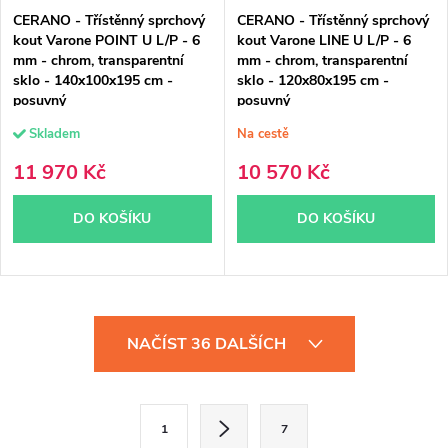
CERANO - Třístěnný sprchový
CERANO - Třístěnný sprchový
kout Varone POINT U L/P - 6
kout Varone LINE U L/P - 6
mm - chrom, transparentní
mm - chrom, transparentní
sklo - 140x100x195 cm -
sklo - 120x80x195 cm -
posuvný
posuvný
Skladem
Na cestě
11 970 Kč
10 570 Kč
DO KOŠÍKU
DO KOŠÍKU
O
NAČÍST 36 DALŠÍCH
v
l
S
1
7
á
t