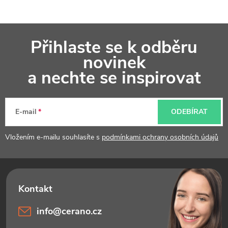
i
s
Z
u
Přihlaste se k odběru
á
novinek
p
a nechte se inspirovat
a
t
E-mail
ODEBÍRAT
í
Vložením e-mailu souhlasíte s
podmínkami ochrany osobních údajů
info
@
cerano.cz