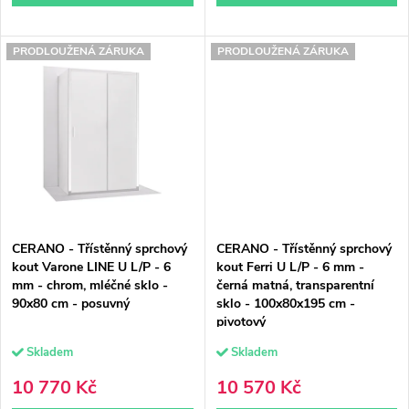
ů
ů
PRODLOUŽENÁ ZÁRUKA
PRODLOUŽENÁ ZÁRUKA
CERANO - Třístěnný sprchový
CERANO - Třístěnný sprchový
kout Varone LINE U L/P - 6
kout Ferri U L/P - 6 mm -
mm - chrom, mléčné sklo -
černá matná, transparentní
90x80 cm - posuvný
sklo - 100x80x195 cm -
pivotový
Skladem
Skladem
10 770 Kč
10 570 Kč