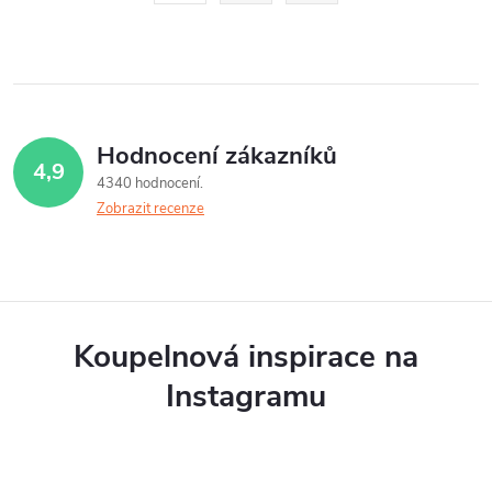
d
r
á
a
n
c
k
í
o
Hodnocení zákazníků
4,9
v
p
4340 hodnocení
á
Zobrazit recenze
r
n
v
í
k
y
Koupelnová inspirace na
v
Instagramu
ý
p