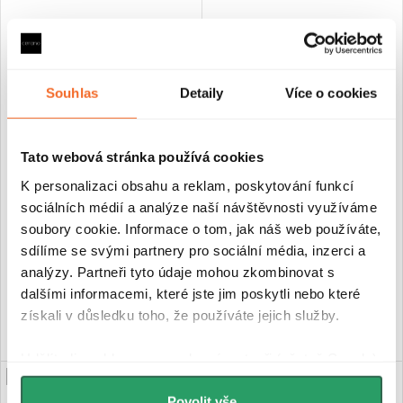
Souhlas
Detaily
Více o cookies
CERANO - Třístěnný sprchový
CERANO - Třístěnný sprchový
kout Varone LINE U L/P - 6
kout Varone LINE U L/P - 6
Tato webová stránka používá cookies
mm - černá matná,
mm - černá matná,
transparentní sklo -
transparentní sklo -
K personalizaci obsahu a reklam, poskytování funkcí
120x90x195 cm - posuvný
140x90x195 cm - posuvný
sociálních médií a analýze naší návštěvnosti využíváme
soubory cookie. Informace o tom, jak náš web používáte,
Skladem
Skladem
sdílíme se svými partnery pro sociální média, inzerci a
10 970 Kč
11 570 Kč
analýzy. Partneři tyto údaje mohou zkombinovat s
dalšími informacemi, které jste jim poskytli nebo které
DO KOŠÍKU
DO KOŠÍKU
získali v důsledku toho, že používáte jejich služby.
Udělíte-li souhlas, my a vybraní partneři (včetně Googlu)
PRODLOUŽENÁ ZÁRUKA
PRODLOUŽENÁ ZÁRUKA
můžeme používat cookies pro analytiku a
personalizovanou reklamu. Jak Google zpracovává
Povolit vše