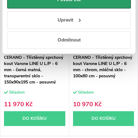
osobní údaje najdete na stránkách
Business Data
Responsibility
a
Jak Google používá informace z
Upravit
webů a aplikací
.
Odmítnout
CERANO - Třístěnný sprchový
CERANO - Třístěnný sprchový
kout Varone LINE U L/P - 6
kout Varone LINE U L/P - 6
mm - černá matná,
mm - chrom, mléčné sklo -
transparentní sklo -
100x80 cm - posuvný
150x90x195 cm - posuvný
Skladem
Skladem
11 970 Kč
10 970 Kč
DO KOŠÍKU
DO KOŠÍKU