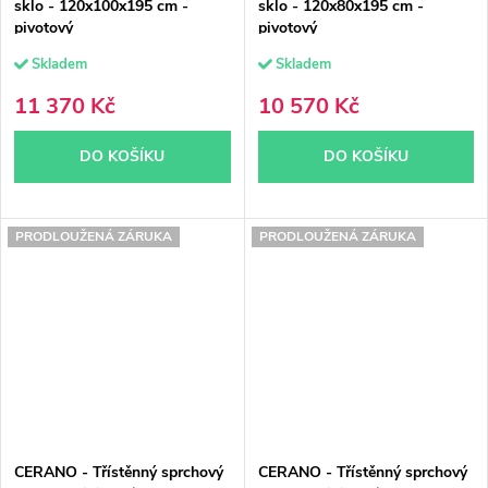
sklo - 120x100x195 cm -
sklo - 120x80x195 cm -
pivotový
pivotový
Skladem
Skladem
11 370 Kč
10 570 Kč
DO KOŠÍKU
DO KOŠÍKU
PRODLOUŽENÁ ZÁRUKA
PRODLOUŽENÁ ZÁRUKA
CERANO - Třístěnný sprchový
CERANO - Třístěnný sprchový