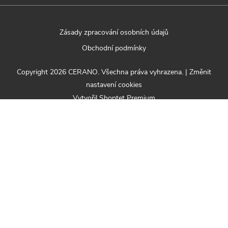
Zásady zpracování osobních údajů
Obchodní podmínky
Copyright 2026
CERANO
. Všechna práva vyhrazena.
|
Změnit
nastavení cookies
Vytvořil Shoptet Premium
Nabízená sada se skládá z následujících produktů:
CERANO -
CERANO - Boční