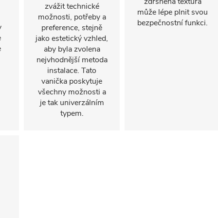
zdrsněná textura
zvážit technické
může lépe plnit svou
možnosti, potřeby a
bezpečnostní funkci.
y
preference, stejně
e
jako estetický vzhled,
e
aby byla zvolena
nejvhodnější metoda
instalace. Tato
vanička poskytuje
všechny možnosti a
je tak univerzálním
typem.