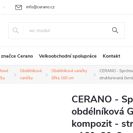
info@cerano.cz
Cenová nabídka na míru
Vrácení zboží a reklamace
Obchodní
+420 226 400 232
 značce Cerano
Velkoobchodní spolupráce
Kontakt
chové
Obdélníkové
Obdélníkové vaničky
CERANO - Sprchová
čky
vaničky
šířka 160 cm
strukturovaná čer
CERANO - Spr
obdélníková G
kompozit - st