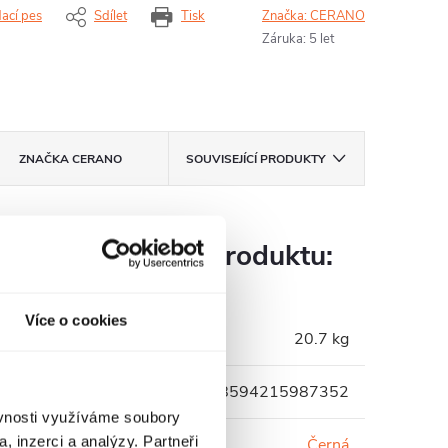
dací pes
Sdílet
Tisk
Značka:
CERANO
Záruka
:
5 let
ZNAČKA
CERANO
SOUVISEJÍCÍ PRODUKTY
Parametry produktu:
Více o cookies
Hmotnost
:
20.7 kg
EAN
:
8594215987352
ěvnosti využíváme soubory
, inzerci a analýzy. Partneři
Barva
:
Černá