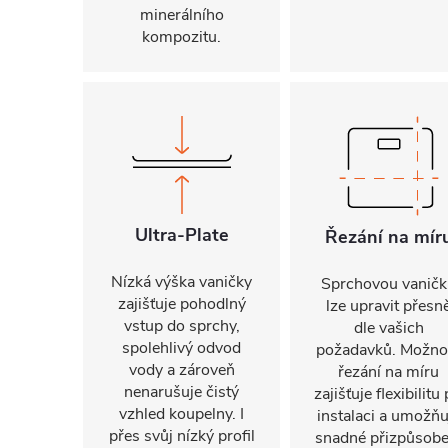
minerálního
kompozitu.
Ultra-Plate
Řezání na mír
Nízká výška vaničky
Sprchovou vanič
zajišťuje pohodlný
lze upravit přesn
vstup do sprchy,
dle vašich
spolehlivý odvod
požadavků. Možno
vody a zároveň
řezání na míru
nenarušuje čistý
zajišťuje flexibilitu 
vzhled koupelny. I
instalaci a umožňu
přes svůj nízký profil
snadné přizpůsobe