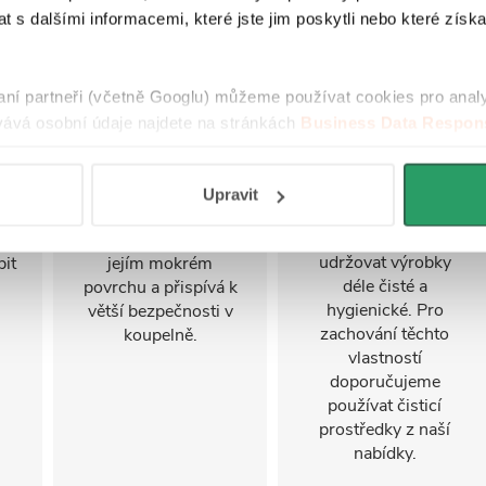
Protiskluzový
Perfectclean
 s dalšími informacemi, které jste jim poskytli nebo které získa
povrch
PerfectClean je
povrchová úprava s
u
Povrch vaničky má
raní partneři (včetně Googlu) můžeme používat cookies pro anal
vodoodpudivými a
ní
jemně zdrsněnou
ává osobní údaje najdete na stránkách
Business Data Respons
nenasákavými
texturu, která
 aplikací
.
vlastnostmi, která
ch
zvyšuje bezpečnost
usnadňuje čištění,
při sprchování,
Upravit
omezuje usazování
ou
pomáhá snižovat
nečistot a pomáhá
riziko uklouznutí na
udržovat výrobky
bit
jejím mokrém
déle čisté a
povrchu a přispívá k
hygienické. Pro
větší bezpečnosti v
zachování těchto
koupelně.
vlastností
doporučujeme
používat čisticí
prostředky z naší
nabídky.