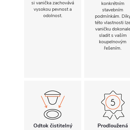
si vanička zachovává
konkrétním
vysokou pevnost a
stavebním
odolnost.
podmínkám. Dík
této vlastnosti lz
vaničku dokonal
sladit s vaším
koupelnovým
řešením.
Odtok čistitelný
Prodloužená