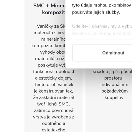
SMC + Minerální
Levá i pravá
tyto údaje mohou zkombinovat
kompozit
orientace
používáte jejich služby.
Vaničky ze SMC
Díky středovém
Udělíte-li souhlas, my a vyb
materiálu s vrstvou
odtoku, vyspádová
reklamu. Jak Google zpracov
minerálního
a pohledovému
používá informace z webů a
kompozitu kombinují
provedení ze vše
výhody obou
stran lze vaničku
Odmítnout
materiálů, což jim
instalovat na prav
poskytuje vyšší
i levou stranu a
funkčnost, odolnost
snadno ji přizpůso
a estetický dojem.
prostoru i
Tento druh vaniček
individuálním
je konstruován tak,
požadavkům
že základní materiál
koupelny.
tvoří lehčí SMC,
zatímco povrchová
vrstva je vyrobena z
odolného a
estetického