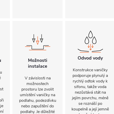
Odvod vody
u
Možnosti
instalace
Konstrukce vaničky
ku
podporuje plynulý a
ě
V závislosti na
rychlý odtok vody k
možnostech
sifonu, takže voda
st
prostoru lze zvolit
nezůstává stát na
umístění vaničky na
jejím povrchu, méně
při
podlahu, podezdívku
se roznáší po
je
nebo zapuštění do
koupelně a její jemně
ní
podlahy. Je důležité