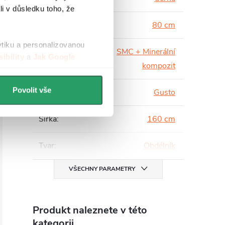
li v důsledku toho, že
Hloubka
:
80 cm
ytiku a personalizovanou
SMC + Minerální
ibility
a
Jak Google
Materiál
:
kompozit
Povolit vše
Série
:
Gusto
Šířka
:
160 cm
Tvar
:
Obdélník
VŠECHNY PARAMETRY
Produkt naleznete v této
kategorii