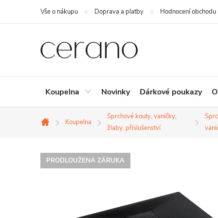
Přejít
Vše o nákupu
Doprava a platby
Hodnocení obchodu
na
obsah
Koupelna
Novinky
Dárkové poukazy
O
Sprchové kouty, vaničky,
Spr
Koupelna
Domů
žlaby, příslušenství
vani
PRODLOUŽENÁ ZÁRUKA