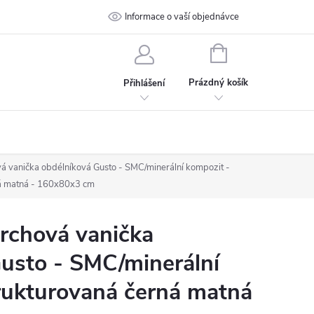
 podmínky
Ochrana osobních údajů
Informace o vaší objednávce
Kontakt
NÁKUPNÍ
KOŠÍK
Prázdný košík
Přihlášení
 vanička obdélníková Gusto - SMC/minerální kompozit -
ná matná - 160x80x3 cm
chová vanička
usto - SMC/minerální
rukturovaná černá matná