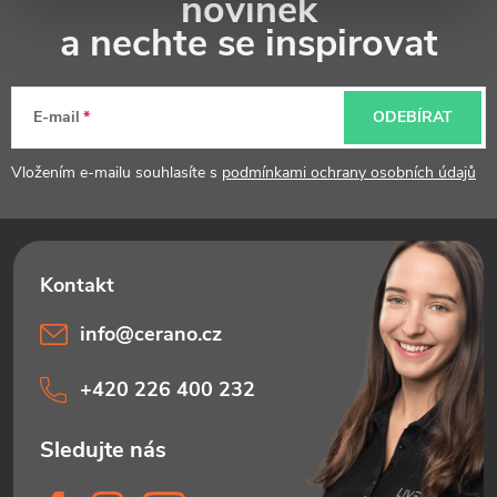
novinek
p
a nechte se inspirovat
a
t
E-mail
ODEBÍRAT
í
Vložením e-mailu souhlasíte s
podmínkami ochrany osobních údajů
info
@
cerano.cz
+420 226 400 232