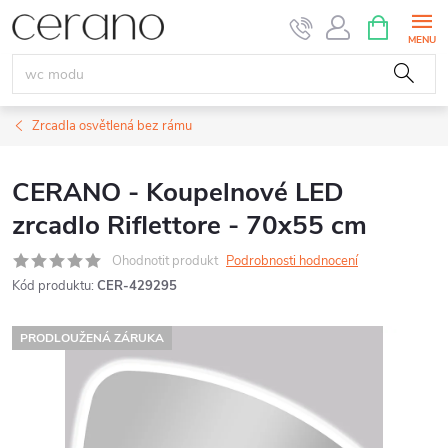
Přejít
NÁKUPNÍ
KOŠÍK
na
obsah
Zrcadla osvětlená bez rámu
CERANO - Koupelnové LED
zrcadlo Riflettore - 70x55 cm
Ohodnotit produkt
Podrobnosti hodnocení
Kód produktu:
CER-429295
PRODLOUŽENÁ ZÁRUKA