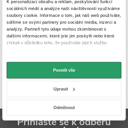
K personalizaci obsahu a reklam, poskytování funkcí
Hodnocení zákazníků
sociálních médií a analýze naší návštěvnosti využíváme
4,9
soubory cookie. Informace o tom, jak náš web používáte,
4340 hodnocení
Zobrazit recenze
sdílíme se svými partnery pro sociální média, inzerci a
analýzy. Partneři tyto údaje mohou zkombinovat s
dalšími informacemi, které jste jim poskytli nebo které
získali v důsledku toho, že používáte jejich služby.
Udělíte-li souhlas, my a vybraní partneři (včetně Googlu)
Koupelnová inspirace na
můžeme používat cookies pro analytiku a
Instagramu
personalizovanou reklamu. Jak Google zpracovává
Povolit vše
osobní údaje najdete na stránkách
Business Data
Responsibility
a
Jak Google používá informace z
Upravit
webů a aplikací
.
Odmítnout
Z
Přihlaste se k odběru
á