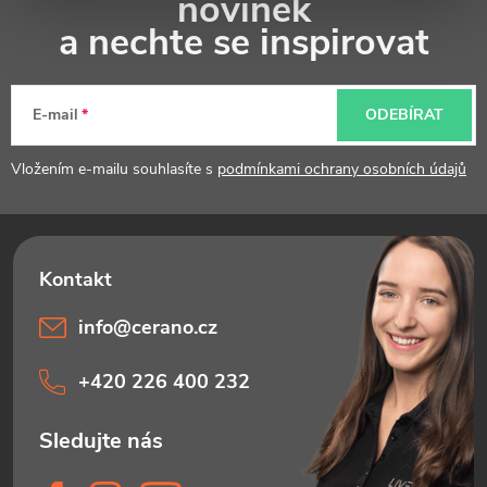
novinek
p
a nechte se inspirovat
a
t
E-mail
ODEBÍRAT
í
Vložením e-mailu souhlasíte s
podmínkami ochrany osobních údajů
info
@
cerano.cz
+420 226 400 232