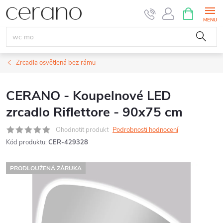
Přejít
NÁKUPNÍ
KOŠÍK
na
obsah
Zrcadla osvětlená bez rámu
CERANO - Koupelnové LED
zrcadlo Riflettore - 90x75 cm
Ohodnotit produkt
Podrobnosti hodnocení
Kód produktu:
CER-429328
PRODLOUŽENÁ ZÁRUKA