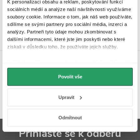
K personalizaci obsahu a reklam, poskytování funkcí
Hodnocení zákazníků
sociálních médií a analýze naší návštěvnosti využíváme
4,9
soubory cookie. Informace o tom, jak náš web používáte,
4340 hodnocení
Zobrazit recenze
sdílíme se svými partnery pro sociální média, inzerci a
analýzy. Partneři tyto údaje mohou zkombinovat s
dalšími informacemi, které jste jim poskytli nebo které
získali v důsledku toho, že používáte jejich služby.
Udělíte-li souhlas, my a vybraní partneři (včetně Googlu)
Koupelnová inspirace na
můžeme používat cookies pro analytiku a
Instagramu
personalizovanou reklamu. Jak Google zpracovává
Povolit vše
osobní údaje najdete na stránkách
Business Data
Responsibility
a
Jak Google používá informace z
Upravit
webů a aplikací
.
Odmítnout
Z
Přihlaste se k odběru
á