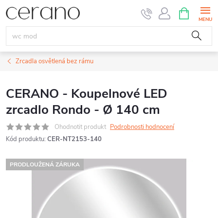
Přejít
NÁKUPNÍ
KOŠÍK
na
obsah
Zrcadla osvětlená bez rámu
CERANO - Koupelnové LED
zrcadlo Rondo - Ø 140 cm
Ohodnotit produkt
Podrobnosti hodnocení
Kód produktu:
CER-NT2153-140
PRODLOUŽENÁ ZÁRUKA