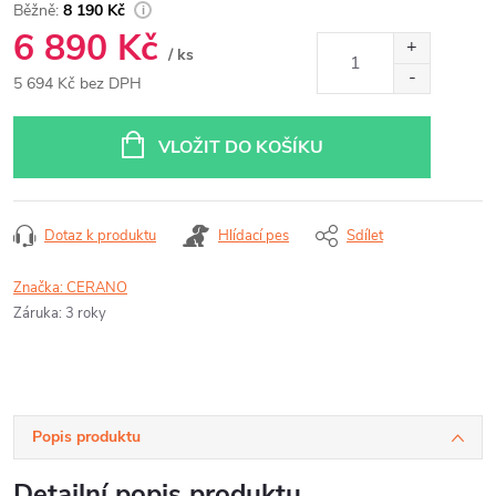
8 190 Kč
6 890 Kč
/ ks
5 694 Kč bez DPH
Měrná
cena:
VLOŽIT DO KOŠÍKU
Dotaz k produktu
Hlídací pes
Sdílet
Značka:
CERANO
Záruka
:
3 roky
Popis produktu
Detailní popis produktu