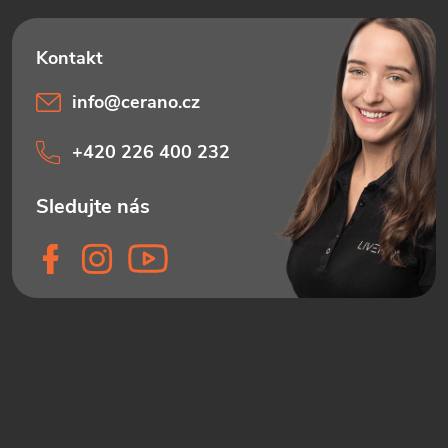
info
@
cerano.cz
+420 226 400 232