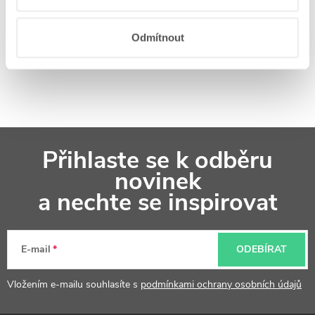
Koupelnová inspirace na
Instagramu
Odmítnout
Z
Přihlaste se k odběru
á
novinek
p
a nechte se inspirovat
a
t
E-mail
ODEBÍRAT
í
Vložením e-mailu souhlasíte s
podmínkami ochrany osobních údajů