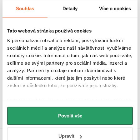
Značka
Souhlas
Detaily
Více o cookies
Další inspirace
Tato webová stránka používá cookies
K personalizaci obsahu a reklam, poskytování funkcí
sociálních médií a analýze naší návštěvnosti využíváme
soubory cookie. Informace o tom, jak náš web používáte,
sdílíme se svými partnery pro sociální média, inzerci a
analýzy. Partneři tyto údaje mohou zkombinovat s
dalšími informacemi, které jste jim poskytli nebo které
Hodnocení zákazníků
získali v důsledku toho, že používáte jejich služby.
4,9
4340 hodnocení
Udělíte-li souhlas, my a vybraní partneři (včetně Googlu)
Zobrazit recenze
můžeme používat cookies pro analytiku a
personalizovanou reklamu. Jak Google zpracovává
Povolit vše
osobní údaje najdete na stránkách
Business Data
Responsibility
a
Jak Google používá informace z
Upravit
webů a aplikací
.