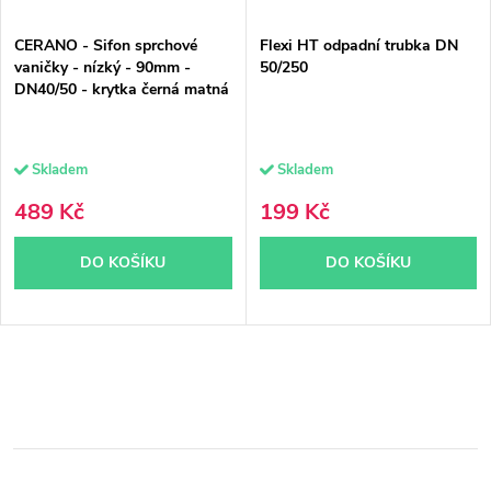
CERANO - Sifon sprchové
Flexi HT odpadní trubka DN
vaničky - nízký - 90mm -
50/250
DN40/50 - krytka černá matná
Skladem
Skladem
489 Kč
199 Kč
DO KOŠÍKU
DO KOŠÍKU
O
v
l