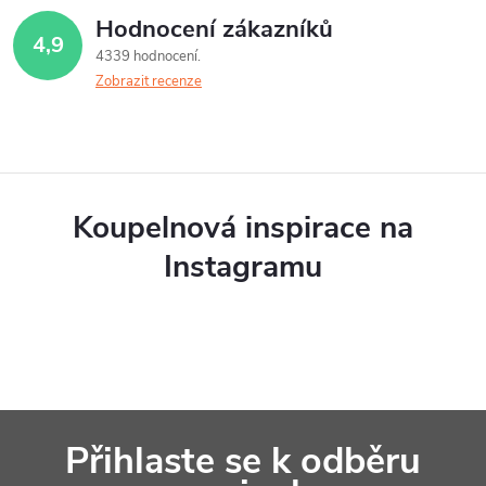
á
Hodnocení zákazníků
4,9
d
4339 hodnocení
Zobrazit recenze
a
c
í
p
Koupelnová inspirace na
r
Instagramu
v
k
y
v
Z
ý
Přihlaste se k odběru
á
p