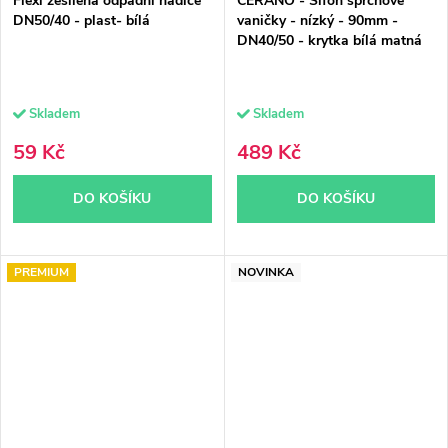
Flexi zesílená odpadní hadice
CERANO - Sifon sprchové
DN50/40 - plast- bílá
vaničky - nízký - 90mm -
DN40/50 - krytka bílá matná
Skladem
Skladem
59 Kč
489 Kč
DO KOŠÍKU
DO KOŠÍKU
PREMIUM
NOVINKA