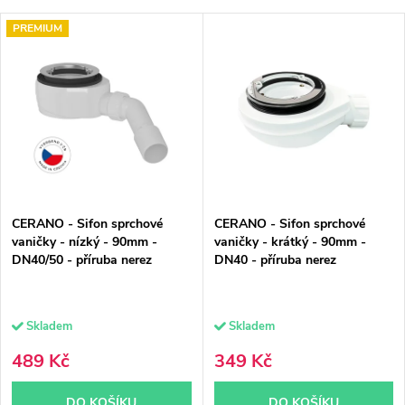
Nejlevnější
V
z
PREMIUM
Nejdražší
ý
e
Nejprodávanější
p
n
Abecedně
i
í
s
p
p
r
CERANO - Sifon sprchové
CERANO - Sifon sprchové
r
o
vaničky - nízký - 90mm -
vaničky - krátký - 90mm -
DN40/50 - příruba nerez
DN40 - příruba nerez
o
d
d
u
Skladem
Skladem
u
k
489 Kč
349 Kč
k
t
DO KOŠÍKU
DO KOŠÍKU