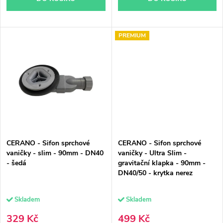
t
ů
ů
PREMIUM
CERANO - Sifon sprchové
CERANO - Sifon sprchové
vaničky - slim - 90mm - DN40
vaničky - Ultra Slim -
- šedá
gravitační klapka - 90mm -
DN40/50 - krytka nerez
Skladem
Skladem
329 Kč
499 Kč