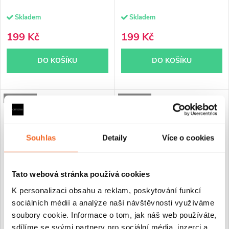
Skladem
Skladem
199 Kč
199 Kč
DO KOŠÍKU
DO KOŠÍKU
PROJECT
PROJECT
Souhlas
Detaily
Více o cookies
Tato webová stránka používá cookies
K personalizaci obsahu a reklam, poskytování funkcí
sociálních médií a analýze naší návštěvnosti využíváme
CERANO - Redukce 50/40mm,
CERANO - Koleno sifonu
soubory cookie. Informace o tom, jak náš web používáte,
guma
připojovací úhlové -
sdílíme se svými partnery pro sociální média, inzerci a