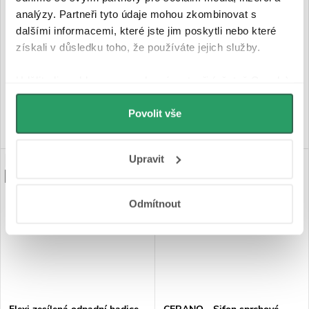
redukované - DN40/50 - bílá
analýzy. Partneři tyto údaje mohou zkombinovat s
dalšími informacemi, které jste jim poskytli nebo které
získali v důsledku toho, že používáte jejich služby.
Skladem
Skladem
29 Kč
39 Kč
Udělíte-li souhlas, my a vybraní partneři (včetně Googlu)
můžeme používat cookies pro analytiku a
DO KOŠÍKU
DO KOŠÍKU
personalizovanou reklamu. Jak Google zpracovává
Povolit vše
osobní údaje najdete na stránkách
Business Data
Responsibility
a
Jak Google používá informace z
Upravit
NOVINKA
PREMIUM
webů a aplikací
.
PROJECT
Odmítnout