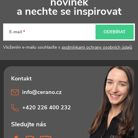
novinek
p
a nechte se inspirovat
i
a
s
t
u
E-mail
ODEBÍRAT
í
Vložením e-mailu souhlasíte s
podmínkami ochrany osobních údajů
info
@
cerano.cz
+420 226 400 232