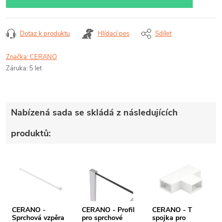
Dotaz k produktu
Hlídací pes
Sdílet
Značka:
CERANO
Záruka
:
5 let
Nabízená sada se skládá z následujících
produktů:
CERANO -
CERANO - Profil
CERANO - T
Sprchová vzpěra
pro sprchové
spojka pro