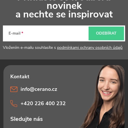
á
novinek
p
a nechte se inspirovat
a
t
E-mail
ODEBÍRAT
í
Vložením e-mailu souhlasíte s
podmínkami ochrany osobních údajů
info
@
cerano.cz
+420 226 400 232