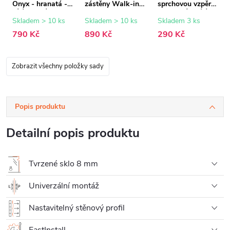
Onyx - hranatá -
zástěny Walk-in
sprchovou vzpěru
bílá matná - 150
Onyx - 8 mm -
- hranatá - bílá
cm
bílá matná - 15
matná
Skladem > 10 ks
Skladem > 10 ks
Skladem 3 ks
mm
790 Kč
890 Kč
290 Kč
Zobrazit všechny položky sady
Popis produktu
Detailní popis produktu
Tvrzené sklo 8 mm
Univerzální montáž
Nastavitelný stěnový profil
FastInstall