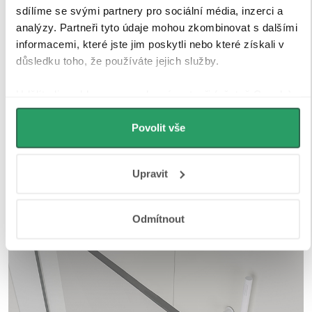
sdílíme se svými partnery pro sociální média, inzerci a
analýzy. Partneři tyto údaje mohou zkombinovat s dalšími
informacemi, které jste jim poskytli nebo které získali v
důsledku toho, že používáte jejich služby.
Udělíte-li souhlas, my a vybraní partneři (včetně Googlu)
můžeme používat cookies pro analytiku a
personalizovanou reklamu. Jak Google zpracovává
Povolit vše
osobní údaje najdete na stránkách
Business Data
Responsibility
a
Jak Google používá informace z webů
Upravit
a aplikací
.
Odmítnout