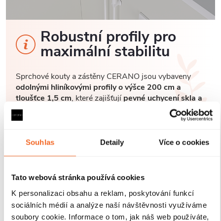
Robustní profily pro
maximální stabilitu
Sprchové kouty a zástěny CERANO jsou vybaveny
odolnými hliníkovými profily o výšce 200 cm a
tloušťce 1,5 cm
, které zajišťují
pevné uchycení skla a
stabilitu celé konstrukce
. Díky
kompenzaci
drobných nerovností stěn
je instalace rychlá, přesná a
bez nutnosti dalších stavebních zásahů.
Antikorozní
úprava
navíc garantuje dlouhou životnost i při
Souhlas
Detaily
Více o cookies
každodenním používání v náročném koupelnovém
prostředí..
Tato webová stránka používá cookies
K personalizaci obsahu a reklam, poskytování funkcí
sociálních médií a analýze naší návštěvnosti využíváme
soubory cookie. Informace o tom, jak náš web používáte,