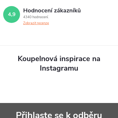
Hodnocení zákazníků
4,9
4340 hodnocení
Zobrazit recenze
Koupelnová inspirace na
Instagramu
Z
Přihlaste se k odběru