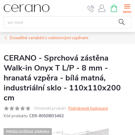
Přejít
NÁKUPNÍ
KOŠÍK
na
obsah
Dvoudílné variabilní s vodorovnými vzpěrami
CERANO - Sprchová zástěna
Walk-in Onyx T L/P - 8 mm -
hranatá vzpěra - bílá matná,
industriální sklo - 110x110x200
cm
Ohodnotit produkt
Podrobnosti hodnocení
Kód produktu:
CER-8050BD3462
PRODLOUŽENÁ ZÁRUKA