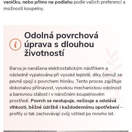
vaničku, nebo přímo na podlahu
podle vašich preferencí a
možností koupelny.
Odolná povrchová
úprava s dlouhou
životností
Barva je nanášena elektrostatickým nástřikem a
následně vypalována při vysoké teplotě, díky čemuž se
pevně spojí s povrchem hliníku. Tento proces zajišťuje
dokonalou přilnavost, vysokou mechanickou odolnost
a barevnou stálost i v náročném koupelnovém
prostředí.
Povrch se neolupuje, nešisuje a odolává
vlhkosti, běžné údržbě i každodennímu opotřebení
–
profily si tak zachovávají svůj vzhled po mnoho let.