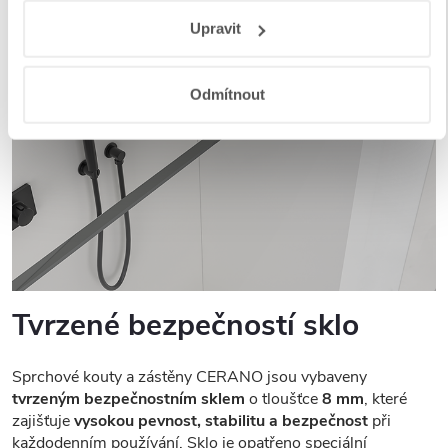
Responsibility
a
Jak Google používá informace z webů
Upravit
a aplikací
.
Odmítnout
Tvrzené bezpečností sklo
Sprchové kouty a zástěny CERANO jsou vybaveny
tvrzeným bezpečnostním sklem
o tloušťce
8 mm
, které
zajišťuje
vysokou pevnost, stabilitu a bezpečnost
při
každodenním používání. Sklo je opatřeno speciální