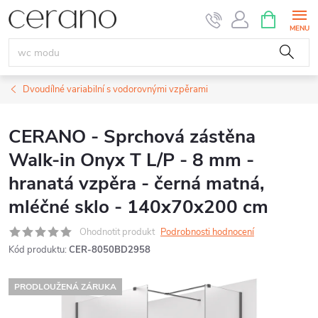
Přejít
NÁKUPNÍ
KOŠÍK
na
obsah
Dvoudílné variabilní s vodorovnými vzpěrami
CERANO - Sprchová zástěna
Walk-in Onyx T L/P - 8 mm -
hranatá vzpěra - černá matná,
mléčné sklo - 140x70x200 cm
Ohodnotit produkt
Podrobnosti hodnocení
Kód produktu:
CER-8050BD2958
PRODLOUŽENÁ ZÁRUKA