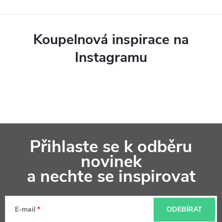
Koupelnová inspirace na
Instagramu
Z
Přihlaste se k odběru
á
novinek
p
a nechte se inspirovat
a
t
E-mail
ODEBÍRAT