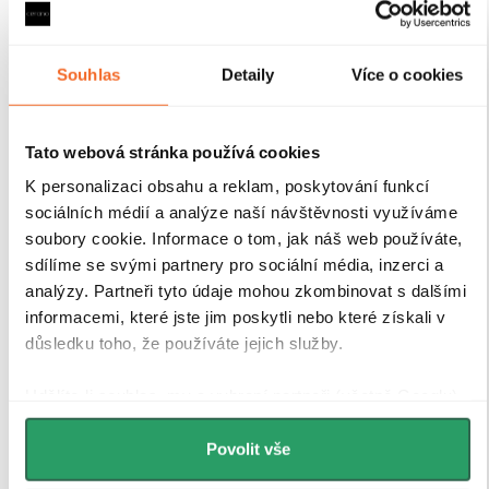
každodenním používání v náročném koupelnovém
prostředí..
Souhlas
Detaily
Více o cookies
Tato webová stránka používá cookies
K personalizaci obsahu a reklam, poskytování funkcí
sociálních médií a analýze naší návštěvnosti využíváme
soubory cookie. Informace o tom, jak náš web používáte,
sdílíme se svými partnery pro sociální média, inzerci a
analýzy. Partneři tyto údaje mohou zkombinovat s dalšími
informacemi, které jste jim poskytli nebo které získali v
důsledku toho, že používáte jejich služby.
Udělíte-li souhlas, my a vybraní partneři (včetně Googlu)
můžeme používat cookies pro analytiku a
personalizovanou reklamu. Jak Google zpracovává
Povolit vše
osobní údaje najdete na stránkách
Business Data