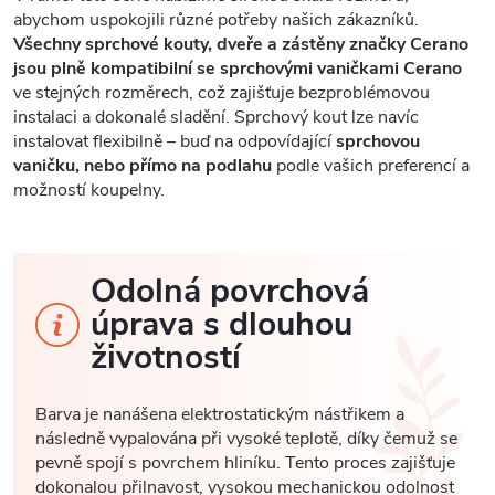
abychom uspokojili různé potřeby našich zákazníků.
Všechny sprchové kouty, dveře a zástěny značky Cerano
jsou plně kompatibilní se sprchovými vaničkami Cerano
ve stejných rozměrech, což zajišťuje bezproblémovou
instalaci a dokonalé sladění. Sprchový kout lze navíc
instalovat flexibilně – buď na odpovídající
sprchovou
vaničku, nebo přímo na podlahu
podle vašich preferencí a
možností koupelny.
Odolná povrchová
úprava s dlouhou
životností
Barva je nanášena elektrostatickým nástřikem a
následně vypalována při vysoké teplotě, díky čemuž se
pevně spojí s povrchem hliníku. Tento proces zajišťuje
dokonalou přilnavost, vysokou mechanickou odolnost