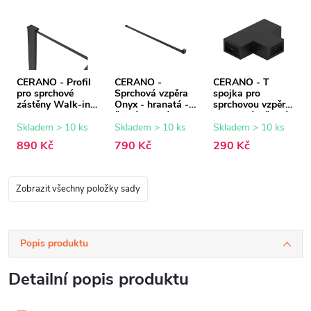
CERANO - Profil
CERANO -
CERANO - T
pro sprchové
Sprchová vzpěra
spojka pro
zástěny Walk-in
Onyx - hranatá -
sprchovou vzpěru
Onyx - 8 mm -
černá matná -
- hranatá - černá
černá matná - 15
150 cm
matná
Skladem > 10 ks
Skladem > 10 ks
Skladem > 10 ks
mm
890 Kč
790 Kč
290 Kč
Zobrazit všechny položky sady
Popis produktu
Detailní popis produktu