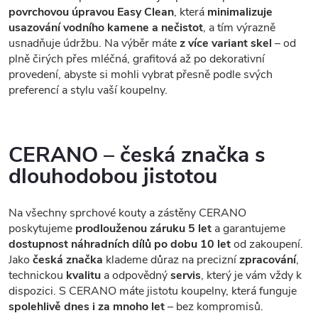
povrchovou úpravou Easy Clean
, která
minimalizuje
usazování vodního kamene a nečistot
, a tím výrazně
usnadňuje údržbu. Na výběr máte
z více variant skel
– od
plně čirých přes mléčná, grafitová až po dekorativní
provedení, abyste si mohli vybrat přesně podle svých
preferencí a stylu vaší koupelny.
CERANO – česká značka s
dlouhodobou jistotou
Na všechny sprchové kouty a zástěny CERANO
poskytujeme
prodlouženou záruku 5 let
a garantujeme
dostupnost náhradních dílů po dobu 10 let
od zakoupení.
Jako
česká značka
klademe důraz na precizní
zpracování
,
technickou
kvalitu
a odpovědný
servis
, který je vám vždy k
dispozici. S CERANO máte jistotu koupelny, která funguje
spolehlivě dnes i za mnoho let
– bez kompromisů.