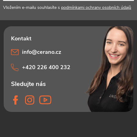
í
Vložením e-mailu souhlasíte s
podmínkami ochrany osobních údajů
info
@
cerano.cz
+420 226 400 232