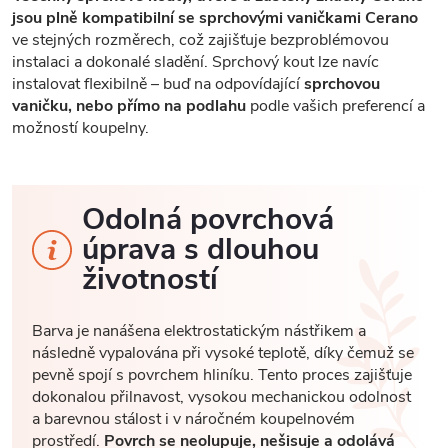
jsou plně kompatibilní se sprchovými vaničkami Cerano
ve stejných rozměrech, což zajišťuje bezproblémovou
instalaci a dokonalé sladění. Sprchový kout lze navíc
instalovat flexibilně – buď na odpovídající
sprchovou
vaničku, nebo přímo na podlahu
podle vašich preferencí a
možností koupelny.
Odolná povrchová
úprava s dlouhou
životností
Barva je nanášena elektrostatickým nástřikem a
následně vypalována při vysoké teplotě, díky čemuž se
pevně spojí s povrchem hliníku. Tento proces zajišťuje
dokonalou přilnavost, vysokou mechanickou odolnost
a barevnou stálost i v náročném koupelnovém
prostředí.
Povrch se neolupuje, nešisuje a odolává