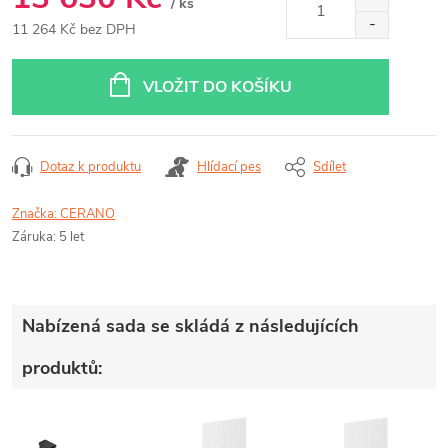
/ ks
11 264 Kč bez DPH
Měrná
cena:
VLOŽIT DO KOŠÍKU
Dotaz k produktu
Hlídací pes
Sdílet
Značka:
CERANO
Záruka
:
5 let
Nabízená sada se skládá z následujících
produktů: