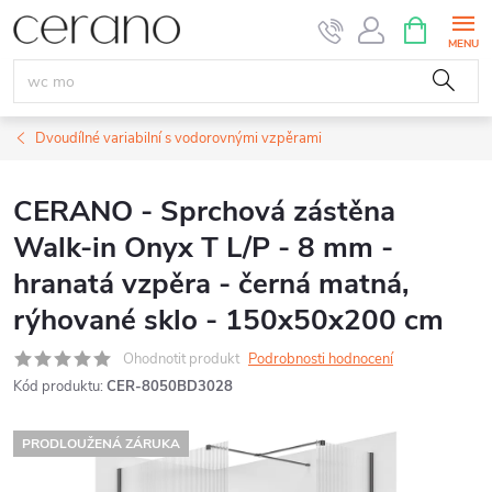
Přejít
NÁKUPNÍ
KOŠÍK
na
obsah
Dvoudílné variabilní s vodorovnými vzpěrami
CERANO - Sprchová zástěna
Walk-in Onyx T L/P - 8 mm -
hranatá vzpěra - černá matná,
rýhované sklo - 150x50x200 cm
Ohodnotit produkt
Podrobnosti hodnocení
Kód produktu:
CER-8050BD3028
PRODLOUŽENÁ ZÁRUKA