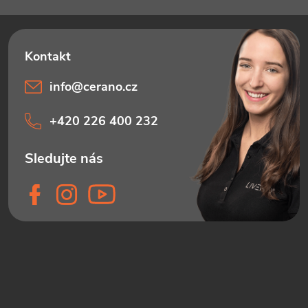
info
@
cerano.cz
+420 226 400 232