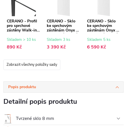
CERANO - Profil
CERANO - Sklo
CERANO - Sklo
pro sprchové
ke sprchovým
ke sprchovým
zástěny Walk-in
zástěnám Onyx -
zástěnám Onyx -
Onyx - 8 mm -
8 mm - rýhované
8 mm - rýhované
černá matná - 15
sklo - 50x200 cm
sklo - 150x200
Skladem > 10 ks
Skladem 3 ks
Skladem 5 ks
mm
cm
890 Kč
3 390 Kč
6 590 Kč
Zobrazit všechny položky sady
Popis produktu
Detailní popis produktu
Tvrzené sklo 8 mm