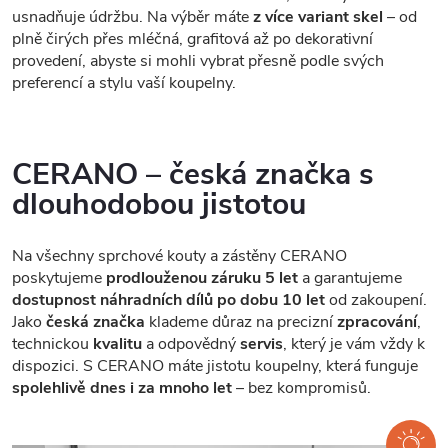
usnadňuje údržbu. Na výběr máte
z více variant skel
– od
plně čirých přes mléčná, grafitová až po dekorativní
provedení, abyste si mohli vybrat přesně podle svých
preferencí a stylu vaší koupelny.
CERANO – česká značka s
dlouhodobou jistotou
Na všechny sprchové kouty a zástěny CERANO
poskytujeme
prodlouženou záruku 5 let
a garantujeme
dostupnost náhradních dílů po dobu 10 let
od zakoupení.
Jako
česká značka
klademe důraz na precizní
zpracování
,
technickou
kvalitu
a odpovědný
servis
, který je vám vždy k
dispozici. S CERANO máte jistotu koupelny, která funguje
spolehlivě dnes i za mnoho let
– bez kompromisů.