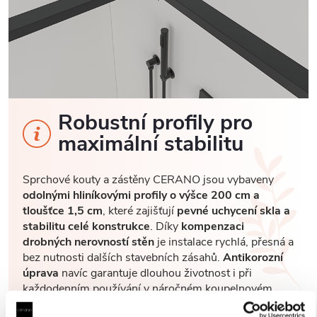
Robustní profily pro
maximální stabilitu
Sprchové kouty a zástěny CERANO jsou vybaveny
odolnými hliníkovými profily o výšce 200 cm a
tloušťce 1,5 cm
, které zajišťují
pevné uchycení skla a
stabilitu celé konstrukce
. Díky
kompenzaci
drobných nerovností stěn
je instalace rychlá, přesná a
bez nutnosti dalších stavebních zásahů.
Antikorozní
úprava
navíc garantuje dlouhou životnost i při
každodenním používání v náročném koupelnovém
prostředí..