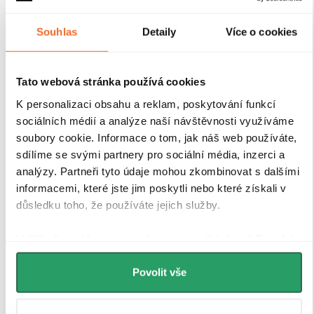
Souhlas
Detaily
Více o cookies
Tato webová stránka používá cookies
K personalizaci obsahu a reklam, poskytování funkcí
sociálních médií a analýze naší návštěvnosti využíváme
soubory cookie. Informace o tom, jak náš web používáte,
sdílíme se svými partnery pro sociální média, inzerci a
analýzy. Partneři tyto údaje mohou zkombinovat s dalšími
informacemi, které jste jim poskytli nebo které získali v
důsledku toho, že používáte jejich služby.
Udělíte-li souhlas, my a vybraní partneři (včetně Googlu)
můžeme používat cookies pro analytiku a
personalizovanou reklamu. Jak Google zpracovává
Povolit vše
osobní údaje najdete na stránkách
Business Data
Responsibility
a
Jak Google používá informace z webů