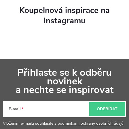
Koupelnová inspirace na
Instagramu
Z
Přihlaste se k odběru
á
novinek
p
a nechte se inspirovat
a
t
E-mail
ODEBÍRAT
í
Vložením e-mailu souhlasíte s
podmínkami ochrany osobních údajů