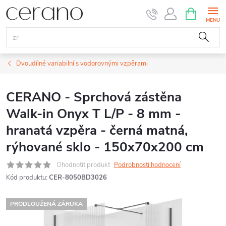
Přejít
NÁKUPNÍ
KOŠÍK
na
obsah
Dvoudílné variabilní s vodorovnými vzpěrami
CERANO - Sprchová zástěna
Walk-in Onyx T L/P - 8 mm -
hranatá vzpěra - černá matná,
rýhované sklo - 150x70x200 cm
Ohodnotit produkt
Podrobnosti hodnocení
Kód produktu:
CER-8050BD3026
PRODLOUŽENÁ ZÁRUKA