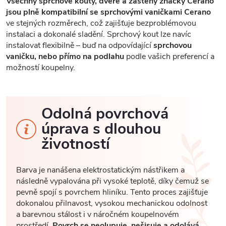
Všechny sprchové kouty, dveře a zástěny značky Cerano
jsou plně kompatibilní se sprchovými vaničkami Cerano
ve stejných rozměrech, což zajišťuje bezproblémovou
instalaci a dokonalé sladění. Sprchový kout lze navíc
instalovat flexibilně – buď na odpovídající
sprchovou
vaničku, nebo přímo na podlahu
podle vašich preferencí a
možností koupelny.
Odolná povrchová
úprava s dlouhou
životností
Barva je nanášena elektrostatickým nástřikem a
následně vypalována při vysoké teplotě, díky čemuž se
pevně spojí s povrchem hliníku. Tento proces zajišťuje
dokonalou přilnavost, vysokou mechanickou odolnost
a barevnou stálost i v náročném koupelnovém
prostředí.
Povrch se neolupuje, nešisuje a odolává