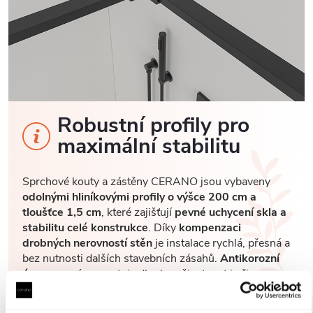
Robustní profily pro
maximální stabilitu
Sprchové kouty a zástěny CERANO jsou vybaveny
odolnými hliníkovými profily o výšce 200 cm a
tloušťce 1,5 cm
, které zajišťují
pevné uchycení skla a
stabilitu celé konstrukce
. Díky
kompenzaci
drobných nerovností stěn
je instalace rychlá, přesná a
bez nutnosti dalších stavebních zásahů.
Antikorozní
úprava
navíc garantuje dlouhou životnost i při
každodenním používání v náročném koupelnovém
prostředí..