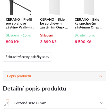
CERANO - Profil
CERANO - Sklo
CERANO - Sklo
pro sprchové
ke sprchovým
ke sprchovým
zástěny Walk-in
zástěnám Onyx -
zástěnám Onyx -
Onyx - 8 mm -
8 mm - rýhované
8 mm - rýhované
černá matná - 15
sklo - 70x200 cm
sklo - 150x200
Skladem > 10 ks
Skladem
Skladem 5 ks
mm
cm
890 Kč
3 890 Kč
6 590 Kč
Zobrazit všechny položky sady
Popis produktu
Detailní popis produktu
Tvrzené sklo 8 mm