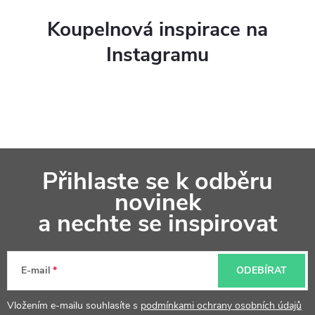
Koupelnová inspirace na
Instagramu
Z
Přihlaste se k odběru
á
novinek
p
a nechte se inspirovat
a
t
E-mail
ODEBÍRAT
í
Vložením e-mailu souhlasíte s
podmínkami ochrany osobních údajů