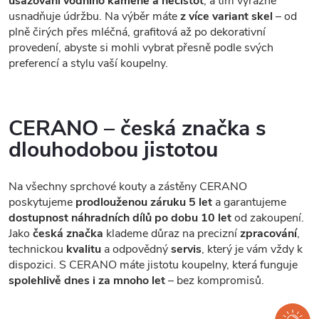
usazování vodního kamene a nečistot
, a tím výrazně
usnadňuje údržbu. Na výběr máte
z více variant skel
– od
plně čirých přes mléčná, grafitová až po dekorativní
provedení, abyste si mohli vybrat přesně podle svých
preferencí a stylu vaší koupelny.
CERANO – česká značka s
dlouhodobou jistotou
Na všechny sprchové kouty a zástěny CERANO
poskytujeme
prodlouženou záruku 5 let
a garantujeme
dostupnost náhradních dílů po dobu 10 let
od zakoupení.
Jako
česká značka
klademe důraz na precizní
zpracování
,
technickou
kvalitu
a odpovědný
servis
, který je vám vždy k
dispozici. S CERANO máte jistotu koupelny, která funguje
spolehlivě dnes i za mnoho let
– bez kompromisů.