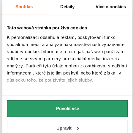
Souhlas
Detaily
Více o cookies
Tato webová stránka používá cookies
K personalizaci obsahu a reklam, poskytování funkcí
sociálních médií a analýze naší návštěvnosti využíváme
soubory cookie. Informace o tom, jak náš web používáte,
sdílíme se svými partnery pro sociální média, inzerci a
analýzy. Partneři tyto údaje mohou zkombinovat s dalšími
informacemi, které jste jim poskytli nebo které získali v
důsledku toho, že používáte jejich služby.
Udělíte-li souhlas, my a vybraní partneři (včetně Googlu)
můžeme používat cookies pro analytiku a
personalizovanou reklamu. Jak Google zpracovává
Povolit vše
osobní údaje najdete na stránkách
Business Data
Responsibility
a
Jak Google používá informace z webů
Upravit
a aplikací
.