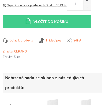
Měrná
Nejnižší cena za posledních 30 dní: 14130 CZK
cena:
VLOŽIT DO KOŠÍKU
Dotaz k produktu
Hlídací pes
Sdílet
Značka:
CERANO
Záruka
:
5 let
Nabízená sada se skládá z následujících
produktů: