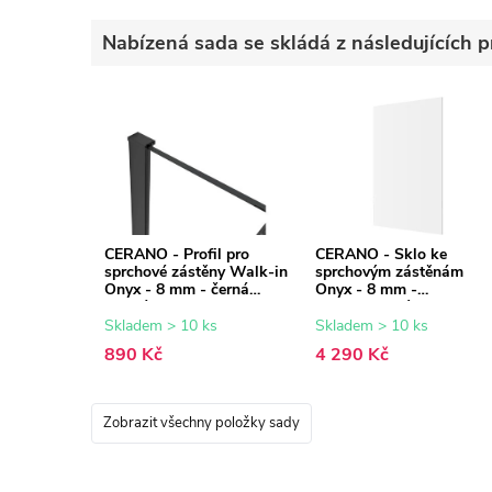
Nabízená sada se skládá z následujících p
CERANO - Profil pro
CERANO - Sklo ke
sprchové zástěny Walk-in
sprchovým zástěnám
Onyx - 8 mm - černá
Onyx - 8 mm -
matná - 15 mm
transparentní sklo -
140x200 cm
Skladem > 10 ks
Skladem > 10 ks
890 Kč
4 290 Kč
Zobrazit všechny položky sady