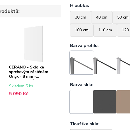
roduktů:
CERANO - Sklo ke
sprchovým zástěnám
Onyx - 8 mm -
transparentní sklo -
160x200 cm
Skladem 5 ks
5 090 Kč