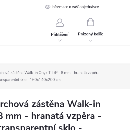
 podmínky
Ochrana osobních údajů
Informace o vaší objednávce
Kontakt
NÁKUPNÍ
KOŠÍK
Prázdný košík
Přihlášení
ová zástěna Walk-in Onyx T L/P - 8 mm - hranatá vzpěra -
ransparentní sklo - 160x140x200 cm
chová zástěna Walk-in
8 mm - hranatá vzpěra -
transparentní sklo -