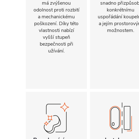
má zvýšenou
snadno přizpůsob
odolnost proti rozbití
konkrétnímu
a mechanickému
uspořádání koupel
poškození. Díky této
a jejím prostorov
vlastnosti nabízí
možnostem.
vyšší stupeň
bezpečnosti při
užívání.