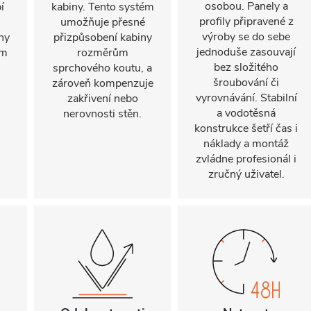
osobou. Panely a
í
kabiny. Tento systém
profily připravené z
umožňuje přesné
výroby se do sebe
ny
přizpůsobení kabiny
jednoduše zasouvají
ým
rozměrům
bez složitého
sprchového koutu, a
šroubování či
zároveň kompenzuje
vyrovnávání. Stabilní
zakřivení nebo
a vodotěsná
nerovnosti stěn.
konstrukce šetří čas i
náklady a montáž
zvládne profesionál i
zručný uživatel.