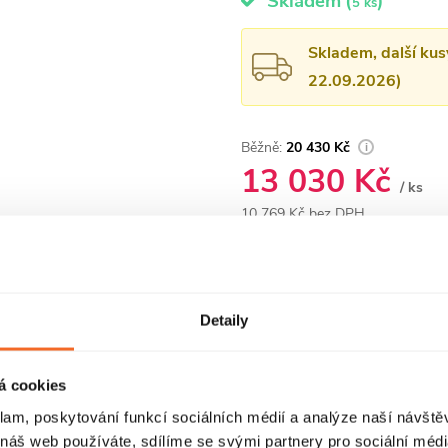
Skladem
(
)
5 ks
Skladem, další kus
22.09.2026)
20 430 Kč
13 030 Kč
/ ks
10 769 Kč bez DPH
Měrná
cena:
Dotaz k produktu
Hlí
Detaily
á cookies
klam, poskytování funkcí sociálních médií a analýze naší návšt
ZE
DISKUZE
ZNAČ
 náš web používáte, sdílíme se svými partnery pro sociální média