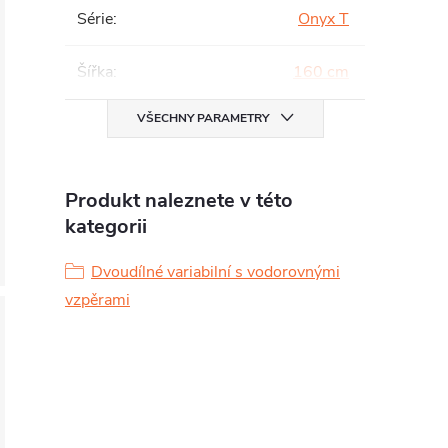
Série
:
Onyx T
Šířka
:
160 cm
VŠECHNY PARAMETRY
Produkt naleznete v této
kategorii
Dvoudílné variabilní s vodorovnými
vzpěrami