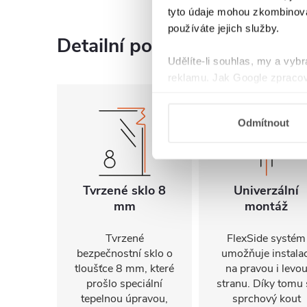
tyto údaje mohou zkombinovat
používáte jejich služby.
Detailní popis produktu
Udělíte-li souhlas, my a vyb
reklamu. Jak Google zpracov
používá informace z webů a
Odmítnout
Tvrzené sklo 8
Univerzální
mm
montáž
Tvrzené
FlexSide systém
bezpečnostní sklo o
umožňuje instalac
tloušťce 8 mm, které
na pravou i levo
prošlo speciální
stranu. Díky tomu 
tepelnou úpravou,
sprchový kout