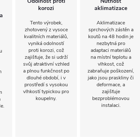
Odolnost proti
Nutnost
korozi
aklimatizace
a
Tento výrobek,
Aklimatizace
zhotovený z vysoce
sprchových zástěn a
kvalitních materiálů,
koutů na 48 hodin je
vyniká odolností
nezbytná pro
proti korozi, což
adaptaci materiálů
u
zajišťuje, že si udrží
na místní teplotu a
svůj atraktivní vzhled
vlhkost, což
a plnou funkčnost po
zabraňuje poškození,
n
dlouhé období, i v
jako jsou praskliny či
prostředí s vysokou
deformace, a
vlhkostí typickou pro
zajišťuje
m
koupelny.
bezproblémovou
h
instalaci.
e.