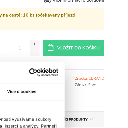
Více informací o doručení
y na cestě: 10 ks (očekávaný příjezd
VLOŽIT DO KOŠÍKU
dací pes
Sdílet
Tisk
Značka:
CERANO
Záruka
:
5 let
Více o cookies
ěvnosti využíváme soubory
KA
CERANO
SOUVISEJÍCÍ PRODUKTY
, inzerci a analýzy. Partneři