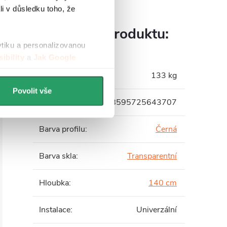
li v důsledku toho, že
Parametry produktu:
ytiku a personalizovanou
ibility
a
Jak Google
Hmotnost
:
133 kg
Povolit vše
EAN
:
8595725643707
Barva profilu
:
Černá
Barva skla
:
Transparentní
Hloubka
:
140 cm
Instalace
:
Univerzální