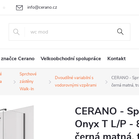
info@cerano.cz
Cenová nabídka na míru
Vrácení zboží a reklamace
Obchodní
+420 226 400 232
 značce Cerano
Velkoobchodní spolupráce
Kontakt
é
Sprchové
Dvoudílné variabilní s
CERANO - Sprch
a
zástěny
vodorovnými vzpěrami
černá matná, t
Walk-In
CERANO - Spr
Onyx T L/P - 
černá matná, 