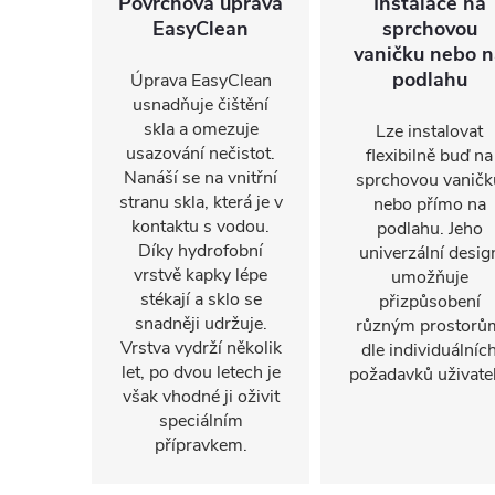
Povrchová úprava
Instalace na
EasyClean
sprchovou
vaničku nebo n
podlahu
Úprava EasyClean
usnadňuje čištění
skla a omezuje
Lze instalovat
usazování nečistot.
flexibilně buď na
Nanáší se na vnitřní
sprchovou vaničk
stranu skla, která je v
nebo přímo na
kontaktu s vodou.
podlahu. Jeho
Díky hydrofobní
univerzální desig
vrstvě kapky lépe
umožňuje
stékají a sklo se
přizpůsobení
snadněji udržuje.
různým prostorů
Vrstva vydrží několik
dle individuálníc
let, po dvou letech je
požadavků uživatel
však vhodné ji oživit
speciálním
přípravkem.