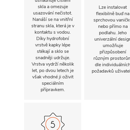
usnadňuje čištění
skla a omezuje
Lze instalovat
usazování nečistot.
flexibilně buď na
Nanáší se na vnitřní
sprchovou vaničk
stranu skla, která je v
nebo přímo na
kontaktu s vodou.
podlahu. Jeho
Díky hydrofobní
univerzální desig
vrstvě kapky lépe
umožňuje
stékají a sklo se
přizpůsobení
snadněji udržuje.
různým prostorů
Vrstva vydrží několik
dle individuálníc
let, po dvou letech je
požadavků uživatel
však vhodné ji oživit
speciálním
přípravkem.