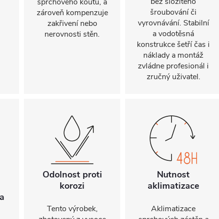
bez složitého
sprchového koutu, a
šroubování či
zároveň kompenzuje
vyrovnávání. Stabilní
zakřivení nebo
a vodotěsná
nerovnosti stěn.
konstrukce šetří čas i
náklady a montáž
zvládne profesionál i
zručný uživatel.
Odolnost proti
Nutnost
korozi
aklimatizace
a
Tento výrobek,
Aklimatizace