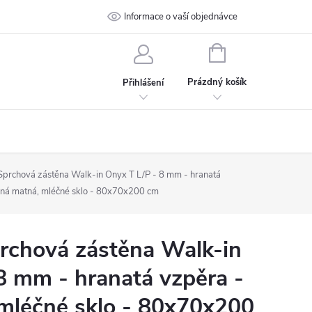
 podmínky
Ochrana osobních údajů
Informace o vaší objednávce
Kontakt
NÁKUPNÍ
KOŠÍK
Prázdný košík
Přihlášení
rchová zástěna Walk-in Onyx T L/P - 8 mm - hranatá
rná matná, mléčné sklo - 80x70x200 cm
chová zástěna Walk-in
8 mm - hranatá vzpěra -
mléčné sklo - 80x70x200