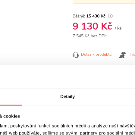
15 430 Kč
9 130 Kč
/ ks
7 545 Kč bez DPH
Měrná
cena:
Dotaz k produktu
Hlí
Detaily
RECENZE
DISKUZE
á cookies
klam, poskytování funkcí sociálních médií a analýze naší návšt
 náš web používáte, sdílíme se svými partnery pro sociální média