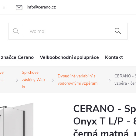
info@cerano.cz
Cenová nabídka na míru
Vrácení zboží a reklamace
Obchodní
+420 226 400 232
 značce Cerano
Velkoobchodní spolupráce
Kontakt
vé
Sprchové
Dvoudílné variabilní s
CERANO - Sp
 a
zástěny Walk-
vodorovnými vzpěrami
vzpěra - če
In
CERANO - Spr
Onyx T L/P - 
černá matná, 