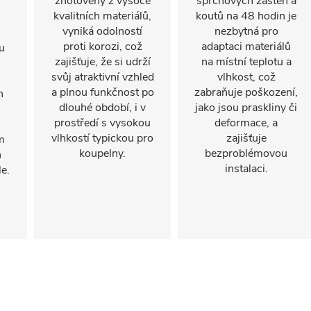
zhotovený z vysoce
sprchových zástěn a
kvalitních materiálů,
koutů na 48 hodin je
vyniká odolností
nezbytná pro
proti korozi, což
adaptaci materiálů
u
zajišťuje, že si udrží
na místní teplotu a
svůj atraktivní vzhled
vlhkost, což
a plnou funkčnost po
zabraňuje poškození,
n
dlouhé období, i v
jako jsou praskliny či
prostředí s vysokou
deformace, a
vlhkostí typickou pro
zajišťuje
m
koupelny.
bezproblémovou
h
instalaci.
e.