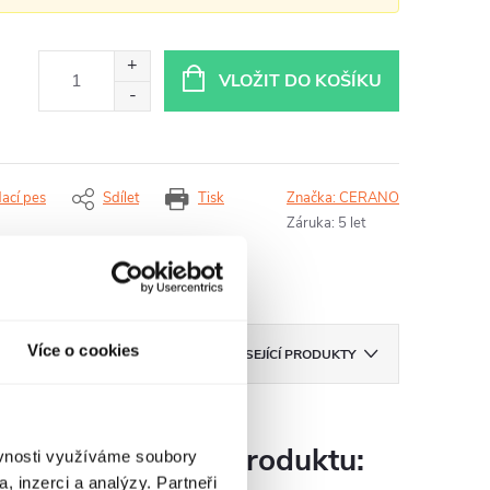
VLOŽIT DO KOŠÍKU
dací pes
Sdílet
Tisk
Značka:
CERANO
Záruka
:
5 let
Více o cookies
ZNAČKA
CERANO
SOUVISEJÍCÍ PRODUKTY
Parametry produktu:
ěvnosti využíváme soubory
, inzerci a analýzy. Partneři