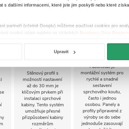
 s dalšími informacemi, které jste jim poskytli nebo které získa
raní partneři (včetně Googlu) můžeme používat cookies pro anal
ává osobní údaje najdete na stránkách
Business Data Respons
 aplikací
.
Upravit
Nastavitelný
FastInstall
stěnový profil
FastInstall je
montážní systém pro
Stěnový profil s
rychlé a snadné
i
možností nastavení
sestavení
u
až do 30 mm je
sprchového koutu,
se
klíčovým prvkem při
často i jednou
instalaci sprchové
osobou. Panely a
í
kabiny. Tento systém
profily připravené z
umožňuje přesné
výroby se do sebe
ny
přizpůsobení kabiny
jednoduše zasouvají
ým
rozměrům