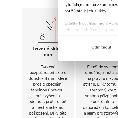
tyto údaje mohou zkombinovat
používáte jejich služby.
Udělíte-li souhlas, my a vyb
reklamu. Jak Google zpracov
používá informace z webů a
Odmítnout
Tvrzené sklo 8
Univerzální
mm
montáž
Tvrzené
FlexSide systém
bezpečnostní sklo o
umožňuje instalac
tloušťce 8 mm, které
na pravou i levo
prošlo speciální
stranu. Díky tomu 
tepelnou úpravou,
sprchový kout
má zvýšenou
snadno přizpůsob
odolnost proti rozbití
konkrétnímu
a mechanickému
uspořádání koupel
poškození. Díky této
a jejím prostorov