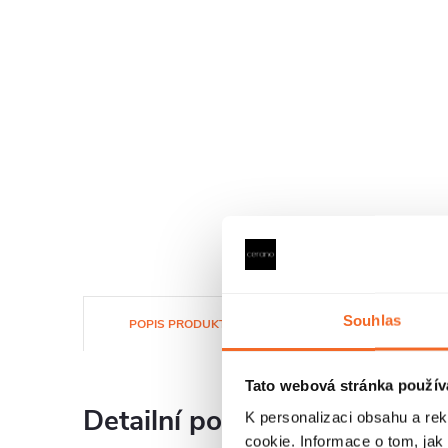
Souhlas
POPIS PRODUKTU
SOUBORY KE STAŽENÍ
Tato webová stránka použív
Detailní popis produktu
K personalizaci obsahu a re
cookie. Informace o tom, jak