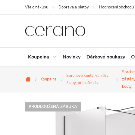
Přejít
Vše o nákupu
Doprava a platby
Hodnocení obchodu
na
obsah
Koupelna
Novinky
Dárkové poukazy
O
Sprcho
Sprchové kouty, vaničky,
Koupelna
zástěny
Domů
žlaby, příslušenství
kouty
PRODLOUŽENÁ ZÁRUKA