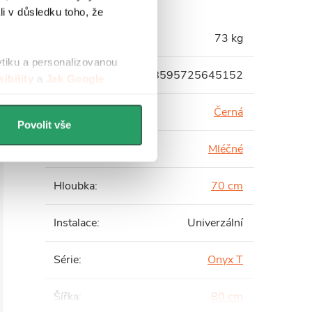
li v důsledku toho, že
Hmotnost
:
73 kg
ytiku a personalizovanou
EAN
:
8595725645152
ibility
a
Jak Google
Barva profilu
:
Černá
Povolit vše
Barva skla
:
Mléčné
Hloubka
:
70 cm
Instalace
:
Univerzální
Série
:
Onyx T
Šířka
:
80 cm