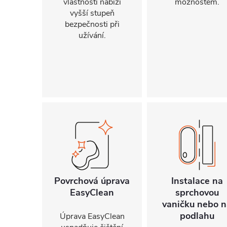
vlastnosti nabízí
možnostem.
vyšší stupeň
bezpečnosti při
užívání.
Povrchová úprava
Instalace na
EasyClean
sprchovou
vaničku nebo n
podlahu
Úprava EasyClean