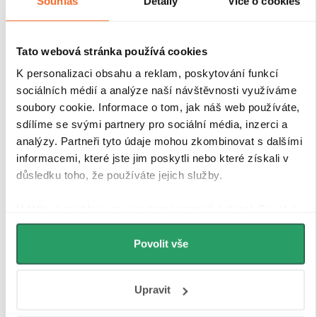
Souhlas
Detaily
Více o cookies
Tato webová stránka používá cookies
K personalizaci obsahu a reklam, poskytování funkcí
sociálních médií a analýze naší návštěvnosti využíváme
soubory cookie. Informace o tom, jak náš web používáte,
sdílíme se svými partnery pro sociální média, inzerci a
analýzy. Partneři tyto údaje mohou zkombinovat s dalšími
informacemi, které jste jim poskytli nebo které získali v
důsledku toho, že používáte jejich služby.
Udělíte-li souhlas, my a vybraní partneři (včetně Googlu)
můžeme používat cookies pro analytiku a
personalizovanou reklamu. Jak Google zpracovává
Povolit vše
osobní údaje najdete na stránkách
Business Data
Responsibility
a
Jak Google používá informace z webů
Upravit
a aplikací
.