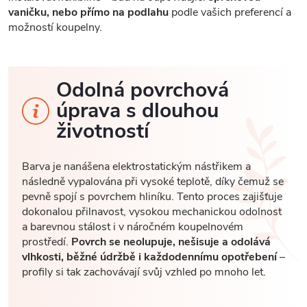
vaničku, nebo přímo na podlahu
podle vašich preferencí a
možností koupelny.
Odolná povrchová
úprava s dlouhou
životností
Barva je nanášena elektrostatickým nástřikem a
následně vypalována při vysoké teplotě, díky čemuž se
pevně spojí s povrchem hliníku. Tento proces zajišťuje
dokonalou přilnavost, vysokou mechanickou odolnost
a barevnou stálost i v náročném koupelnovém
prostředí.
Povrch se neolupuje, nešisuje a odolává
vlhkosti, běžné údržbě i každodennímu opotřebení
–
profily si tak zachovávají svůj vzhled po mnoho let.