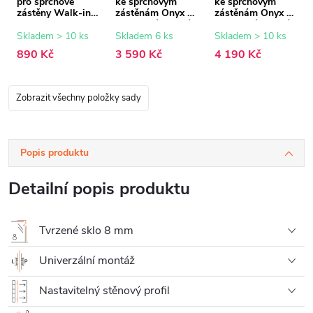
pro sprchové
ke sprchovým
ke sprchovým
zástěny Walk-in
zástěnám Onyx -
zástěnám Onyx -
Onyx - 8 mm -
8 mm - rýhované
8 mm - rýhované
černá matná - 15
sklo - 60x200 cm
sklo - 80x200 cm
Skladem > 10 ks
Skladem 6 ks
Skladem > 10 ks
mm
890 Kč
3 590 Kč
4 190 Kč
Zobrazit všechny položky sady
Popis produktu
Detailní popis produktu
Tvrzené sklo 8 mm
Univerzální montáž
Nastavitelný stěnový profil