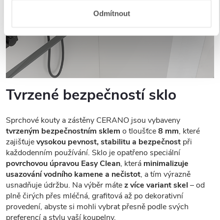
Odmítnout
Tvrzené bezpečností sklo
Sprchové kouty a zástěny CERANO jsou vybaveny
tvrzeným bezpečnostním sklem
o tloušťce
8 mm
, které
zajišťuje
vysokou pevnost, stabilitu a bezpečnost
při
každodenním používání. Sklo je opatřeno speciální
povrchovou úpravou Easy Clean
, která
minimalizuje
usazování vodního kamene a nečistot
, a tím výrazně
usnadňuje údržbu. Na výběr máte
z více variant skel
– od
plně čirých přes mléčná, grafitová až po dekorativní
provedení, abyste si mohli vybrat přesně podle svých
preferencí a stylu vaší koupelny.