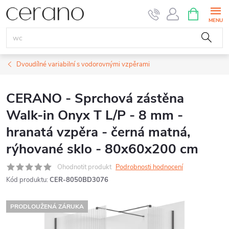
Přejít
NÁKUPNÍ
KOŠÍK
na
obsah
Dvoudílné variabilní s vodorovnými vzpěrami
CERANO - Sprchová zástěna
Walk-in Onyx T L/P - 8 mm -
hranatá vzpěra - černá matná,
rýhované sklo - 80x60x200 cm
Ohodnotit produkt
Podrobnosti hodnocení
Kód produktu:
CER-8050BD3076
PRODLOUŽENÁ ZÁRUKA