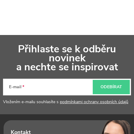
Z
Přihlaste se k odběru
á
novinek
p
a nechte se inspirovat
a
t
E-mail
ODEBÍRAT
í
Vložením e-mailu souhlasíte s
podmínkami ochrany osobních údajů