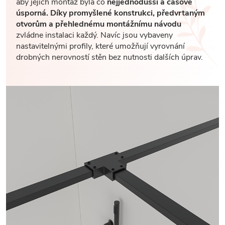
aby jejich montáž byla co
nejjednodušší a časově
úsporná. Díky promyšlené konstrukci, předvrtaným
otvorům a přehlednému montážnímu návodu
zvládne instalaci každý. Navíc jsou vybaveny
nastavitelnými profily, které umožňují vyrovnání
drobných nerovností stěn bez nutnosti dalších úprav.