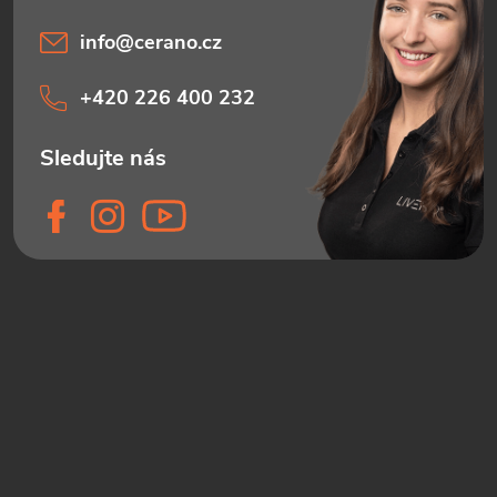
info
@
cerano.cz
+420 226 400 232