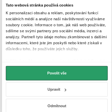
Tato webová stránka používá cookies
K personalizaci obsahu a reklam, poskytování funkcí
sociálních médií a analýze naší návštěvnosti využíváme
soubory cookie. Informace o tom, jak náš web používáte,
sdílíme se svými partnery pro sociální média, inzerci a
analýzy. Partneři tyto údaje mohou zkombinovat s dalšími
informacemi, které jste jim poskytli nebo které získali v
důsledku toho, že používáte jejich služby.
Udělíte-li souhlas, my a vybraní partneři (včetně Googlu)
můžeme používat cookies pro analytiku a
personalizovanou reklamu. Jak Google zpracovává
Povolit vše
osobní údaje najdete na stránkách
Business Data
Tvrzené bezpečností sklo
Responsibility
a
Jak Google používá informace z webů
Upravit
a aplikací
.
Sprchové kouty a zástěny CERANO jsou vybaveny
tvrzeným bezpečnostním sklem
o tloušťce
8 mm
, které
Odmítnout
zajišťuje
vysokou pevnost, stabilitu a bezpečnost
při