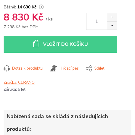
14 630 Kč
8 830 Kč
/ ks
7 298 Kč bez DPH
Měrná
cena:
VLOŽIT DO KOŠÍKU
Dotaz k produktu
Hlídací pes
Sdílet
Značka:
CERANO
Záruka
:
5 let
Nabízená sada se skládá z následujících
produktů: