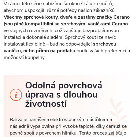
V rámci této série nabízíme širokou škálu rozměrů,
abychom uspokojili různé potřeby našich zákazníků.
Všechny sprchové kouty, dveře a zástěny značky Cerano
jsou plně kompatibilní se sprchovými vaničkami Cerano
ve stejných rozměrech, což zajišťuje bezproblémovou
instalaci a dokonalé sladění. Sprchový kout lze navíc
instalovat flexibilně – buď na odpovídající
sprchovou
vaničku, nebo přímo na podlahu
podle vašich preferencí a
možností koupelny.
Odolná povrchová
úprava s dlouhou
životností
Barva je nanášena elektrostatickým nástřikem a
následně vypalována při vysoké teplotě, díky čemuž se
pevně spojí s povrchem hliníku. Tento proces zajišťuje