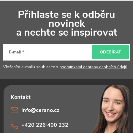
Z
Přihlaste se k odběru
á
novinek
p
a nechte se inspirovat
a
t
E-mail
ODEBÍRAT
í
Vložením e-mailu souhlasíte s
podmínkami ochrany osobních údajů
info
@
cerano.cz
+420 226 400 232