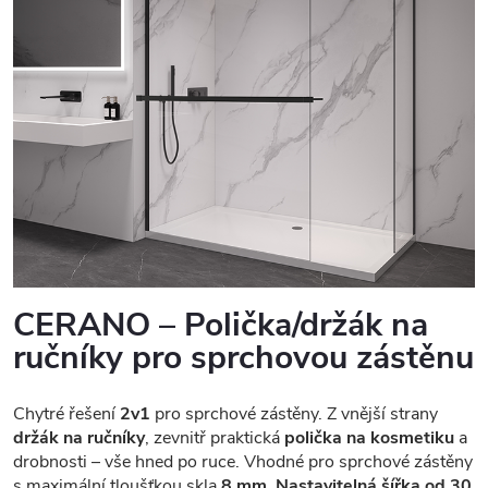
CERANO – Polička/držák na
ručníky pro sprchovou zástěnu
Chytré řešení
2v1
pro sprchové zástěny. Z vnější strany
držák na ručníky
, zevnitř praktická
polička na kosmetiku
a
drobnosti – vše hned po ruce. Vhodné pro sprchové zástěny
s maximální tloušťkou skla
8 mm
.
Nastavitelná šířka od 30