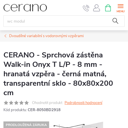
Přejít
NÁKUPNÍ
KOŠÍK
na
obsah
Dvoudílné variabilní s vodorovnými vzpěrami
CERANO - Sprchová zástěna
Walk-in Onyx T L/P - 8 mm -
hranatá vzpěra - černá matná,
transparentní sklo - 80x80x200
cm
Ohodnotit produkt
Podrobnosti hodnocení
Kód produktu:
CER-8050BD2918
PRODLOUŽENÁ ZÁRUKA