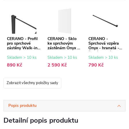
CERANO - Profil
CERANO - Sklo
CERANO -
pro sprchové
ke sprchovým
Sprchová vzpěra
zástěny Walk-in
zástěnám Onyx -
Onyx - hranatá -
Onyx - 8 mm -
8 mm -
černá matná -
černá matná - 15
transparentní sklo
150 cm
Skladem > 10 ks
Skladem > 10 ks
Skladem > 10 ks
mm
- 80x200 cm
890 Kč
2 590 Kč
790 Kč
Zobrazit všechny položky sady
Popis produktu
Detailní popis produktu