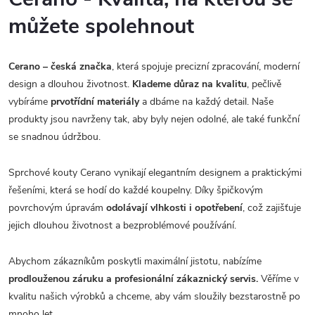
můžete spolehnout
Cerano – česká značka
, která spojuje precizní zpracování, moderní
design a dlouhou životnost.
Klademe důraz na kvalitu
, pečlivě
vybíráme
prvotřídní materiály
a dbáme na každý detail. Naše
produkty jsou navrženy tak, aby byly nejen odolné, ale také funkční
se snadnou údržbou.
Sprchové kouty Cerano vynikají elegantním designem a praktickými
řešeními, která se hodí do každé koupelny. Díky špičkovým
povrchovým úpravám
odolávají vlhkosti i opotřebení
, což zajišťuje
jejich dlouhou životnost a bezproblémové používání.
Abychom zákazníkům poskytli maximální jistotu, nabízíme
prodlouženou záruku a profesionální zákaznický servis.
Věříme v
kvalitu našich výrobků a chceme, aby vám sloužily bezstarostně po
mnoho let.