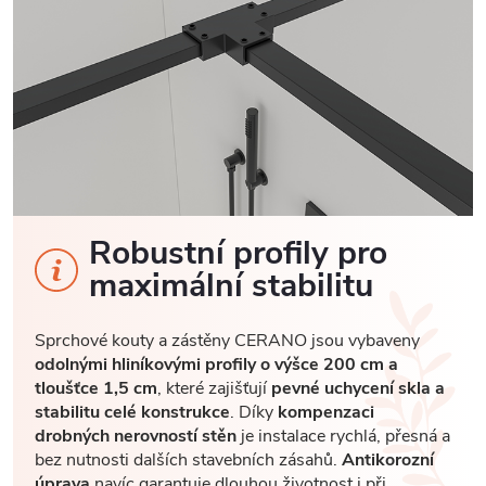
Robustní profily pro
maximální stabilitu
Sprchové kouty a zástěny CERANO jsou vybaveny
odolnými hliníkovými profily o výšce 200 cm a
tloušťce 1,5 cm
, které zajišťují
pevné uchycení skla a
stabilitu celé konstrukce
. Díky
kompenzaci
drobných nerovností stěn
je instalace rychlá, přesná a
bez nutnosti dalších stavebních zásahů.
Antikorozní
úprava
navíc garantuje dlouhou životnost i při