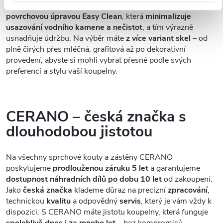
každodenním používání. Sklo je opatřeno speciální
povrchovou úpravou Easy Clean
, která
minimalizuje
usazování vodního kamene a nečistot
, a tím výrazně
usnadňuje údržbu. Na výběr máte
z více variant skel
– od
plně čirých přes mléčná, grafitová až po dekorativní
provedení, abyste si mohli vybrat přesně podle svých
preferencí a stylu vaší koupelny.
CERANO – česká značka s
dlouhodobou jistotou
Na všechny sprchové kouty a zástěny CERANO
poskytujeme
prodlouženou záruku 5 let
a garantujeme
dostupnost náhradních dílů po dobu 10 let
od zakoupení.
Jako
česká značka
klademe důraz na precizní
zpracování
,
technickou
kvalitu
a odpovědný
servis
, který je vám vždy k
dispozici. S CERANO máte jistotu koupelny, která funguje
spolehlivě dnes i za mnoho let
– bez kompromisů.