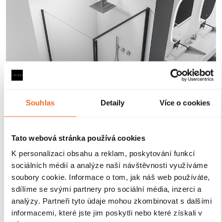
Souhlas
Detaily
Více o cookies
Tato webová stránka používá cookies
K personalizaci obsahu a reklam, poskytování funkcí
sociálních médií a analýze naší návštěvnosti využíváme
Magnetické lišty
soubory cookie. Informace o tom, jak náš web používáte,
sdílíme se svými partnery pro sociální média, inzerci a
analýzy. Partneři tyto údaje mohou zkombinovat s dalšími
Zavírání pomocí magnetických lišt
pevně drží
informacemi, které jste jim poskytli nebo které získali v
sprchové dveře a zabraňuje jejich samovolnému