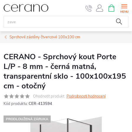
Přejít
NÁKUPNÍ
KOŠÍK
na
obsah
Sprchové zástěny čtvercové 100x100 cm
CERANO - Sprchový kout Porte
L/P - 8 mm - černá matná,
transparentní sklo - 100x100x195
cm - otočný
Ohodnotit produkt
Podrobnosti hodnocení
Kód produktu:
CER-413594
PRODLOUŽENÁ ZÁRUKA