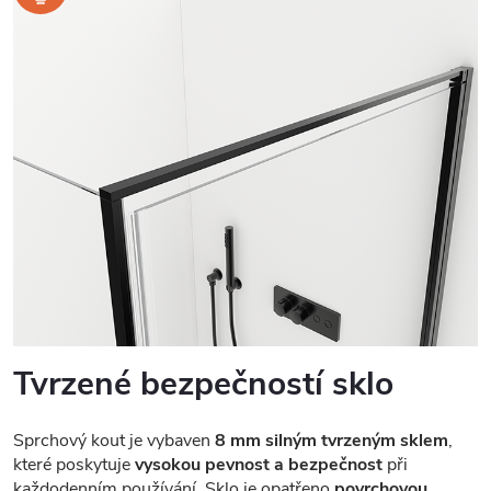
Tvrzené bezpečností sklo
Sprchový kout je vybaven
8 mm silným tvrzeným sklem
,
které poskytuje
vysokou pevnost a bezpečnost
při
každodenním používání. Sklo je opatřeno
povrchovou