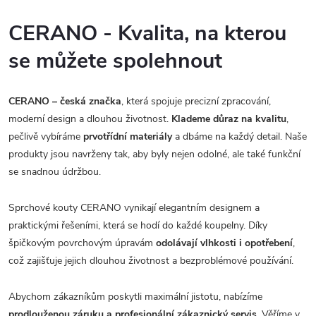
CERANO - Kvalita, na kterou
se můžete spolehnout
CERANO – česká značka
, která spojuje precizní zpracování,
moderní design a dlouhou životnost.
Klademe důraz na kvalitu
,
pečlivě vybíráme
prvotřídní materiály
a dbáme na každý detail. Naše
produkty jsou navrženy tak, aby byly nejen odolné, ale také funkční
se snadnou údržbou.
Sprchové kouty CERANO vynikají elegantním designem a
praktickými řešeními, která se hodí do každé koupelny. Díky
špičkovým povrchovým úpravám
odolávají vlhkosti i opotřebení
,
což zajišťuje jejich dlouhou životnost a bezproblémové používání.
Abychom zákazníkům poskytli maximální jistotu, nabízíme
prodlouženou záruku a profesionální zákaznický servis.
Věříme v