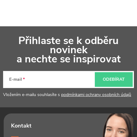
Z
Přihlaste se k odběru
á
novinek
p
a nechte se inspirovat
a
t
E-mail
ODEBÍRAT
í
Vložením e-mailu souhlasíte s
podmínkami ochrany osobních údajů