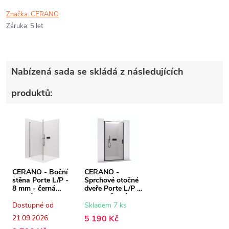
Značka:
CERANO
Záruka
:
5 let
Nabízená sada se skládá z následujících
produktů:
CERANO - Boční
CERANO -
stěna Porte L/P -
Sprchové otočné
8 mm - černá
dveře Porte L/P -
matná,
8 mm - černá
transparentní sklo
matná,
Dostupné od
Skladem 7 ks
- 100x195 cm
transparentní sklo
21.09.2026
5 190 Kč
- 100x195 cm