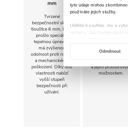
mm
montáž
tyto údaje mohou zkombinovat
používáte jejich služby.
Tvrzené
FlexSide systém
bezpečnostní sklo o
umožňuje instalac
Udělíte-li souhlas, my a vyb
tloušťce 6 mm, které
na pravou i levo
reklamu. Jak Google zpracov
prošlo speciální
stranu. Díky tomu 
používá informace z webů a
tepelnou úpravou,
sprchový kout
má zvýšenou
snadno přizpůsob
Odmítnout
odolnost proti rozbití
konkrétnímu
a mechanickému
uspořádání koupel
poškození. Díky této
a jejím prostorov
vlastnosti nabízí
možnostem.
vyšší stupeň
bezpečnosti při
užívání.