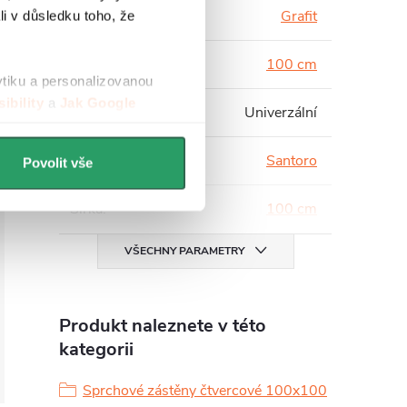
Barva skla
:
Grafit
li v důsledku toho, že
Hloubka
:
100 cm
ytiku a personalizovanou
ibility
a
Jak Google
Instalace
:
Univerzální
Série
:
Santoro
Povolit vše
Šířka
:
100 cm
VŠECHNY PARAMETRY
Produkt naleznete v této
kategorii
Sprchové zástěny čtvercové 100x100