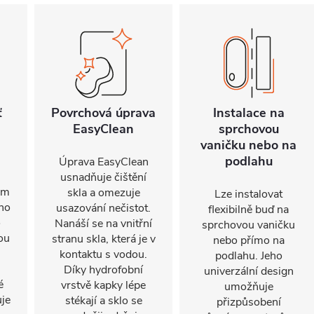
ť
Povrchová úprava
Instalace na
EasyClean
sprchovou
vaničku nebo na
podlahu
Úprava EasyClean
usnadňuje čištění
em
skla a omezuje
Lze instalovat
ího
usazování nečistot.
flexibilně buď na
o
Nanáší se na vnitřní
sprchovou vaničku
ou
stranu skla, která je v
nebo přímo na
kontaktu s vodou.
podlahu. Jeho
Díky hydrofobní
univerzální design
é
vrstvě kapky lépe
umožňuje
je
stékají a sklo se
přizpůsobení