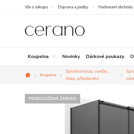
Přejít
Vše o nákupu
Doprava a platby
Hodnocení obchodu
na
obsah
Koupelna
Novinky
Dárkové poukazy
O
Sprchové kouty, vaničky,
Spr
Koupelna
Domů
žlaby, příslušenství
zást
PRODLOUŽENÁ ZÁRUKA