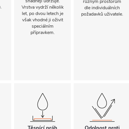
snadněji udržuje.
různým prostorům
.
Vrstva vydrží několik
dle individuálních
let, po dvou letech je
požadavků uživatele.
však vhodné ji oživit
speciálním
přípravkem.
Těsnící práh
Odolnost proti