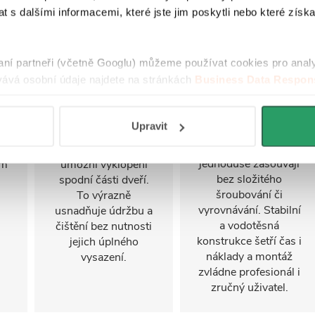
odklápěním
 s dalšími informacemi, které jste jim poskytli nebo které získa
FastInstall je
montážní systém pro
Sprchové dveře jsou
rychlé a snadné
i
ve spodním profilu
raní partneři (včetně Googlu) můžeme používat cookies pro anal
sestavení
u
vybaveny
ává osobní údaje najdete na stránkách
Business Data Respons
sprchového koutu,
se
odklápěcím vodicím
 aplikací
.
často i jednou
mechanismem
osobou. Panely a
í
pohyblivé části dveří,
Upravit
profily připravené z
který se po stisknutí
výroby se do sebe
ny
západky vysune a
jednoduše zasouvají
ým
umožní vyklopení
bez složitého
spodní části dveří.
šroubování či
To výrazně
vyrovnávání. Stabilní
usnadňuje údržbu a
a vodotěsná
čištění bez nutnosti
konstrukce šetří čas i
jejich úplného
náklady a montáž
vysazení.
zvládne profesionál i
zručný uživatel.