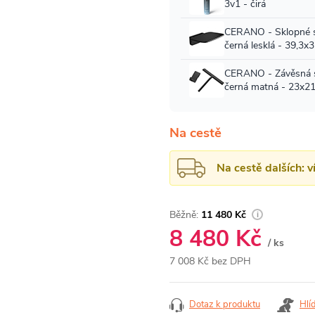
Na cestě
Na cestě dalších: 
11 480 Kč
8 480 Kč
/ ks
7 008 Kč bez DPH
Měrná
cena:
Dotaz k produktu
Hlí