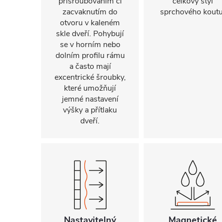
přišroubováním či
celkový styl
zacvaknutím do
sprchového koutu
otvoru v kaleném
skle dveří. Pohybují
se v horním nebo
dolním profilu rámu
a často mají
excentrické šroubky,
které umožňují
jemné nastavení
výšky a přítlaku
dveří.
Nastavitelný
Magnetické