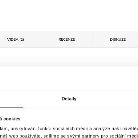
VIDEA (2)
RECENZE
DISKUZE
Detaily
á cookies
klam, poskytování funkcí sociálních médií a analýze naší návšt
Dveře s
FastInstall
 náš web používáte, sdílíme se svými partnery pro sociální média