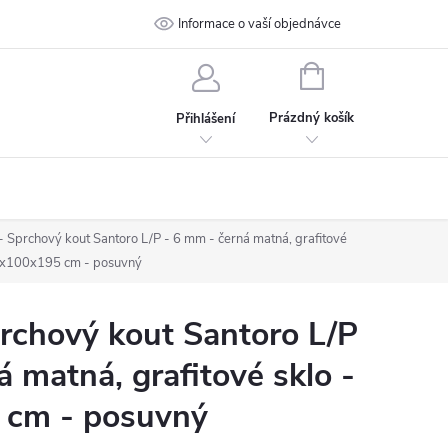
 podmínky
Ochrana osobních údajů
Informace o vaší objednávce
Kontakt
NÁKUPNÍ
KOŠÍK
Prázdný košík
Přihlášení
Sprchový kout Santoro L/P - 6 mm - černá matná, grafitové
0x100x195 cm - posuvný
chový kout Santoro L/P
á matná, grafitové sklo -
 cm - posuvný