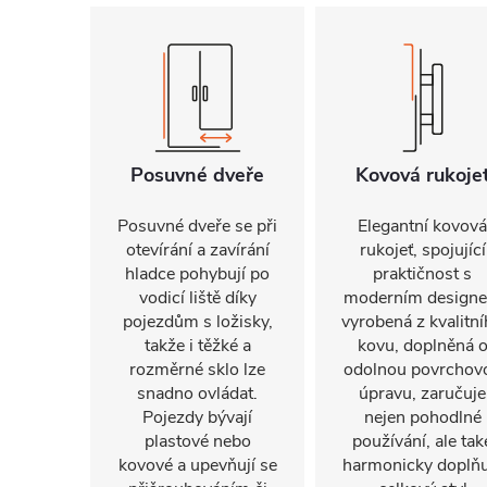
Posuvné dveře
Kovová rukoje
Posuvné dveře se při
Elegantní kovová
otevírání a zavírání
rukojeť, spojující
hladce pohybují po
praktičnost s
vodicí liště díky
moderním design
pojezdům s ložisky,
vyrobená z kvalitn
takže i těžké a
kovu, doplněná 
rozměrné sklo lze
odolnou povrchov
snadno ovládat.
úpravu, zaručuje
Pojezdy bývají
nejen pohodlné
plastové nebo
používání, ale tak
kovové a upevňují se
harmonicky doplňu