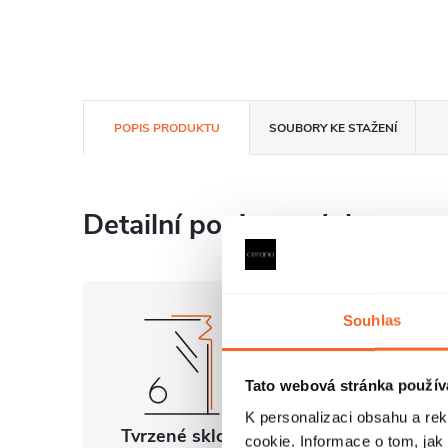
POPIS PRODUKTU
SOUBORY KE STAŽENÍ
Detailní popis produktu
Souhlas
Tato webová stránka použív
K personalizaci obsahu a re
Tvrzené sklo 6
Univerzální
cookie. Informace o tom, jak