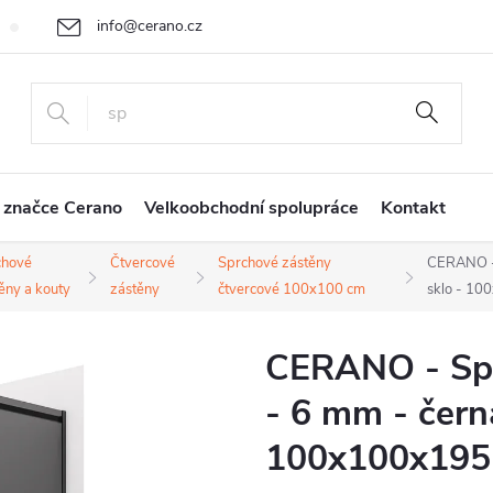
info@cerano.cz
Cenová nabídka na míru
Vrácení zboží a reklamace
Obchodní
+420 226 400 232
 značce Cerano
Velkoobchodní spolupráce
Kontakt
chové
Čtvercové
Sprchové zástěny
CERANO - 
ěny a kouty
zástěny
čtvercové 100x100 cm
sklo - 10
CERANO - Spr
- 6 mm - čern
100x100x195