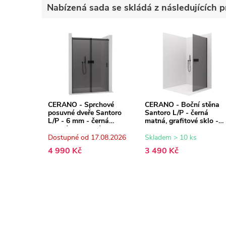
Nabízená sada se skládá z následujících p
CERANO - Sprchové
CERANO - Boční stěna
posuvné dveře Santoro
Santoro L/P - černá
L/P - 6 mm - černá
matná, grafitové sklo -
matná, grafitové sklo -
100x195 cm
100x195 cm
Dostupné od 17.08.2026
Skladem > 10 ks
4 990 Kč
3 490 Kč