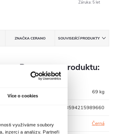
Záruka
:
5 let
ZNAČKA
CERANO
SOUVISEJÍCÍ PRODUKTY
Parametry produktu:
Hmotnost
:
69 kg
Více o cookies
EAN
:
8594215989660
Barva profilu
:
Černá
ěvnosti využíváme soubory
, inzerci a analýzy. Partneři