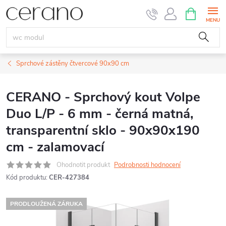
Přejít
NÁKUPNÍ
KOŠÍK
na
obsah
Sprchové zástěny čtvercové 90x90 cm
CERANO - Sprchový kout Volpe
Duo L/P - 6 mm - černá matná,
transparentní sklo - 90x90x190
cm - zalamovací
Ohodnotit produkt
Podrobnosti hodnocení
Kód produktu:
CER-427384
PRODLOUŽENÁ ZÁRUKA