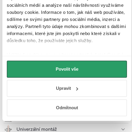
sociálních médií a analýze naší návštěvnosti využíváme
soubory cookie. Informace o tom, jak náš web používáte,
sdílíme se svými partnery pro sociální média, inzerci a
CERANO -
Sprchové
analýzy. Partneři tyto údaje mohou zkombinovat s dalšími
zalamovací dveře
informacemi, které jste jim poskytli nebo které získali v
Volpe L/P - 6 mm
- černá matná,
Dostupné od
důsledku toho, že používáte jejich služby.
transparentní sklo
11.09.2026
- 90x190 cm
Udělíte-li souhlas, my a vybraní partneři (včetně Googlu)
4 590 Kč
můžeme používat cookies pro analytiku a
personalizovanou reklamu. Jak Google zpracovává
Povolit vše
osobní údaje najdete na stránkách
Business Data
Responsibility
a
Jak Google používá informace z webů
Popis produktu
Upravit
a aplikací
.
Detailní popis produktu
Odmítnout
Tvrzené sklo 6 mm
Univerzální montáž