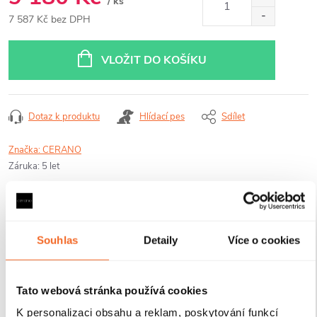
/ ks
7 587 Kč bez DPH
Měrná
cena:
VLOŽIT DO KOŠÍKU
Dotaz k produktu
Hlídací pes
Sdílet
Značka:
CERANO
Záruka
:
5 let
Nabízená sada se skládá z následujících
Souhlas
Detaily
Více o cookies
produktů:
Tato webová stránka používá cookies
K personalizaci obsahu a reklam, poskytování funkcí