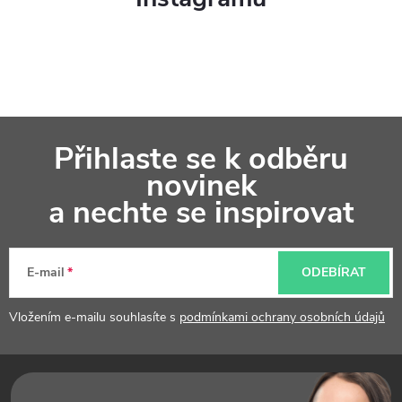
Z
Přihlaste se k odběru
á
novinek
p
a nechte se inspirovat
a
t
E-mail
ODEBÍRAT
í
Vložením e-mailu souhlasíte s
podmínkami ochrany osobních údajů