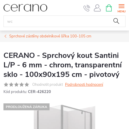
Přejít
NÁKUPNÍ
KOŠÍK
na
obsah
Sprchové zástěny obdelníkové šířka 100-105 cm
CERANO - Sprchový kout Santini
L/P - 6 mm - chrom, transparentní
sklo - 100x90x195 cm - pivotový
Ohodnotit produkt
Podrobnosti hodnocení
Kód produktu:
CER-426220
PRODLOUŽENÁ ZÁRUKA