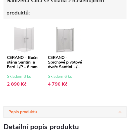
Nabízená sada se skládá z následujících
produktů:
CERANO - Boční
CERANO -
stěna Santini a
Sprchové pivotové
Ferri L/P - 6 mm -
dveře Santini L/P
chrom,
- 6 mm - chrom,
transparentní sklo
transparentní sklo
Skladem 8 ks
Skladem 6 ks
- 90x195 cm
- 100x195 cm
2 890 Kč
4 790 Kč
Popis produktu
Detailní popis produktu