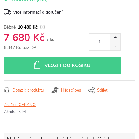
6 ks
Více informací o doručení
10 480 Kč
7 680 Kč
/ ks
6 347 Kč bez DPH
Měrná
cena:
VLOŽIT DO KOŠÍKU
Dotaz k produktu
Hlídací pes
Sdílet
Značka:
CERANO
Záruka
:
5 let