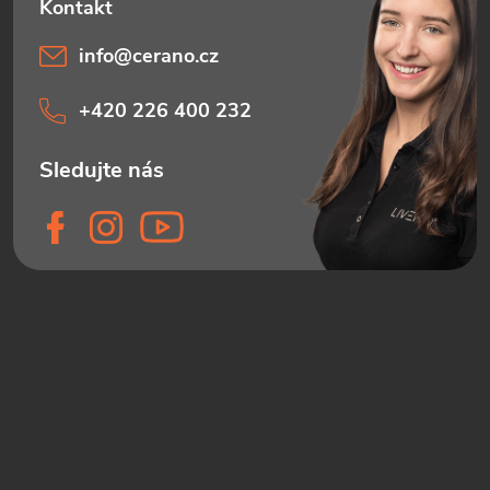
info
@
cerano.cz
+420 226 400 232