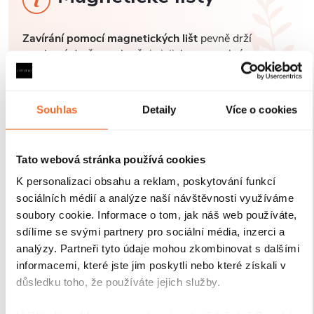
Zavírání pomocí magnetických lišt
pevně drží
sprchové dveře a zabraňuje jejich samovolnému
otevírání. Lišty jsou umístěny na hraně dveří a rámu
nebo mezi dvěma skleněnými křídly, kde magnety
zajišťují jejich bezpečné přilnutí.
Souhlas
Detaily
Více o cookies
Tato webová stránka používá cookies
K personalizaci obsahu a reklam, poskytování funkcí
sociálních médií a analýze naší návštěvnosti využíváme
soubory cookie. Informace o tom, jak náš web používáte,
sdílíme se svými partnery pro sociální média, inzerci a
analýzy. Partneři tyto údaje mohou zkombinovat s dalšími
informacemi, které jste jim poskytli nebo které získali v
důsledku toho, že používáte jejich služby.