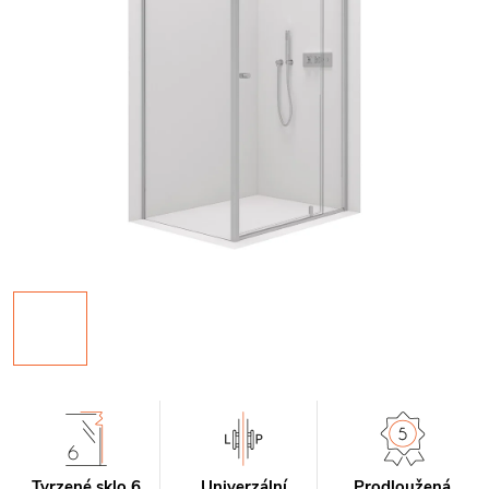
Tvrzené sklo 6
Univerzální
Prodloužená