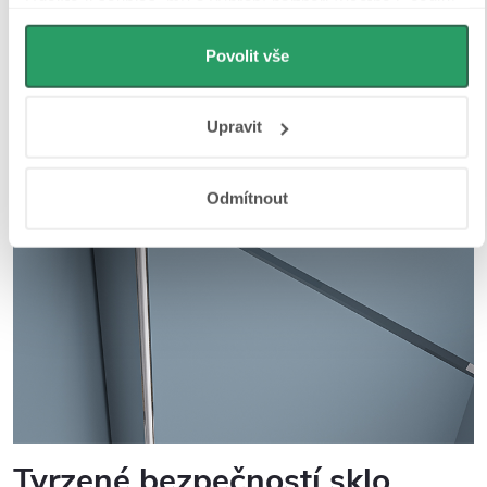
Udělíte-li souhlas, my a vybraní partneři (včetně Googlu)
můžeme používat cookies pro analytiku a
personalizovanou reklamu. Jak Google zpracovává
Povolit vše
osobní údaje najdete na stránkách
Business Data
Responsibility
a
Jak Google používá informace z webů
Upravit
a aplikací
.
Odmítnout
Tvrzené bezpečností sklo