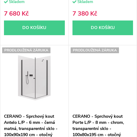
Skladem
Skladem
u
k
7 680 Kč
7 380 Kč
k
t
DO KOŠÍKU
DO KOŠÍKU
t
ů
ů
PRODLOUŽENÁ ZÁRUKA
PRODLOUŽENÁ ZÁRUKA
CERANO - Sprchový kout
CERANO - Sprchový kout
Antelo L/P - 6 mm - černá
Porte L/P - 8 mm - chrom,
matná, transparentní sklo -
transparentní sklo -
100x90x190 cm - otočný
100x80x195 cm - otočný