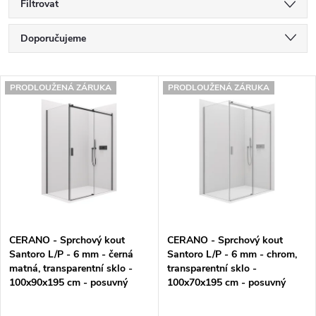
Filtrovat
Ř
Doporučujeme
a
Nejlevnější
V
z
PRODLOUŽENÁ ZÁRUKA
PRODLOUŽENÁ ZÁRUKA
Nejdražší
ý
e
Nejprodávanější
p
n
Abecedně
i
í
s
p
p
r
CERANO - Sprchový kout
CERANO - Sprchový kout
r
o
Santoro L/P - 6 mm - černá
Santoro L/P - 6 mm - chrom,
matná, transparentní sklo -
transparentní sklo -
o
d
100x90x195 cm - posuvný
100x70x195 cm - posuvný
d
u