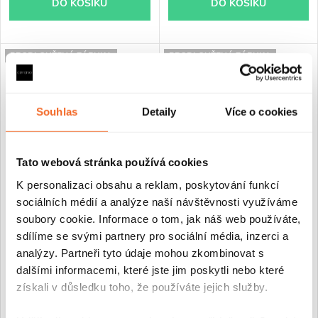
DO KOŠÍKU
DO KOŠÍKU
PRODLOUŽENÁ ZÁRUKA
PRODLOUŽENÁ ZÁRUKA
Souhlas
Detaily
Více o cookies
Tato webová stránka používá cookies
K personalizaci obsahu a reklam, poskytování funkcí
sociálních médií a analýze naší návštěvnosti využíváme
CERANO - Sprchový kout
CERANO - Sprchový kout
soubory cookie. Informace o tom, jak náš web používáte,
Antelo Duo L/P - 6 mm - černá
Antelo Duo L/P - 6 mm - černá
sdílíme se svými partnery pro sociální média, inzerci a
matná, transparentní sklo -
matná, transparentní sklo -
100x80x190 cm - otočný
100x90x190 cm - otočný
analýzy. Partneři tyto údaje mohou zkombinovat s
dalšími informacemi, které jste jim poskytli nebo které
získali v důsledku toho, že používáte jejich služby.
Skladem
Skladem
8 680 Kč
8 780 Kč