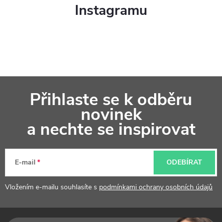
v
Instagramu
ý
p
i
s
Z
u
Přihlaste se k odběru
á
novinek
p
a nechte se inspirovat
a
t
E-mail
ODEBÍRAT
í
Vložením e-mailu souhlasíte s
podmínkami ochrany osobních údajů