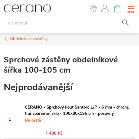
Přejít
NÁKUPNÍ
KOŠÍK
na
obsah
Obdélníkové zástěny
Sprchové zástěny obdelníkové
šířka 100-105 cm
Nejprodávanější
CERANO - Sprchový kout Santoro L/P - 6 mm - chrom,
transparentní sklo - 100x80x195 cm - posuvný
Na cestě
7 480 Kč