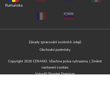
Rumunsko
Zásady zpracování osobních údajů
Obchodní podmínky
Copyright 2026
CERANO
. Všechna práva vyhrazena.
|
Změnit
nastavení cookies
Vytvořil Shoptet Premium
Nabízená sada se skládá z následujících produktů: