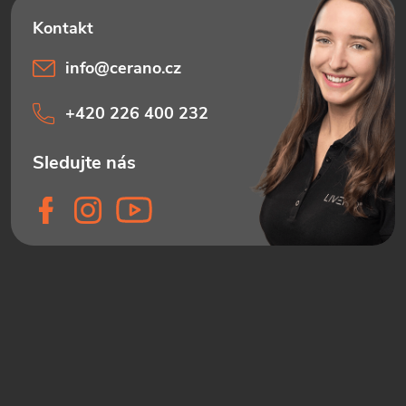
info
@
cerano.cz
+420 226 400 232