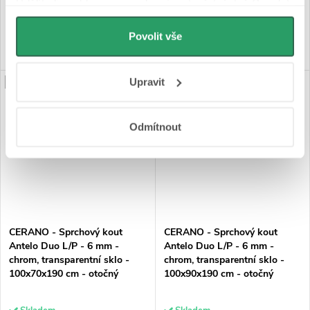
Udělíte-li souhlas, my a vybraní partneři (včetně Googlu)
můžeme používat cookies pro analytiku a
DO KOŠÍKU
DO KOŠÍKU
personalizovanou reklamu. Jak Google zpracovává
Povolit vše
osobní údaje najdete na stránkách
Business Data
Responsibility
a
Jak Google používá informace z
Upravit
PRODLOUŽENÁ ZÁRUKA
PRODLOUŽENÁ ZÁRUKA
webů a aplikací
.
Odmítnout
CERANO - Sprchový kout
CERANO - Sprchový kout
Antelo Duo L/P - 6 mm -
Antelo Duo L/P - 6 mm -
chrom, transparentní sklo -
chrom, transparentní sklo -
100x70x190 cm - otočný
100x90x190 cm - otočný